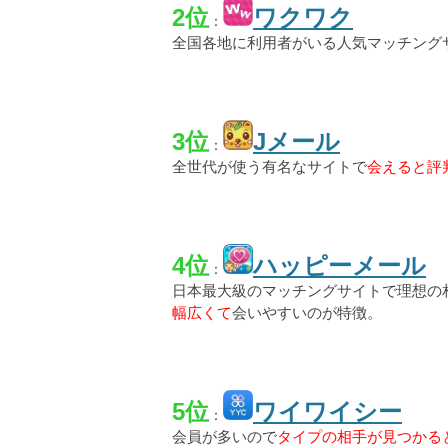
2位
ワクワク
：
全国各地に利用者がいる人気マッチング
3位
Jメール
：
全世代が使う有名なサイトで
会えると評
4位
ハッピーメール
：
日本最大級のマッチングサイトで理想の
幅広くて
会いやすいのが特徴。
5位
ワイワイシー
：
会員が多いので
タイプの相手が見つかる