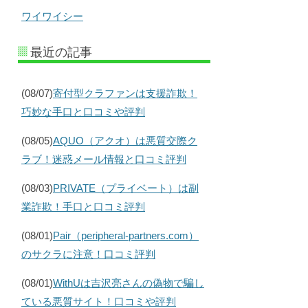
ワイワイシー
最近の記事
(08/07)
寄付型クラファンは支援詐欺！
巧妙な手口と口コミや評判
(08/05)
AQUO（アクオ）は悪質交際ク
ラブ！迷惑メール情報と口コミ評判
(08/03)
PRIVATE（プライベート）は副
業詐欺！手口と口コミ評判
(08/01)
Pair（peripheral-partners.com）
のサクラに注意！口コミ評判
(08/01)
WithUは吉沢亮さんの偽物で騙し
ている悪質サイト！口コミや評判