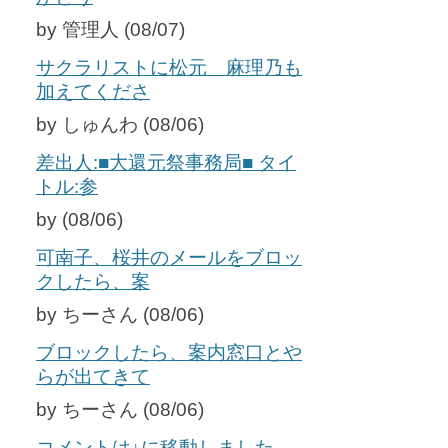
by 管理人 (08/07)
サクラリストに松元 麻理乃も
加えてくださ
by しゅんわ (08/06)
差出人:■大還元祭事務局■ タイ
トル:参
by (08/06)
可南子、桜井のメールをブロッ
クしたら、案
by ちーさん (08/06)
ブロックしたら、案内窓口とや
らが出てきて
by ちーさん (08/06)
コメントは↓に移動しました