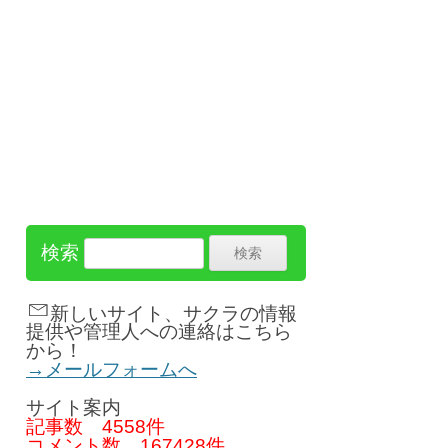
検索
新しいサイト、サクラの情報
提供や管理人への連絡はこちら
から！
→メールフォームへ
サイト案内
記事数
4558件
コメント数
167428件