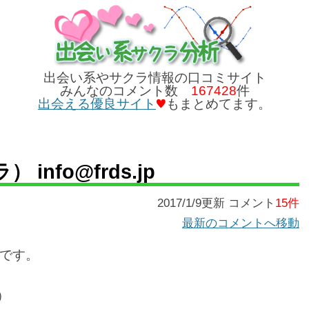
出会い系やサクラ情報の口コミサイト
みんなのコメント数
167428
件
出会える優良サイト
もまとめてます。
info@frds.jp
2017/1/9更新 コメント
15件
最新のコメントへ移動
です。
）