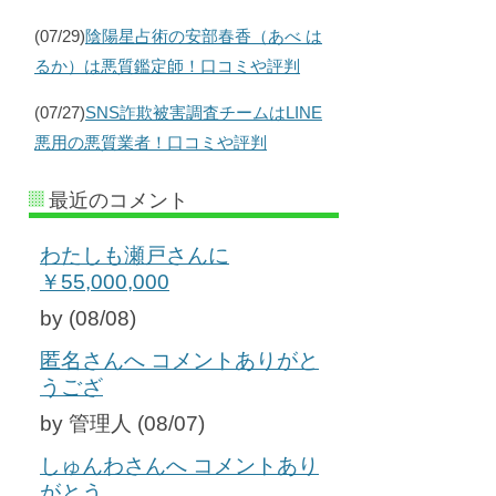
(07/29)
陰陽星占術の安部春香（あべ は
るか）は悪質鑑定師！口コミや評判
(07/27)
SNS詐欺被害調査チームはLINE
悪用の悪質業者！口コミや評判
最近のコメント
わたしも瀬戸さんに
￥55,000,000
by (08/08)
匿名さんへ コメントありがと
うござ
by 管理人 (08/07)
しゅんわさんへ コメントあり
がとう