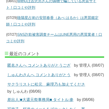
(08/01)
WithUは吉沢亮さんの偽物で騙している悪質サイ
ト！口コミや評判
(07/29)
陰陽星占術の安部春香（あべ はるか）は悪質鑑定
師！口コミや評判
(07/27)
SNS詐欺被害調査チームはLINE悪用の悪質業者！口
コミや評判
最近のコメント
匿名さんへ コメントありがとうござ
by 管理人 (08/07)
しゅんわさんへ コメントありがとう
by 管理人 (08/07)
サクラリストに松元 麻理乃も加えてくださ
by しゅんわ (08/06)
差出人:■大還元祭事務局■ タイトル:参
by (08/06)