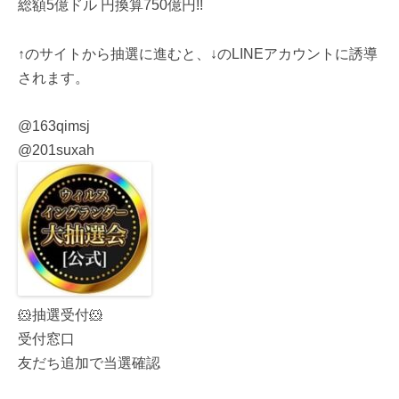
総額5億ドル 円換算750億円!!
↑のサイトから抽選に進むと、↓のLINEアカウントに誘導
されます。
@163qimsj
@201suxah
🐹抽選受付🐹
受付窓口
友だち追加で当選確認