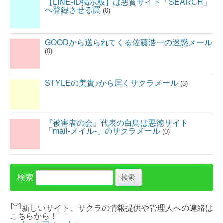
【LINE-ID掲示板】は悪質サイト「SEARCH」
へ登録させる罠
(0)
GOODから送られてくる佐藤浩一の迷惑メール
(0)
STYLEの美貴♪から届くサクラメール
(3)
『被害者の会』代表の白鳥は悪徳サイト
「mail-メイル-」のサクラメール
(0)
検索
新しいサイト、サクラの情報提供や管理人への連絡は
こちらから！