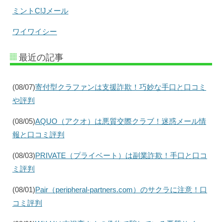
ミントC!Jメール
ワイワイシー
最近の記事
(08/07)
寄付型クラファンは支援詐欺！巧妙な手口と口コミ
や評判
(08/05)
AQUO（アクオ）は悪質交際クラブ！迷惑メール情
報と口コミ評判
(08/03)
PRIVATE（プライベート）は副業詐欺！手口と口コ
ミ評判
(08/01)
Pair（peripheral-partners.com）のサクラに注意！口
コミ評判