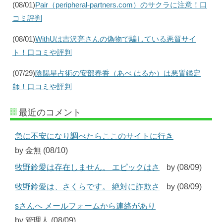
(08/01)
Pair（peripheral-partners.com）のサクラに注意！口
コミ評判
(08/01)
WithUは吉沢亮さんの偽物で騙している悪質サイ
ト！口コミや評判
(07/29)
陰陽星占術の安部春香（あべ はるか）は悪質鑑定
師！口コミや評判
最近のコメント
急に不安になり調べたらここのサイトに行き
by 金無 (08/10)
牧野鈴愛は存在しません。 エピックはさ
by (08/09)
牧野鈴愛は、さくらです。 絶対に詐欺さ
by (08/09)
sさんへ メールフォームから連絡があり
by 管理人 (08/09)