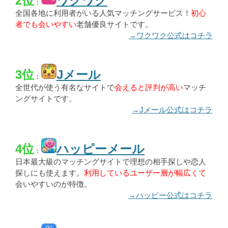
2位
ワクワク
：
全国各地に利用者がいる人気マッチングサービス！
初心
者でも会いやすい
老舗優良サイトです。
→ワクワク公式はコチラ
3位
Jメール
：
全世代が使う有名なサイトで
会えると評判が高い
マッチ
ングサイトです。
→Jメール公式はコチラ
4位
ハッピーメール
：
日本最大級のマッチングサイトで理想の相手探しや恋人
探しにも使えます。
利用しているユーザー層が幅広くて
会いやすいのが特徴。
→ハッピー公式はコチラ