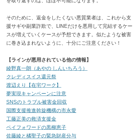
を取り返すのは、ほぼ不可能になります。
そのために、返金をしたくない悪質業者は、これから支
援サギや副業詐欺で、LINEだけを悪用して完結するケー
スが増えていくケースが予想できます。似たような被害
に巻き込まれないように、十分にご注意ください！
【ラインが悪用されている他の情報】
綾野真一朗（あやの しんいちろう）
クレディスイス還元祭
渡辺えり【在宅ワーク】
夢実現キャンペーンに注意
SNSのトラブル被害金回収
国際支援推進斡旋機構の市永愛
工藤正美の救済支援金
ペイフォワードの黒柳恵子
佐藤綾と橘聖子の緊急財産分与