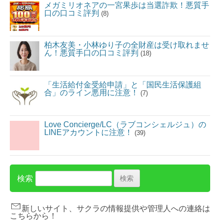
メガミリオネアの一宮果歩は当選詐欺！悪質手
口の口コミ評判
(8)
柏木友美・小林ゆり子の全財産は受け取れませ
ん！悪質手口の口コミ評判
(18)
「生活給付金受給申請」と「国民生活保護組
合」のライン悪用に注意！
(7)
Love Concierge/LC（ラブコンシェルジュ）の
LINEアカウントに注意！
(39)
検索
新しいサイト、サクラの情報提供や管理人への連絡は
こちらから！