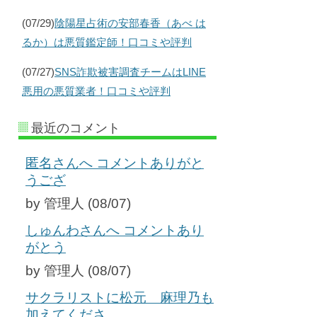
(07/29)
陰陽星占術の安部春香（あべ は
るか）は悪質鑑定師！口コミや評判
(07/27)
SNS詐欺被害調査チームはLINE
悪用の悪質業者！口コミや評判
最近のコメント
匿名さんへ コメントありがと
うござ
by 管理人 (08/07)
しゅんわさんへ コメントあり
がとう
by 管理人 (08/07)
サクラリストに松元 麻理乃も
加えてくださ