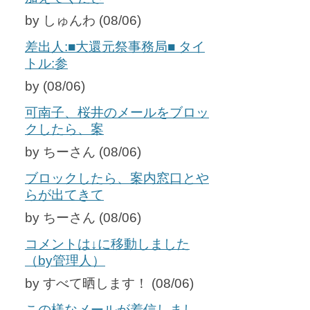
by しゅんわ (08/06)
差出人:■大還元祭事務局■ タイ
トル:参
by (08/06)
可南子、桜井のメールをブロッ
クしたら、案
by ちーさん (08/06)
ブロックしたら、案内窓口とや
らが出てきて
by ちーさん (08/06)
コメントは↓に移動しました
（by管理人）
by すべて晒します！ (08/06)
この様なメールが着信しまし