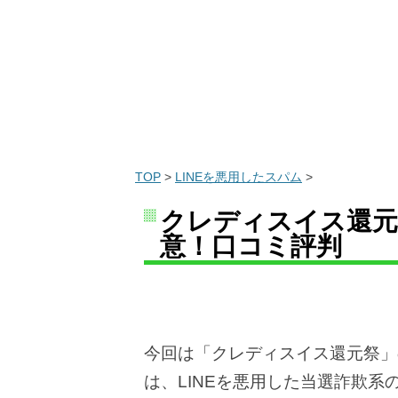
TOP
>
LINEを悪用したスパム
>
クレディスイス還元
意！口コミ評判
今回は「クレディスイス還元祭」
は、LINEを悪用した当選詐欺