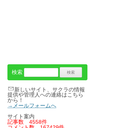
検索
新しいサイト、サクラの情報
提供や管理人への連絡はこちら
から！
→メールフォームへ
サイト案内
記事数
4558件
コメント数
167429件