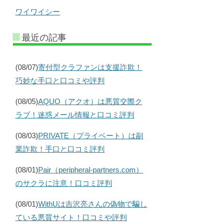
ワイワイシー
最近の記事
(08/07)
寄付型クラファンは支援詐欺！
巧妙な手口と口コミや評判
(08/05)
AQUO（アクオ）は悪質交際ク
ラブ！迷惑メール情報と口コミ評判
(08/03)
PRIVATE（プライベート）は副
業詐欺！手口と口コミ評判
(08/01)
Pair（peripheral-partners.com）
のサクラに注意！口コミ評判
(08/01)
WithUは吉沢亮さんの偽物で騙し
ている悪質サイト！口コミや評判