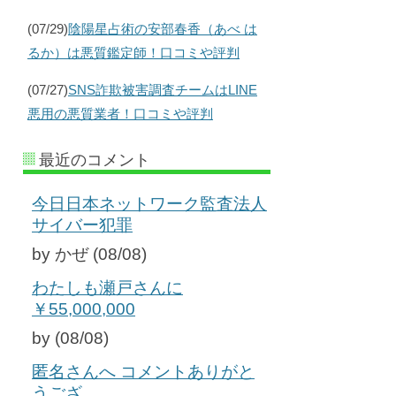
(07/29)
陰陽星占術の安部春香（あべ は
るか）は悪質鑑定師！口コミや評判
(07/27)
SNS詐欺被害調査チームはLINE
悪用の悪質業者！口コミや評判
最近のコメント
今日日本ネットワーク監査法人
サイバー犯罪
by かぜ (08/08)
わたしも瀬戸さんに
￥55,000,000
by (08/08)
匿名さんへ コメントありがと
うござ