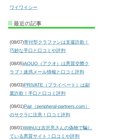
ワイワイシー
最近の記事
(08/07)
寄付型クラファンは支援詐欺！
巧妙な手口と口コミや評判
(08/05)
AQUO（アクオ）は悪質交際ク
ラブ！迷惑メール情報と口コミ評判
(08/03)
PRIVATE（プライベート）は副
業詐欺！手口と口コミ評判
(08/01)
Pair（peripheral-partners.com）
のサクラに注意！口コミ評判
(08/01)
WithUは吉沢亮さんの偽物で騙し
ている悪質サイト！口コミや評判