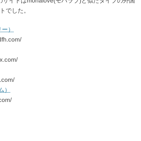
イトはmohalove(モハラブ)と似たタイプの外国
トでした。
トリー）
dfh.com/
x.com/
f.com/
アム）
com/