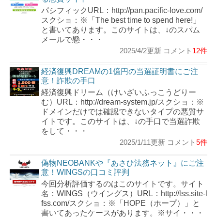
パシフィックURL：http://pan.pacific-love.com/
スクショ：※「The best time to spend here!」
と書いてあります。このサイトは、↓のスパム
メールで懸・・・
2025/4/2更新 コメント
12件
経済復興DREAMの1億円の当選証明書にご注
意！詐欺の手口
経済復興ドリーム（けいざいふっこうどりー
む）URL：http://dream-system.jp/スクショ：※
ドメインだけでは確認できないタイプの悪質サ
イトです。このサイトは、↓の手口で当選詐欺
をして・・・
2025/1/11更新 コメント
5件
偽物NEOBANKや『あさひ法務ネット』にご注
意！WINGSの口コミ評判
今回分析評価するのはこのサイトです。サイト
名：WINGS（ウイングス）URL：http://lss.site-l
fss.com/スクショ：※「HOPE（ホープ）」と
書いてあったケースがあります。※サイ・・・