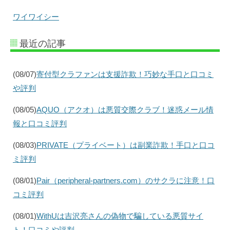
ワイワイシー
最近の記事
(08/07)
寄付型クラファンは支援詐欺！巧妙な手口と口コミ
や評判
(08/05)
AQUO（アクオ）は悪質交際クラブ！迷惑メール情
報と口コミ評判
(08/03)
PRIVATE（プライベート）は副業詐欺！手口と口コ
ミ評判
(08/01)
Pair（peripheral-partners.com）のサクラに注意！口
コミ評判
(08/01)
WithUは吉沢亮さんの偽物で騙している悪質サイ
ト！口コミや評判