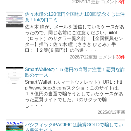
2025/11/1更新 コメント
3件
佐々木瞳の120億円全国地方100回記念くじに注
意！lotの口コミ
佐々木 瞳が、メールを送信しているケースがあ
ったので、同じ名前にご注意ください。■lot
（ロット）のサクラ一覧名前：【全国振興セン
ター】担当：佐々木 瞳（ささき ひとみ）手
口：【２等(８億円)】の当選・・・
2026/7/12更新 コメント
38件
SmartWalletの１５億円の当選に注意！悪質な詐
欺のケース
Smart Wallet（スマートウォレット）URL：htt
p://www.5qex5.com/スクショ：このサイトは、
１５億円の当選で騙そうとしていたケースがあ
った悪質サイトでした。↓のサクラで騙
し・・・
2025/8/13更新
パシフィック/PACIFICは懸賞GOLDで騙してい
る悪質サイト