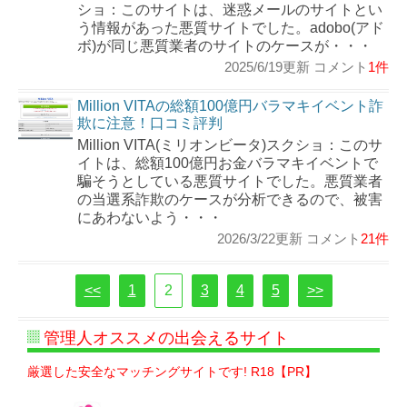
ショ：このサイトは、迷惑メールのサイトとい
う情報があった悪質サイトでした。adobo(アド
ボ)が同じ悪質業者のサイトのケースが・・・
2025/6/19更新 コメント
1件
Million VITAの総額100億円バラマキイベント詐
欺に注意！口コミ評判
Million VITA(ミリオンビータ)スクショ：このサ
イトは、総額100億円お金バラマキイベントで
騙そうとしている悪質サイトでした。悪質業者
の当選系詐欺のケースが分析できるので、被害
にあわないよう・・・
2026/3/22更新 コメント
21件
<<
1
2
3
4
5
>>
管理人オススメの出会えるサイト
厳選した安全なマッチングサイトです! R18【PR】