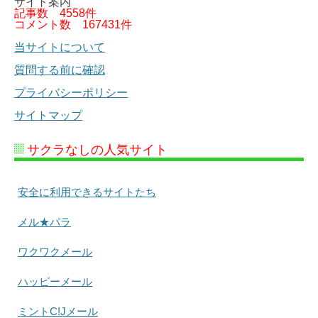
サイト案内
記事数
4558件
コメント数
167431件
当サイトについて
質問する前に確認
プライバシーポリシー
サイトマップ
サクラなしの人気サイト
安全に利用できるサイトたち
メル★パラ
ワクワクメール
ハッピーメール
ミントC!Jメール