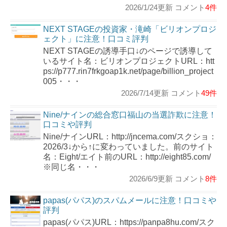
2026/1/24更新 コメント
4件
NEXT STAGEの投資家・滝崎「ビリオンプロジ
ェクト」に注意！口コミ評判
NEXT STAGEの誘導手口↓のページで誘導して
いるサイト名：ビリオンプロジェクトURL：htt
ps://p777.rin7frkgoap1k.net/page/billion_project
005・・・
2026/7/14更新 コメント
49件
Nine/ナインの総合窓口福山の当選詐欺に注意！
口コミや評判
Nine/ナインURL：http://jncema.com/スクショ：
2026/3↓から↑に変わっていました。前のサイト
名：Eight/エイト前のURL：http://eight85.com/
※同じ名・・・
2026/6/9更新 コメント
8件
papas(パパス)のスパムメールに注意！口コミや
評判
papas(パパス)URL：https://panpa8hu.com/スク