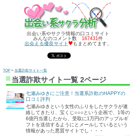
出会い系やサクラ情報の口コミサイト
みんなのコメント数
167431
件
出会える優良サイト
もまとめてます。
TOP
>
当選詐欺サイト一覧
当選詐欺サイト一覧 2ページ
七瀬みゆきにご注意！当選系詐欺のHAPPYの
口コミ評判
七瀬みゆきという女性のふりをしたサクラが連
絡してきたり、宝くじ○○○という企画で、1等の
6億円当選したから、受取に1万円のアップルギ
フトを送信するようにとメールしているという
情報があった悪質サイトでし・・・