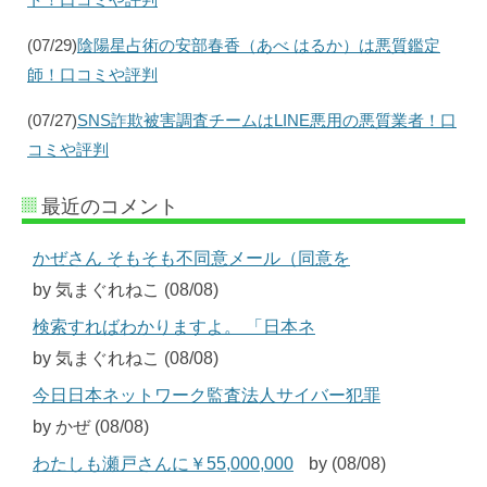
(07/29)
陰陽星占術の安部春香（あべ はるか）は悪質鑑定
師！口コミや評判
(07/27)
SNS詐欺被害調査チームはLINE悪用の悪質業者！口
コミや評判
最近のコメント
かぜさん そもそも不同意メール（同意を
by 気まぐれねこ (08/08)
検索すればわかりますよ。 「日本ネ
by 気まぐれねこ (08/08)
今日日本ネットワーク監査法人サイバー犯罪
by かぜ (08/08)
わたしも瀬戸さんに￥55,000,000
by (08/08)