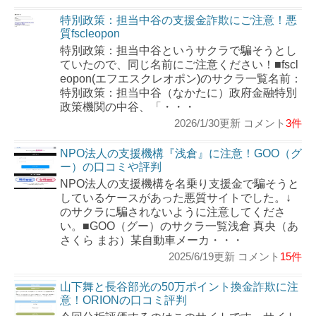
特別政策：担当中谷の支援金詐欺にご注意！悪
質fscleopon
特別政策：担当中谷というサクラで騙そうとし
ていたので、同じ名前にご注意ください！■fscl
eopon(エフエスクレオポン)のサクラ一覧名前：
特別政策：担当中谷（なかたに）政府金融特別
政策機関の中谷、「・・・
2026/1/30更新 コメント
3件
NPO法人の支援機構『浅倉』に注意！GOO（グ
ー）の口コミや評判
NPO法人の支援機構を名乗り支援金で騙そうと
しているケースがあった悪質サイトでした。↓
のサクラに騙されないように注意してくださ
い。■GOO（グー）のサクラ一覧浅倉 真央（あ
さくら まお）某自動車メーカ・・・
2025/6/19更新 コメント
15件
山下舞と長谷部光の50万ポイント換金詐欺に注
意！ORIONの口コミ評判