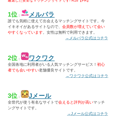
厳選した安全なマッチングサイトです! R18【PR】
1位
メルパラ
：
誰でも気軽に使えて出会えるマッチングサイトです。今
イキオイがあるサイトなので、
会員数が増えていて会い
やすくなっています
。女性は無料で利用できます。
→メルパラ公式はコチラ
2位
ワクワク
：
全国各地に利用者がいる人気マッチングサービス！
初心
者でも会いやすい
老舗優良サイトです。
→ワクワク公式はコチラ
3位
Jメール
：
全世代が使う有名なサイトで
会えると評判が高い
マッチ
ングサイトです。
→Jメール公式はコチラ