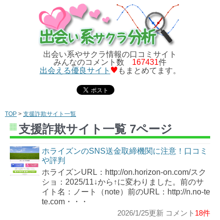
出会い系やサクラ情報の口コミサイト
みんなのコメント数
167431
件
出会える優良サイト
もまとめてます。
TOP
>
支援詐欺サイト一覧
支援詐欺サイト一覧 7ページ
ホライズンのSNS送金取締機関に注意！口コミ
や評判
ホライズンURL：http://on.horizon-on.com/スク
ショ：2025/11↓から↑に変わりました。前のサ
イト名：ノート（note）前のURL：http://n.no-te
te.com・・・
2026/1/25更新 コメント
18件