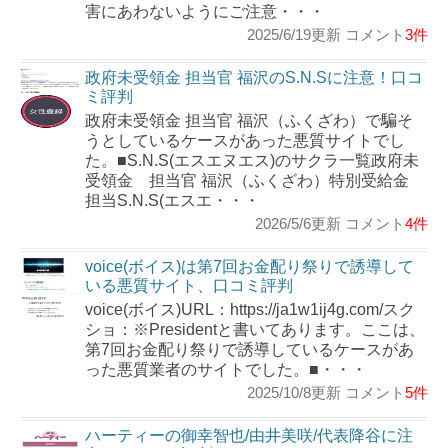
害にあわないようにご注意・・・
2025/6/19更新 コメント
3件
政府未受領金 担当官 福沢のS.N.Sに注意！口コ
ミ評判
政府未受領金 担当官 福沢（ふくざわ）で騙そ
うとしているケースがあった悪質サイトでし
た。■S.N.S(エスエヌエス)のサクラ一覧政府未
受領金 担当官 福沢（ふくざわ）特別受給金
担当S.N.S(エスエ・・・
2026/5/6更新 コメント
4件
voice(ボイス)は第7回お金配り祭りで誘導して
いる悪質サイト、口コミ評判
voice(ボイス)URL：https://ja1w1ij4g.com/スク
ショ：※Presidentと書いてあります。ここは、
第7回お金配り祭りで誘導しているケースがあ
った悪質業者のサイトでした。■・・・
2025/10/8更新 コメント
5件
ハーティーの御幸智也/由井美咲/代表降谷に注