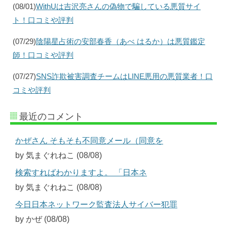
(08/01)
WithUは吉沢亮さんの偽物で騙している悪質サイ
ト！口コミや評判
(07/29)
陰陽星占術の安部春香（あべ はるか）は悪質鑑定
師！口コミや評判
(07/27)
SNS詐欺被害調査チームはLINE悪用の悪質業者！口
コミや評判
最近のコメント
かぜさん そもそも不同意メール（同意を
by 気まぐれねこ (08/08)
検索すればわかりますよ。 「日本ネ
by 気まぐれねこ (08/08)
今日日本ネットワーク監査法人サイバー犯罪
by かぜ (08/08)