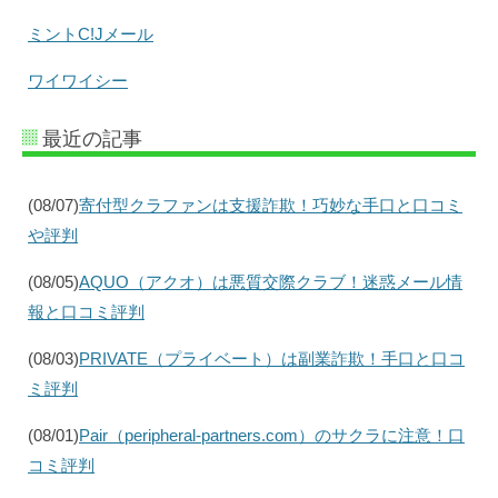
ミントC!Jメール
ワイワイシー
最近の記事
(08/07)
寄付型クラファンは支援詐欺！巧妙な手口と口コミ
や評判
(08/05)
AQUO（アクオ）は悪質交際クラブ！迷惑メール情
報と口コミ評判
(08/03)
PRIVATE（プライベート）は副業詐欺！手口と口コ
ミ評判
(08/01)
Pair（peripheral-partners.com）のサクラに注意！口
コミ評判