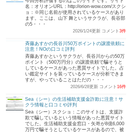
今回分析評価するのはこのサイトです。サイト
名：オリオンURL：http://orion-wow.com/スクシ
ョ：※同じ名前が使用されているケースがあり
ます。ここは、山下 舞というサクラが、長谷部
の5・・・
2026/1/24更新 コメント
3件
斉藤あすかの長谷川50万ポイントの譲渡依頼に
注意！NOの口コミ評判
斉藤あすかというサクラが、長谷川からの50万
ポイント（500万円分）の譲渡依頼で騙そうと
しているケースがあった悪質サイトでした。占
い鑑定サイトを装っているケースが分析できま
すが、やっていることはただの・・・
2026/6/28更新 コメント
16件
Sea（シー）の生活補助支援金詐欺に注意！サ
クラ情報と口コミや評判
Sea（シー）スクショ：このサイトは、支援詐
欺で騙しているという情報があった悪質サイト
でした。生活補助支援金窓口・矢嵜が8億6,000
万円で騙そうとしているケースがあるので、被