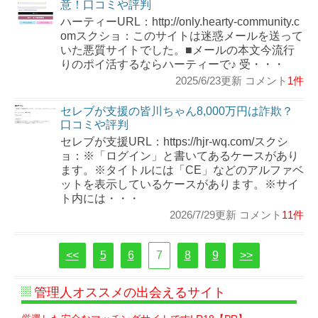
意！口コミや評判
ハーティーURL：http://only.hearty-community.c
omスクショ：このサイトは迷惑メールを送って
いた悪質サイトでした。■メールの本文今流行
りのポイ活するならハーティーで♪ 受・・・
2025/6/23更新 コメント
1件
セレブが支援の皆川ちゃん8,000万円は詐欺？
口コミや評判
セレブが支援URL：https://hjr-wq.com/スクシ
ョ：※「ログイン」と書いてあるケースがあり
ます。※タイトルには「CE」などのアルファベ
ットを表示しているケースがあります。※サイ
ト内には・・・
2026/7/29更新 コメント
11件
<<
5
6
7
8
9
>>
管理人オススメの出会えるサイト