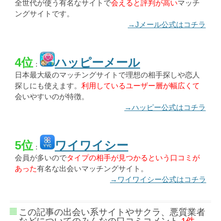
全世代が使う有名なサイトで
会えると評判が高い
マッチ
ングサイトです。
→Jメール公式はコチラ
4位
ハッピーメール
：
日本最大級のマッチングサイトで理想の相手探しや恋人
探しにも使えます。
利用しているユーザー層が幅広くて
会いやすいのが特徴。
→ハッピー公式はコチラ
5位
ワイワイシー
：
会員が多いので
タイプの相手が見つかるという口コミが
あった
有名な出会いマッチングサイト。
→ワイワイシー公式はコチラ
この記事の出会い系サイトやサクラ、悪質業者