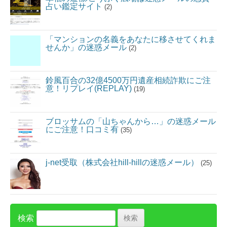
占い鑑定サイト
(2)
「マンションの名義をあなたに移させてくれま
せんか」の迷惑メール
(2)
鈴風百合の32億4500万円遺産相続詐欺にご注
意！リプレイ(REPLAY)
(19)
ブロッサムの「山ちゃんから…」の迷惑メール
にご注意！口コミ有
(35)
j-net受取（株式会社hill-hillの迷惑メール）
(25)
検索