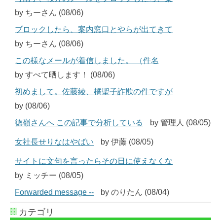
by ちーさん (08/06)
ブロックしたら、案内窓口とやらが出てきて
by ちーさん (08/06)
この様なメールが着信しました。 （件名
by すべて晒します！ (08/06)
初めまして。佐藤綾、橘聖子詐欺の件ですが
by (08/06)
徳嶺さんへ この記事で分析している
by 管理人 (08/05)
女社長せりなはやばい
by 伊藤 (08/05)
サイトに文句を言ったらその日に使えなくな
by ミッチー (08/05)
Forwarded message --
by のりたん (08/04)
カテゴリ