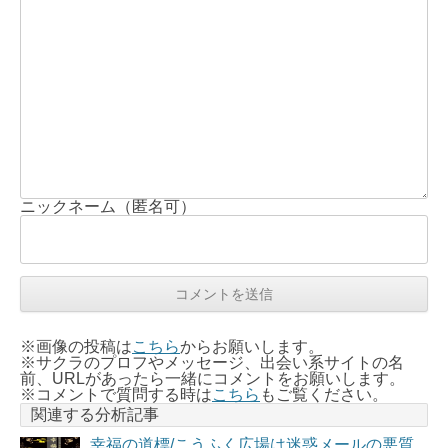
ニックネーム（匿名可）
※画像の投稿は
こちら
からお願いします。
※サクラのプロフやメッセージ、出会い系サイトの名
前、URLがあったら一緒にコメントをお願いします。
※コメントで質問する時は
こちら
もご覧ください。
関連する分析記事
幸福の道標/こうふく広場は迷惑メールの悪質