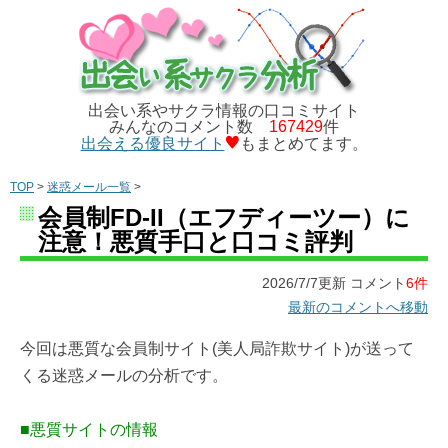
出会い系やサクラ情報の口コミサイト
みんなのコメント数
167429
件
出会える優良サイト
もまとめてます。
TOP
>
迷惑メール一覧
>
会員制FD-II（エフディーツー）に
注意！悪質手口と口コミ評判
2026/7/7更新 コメント
6件
最新のコメントへ移動
今回は悪質な会員制サイト(美人局詐欺サイト)が送って
くる迷惑メールの分析です。
■悪質サイトの情報