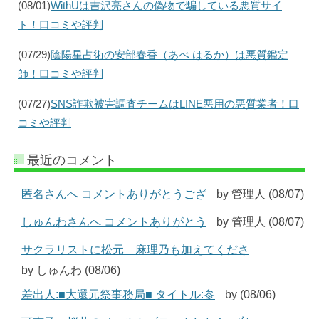
(08/01)
WithUは吉沢亮さんの偽物で騙している悪質サイ
ト！口コミや評判
(07/29)
陰陽星占術の安部春香（あべ はるか）は悪質鑑定
師！口コミや評判
(07/27)
SNS詐欺被害調査チームはLINE悪用の悪質業者！口
コミや評判
最近のコメント
匿名さんへ コメントありがとうござ
by 管理人 (08/07)
しゅんわさんへ コメントありがとう
by 管理人 (08/07)
サクラリストに松元 麻理乃も加えてくださ
by しゅんわ (08/06)
差出人:■大還元祭事務局■ タイトル:参
by (08/06)