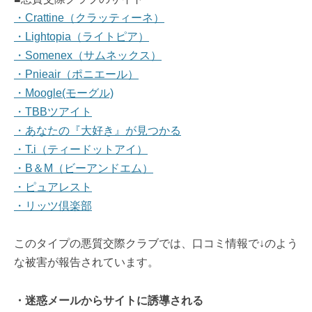
・Crattine（クラッティーネ）
・Lightopia（ライトピア）
・Somenex（サムネックス）
・Pnieair（ポニエール）
・Moogle(モーグル)
・TBBツアイト
・あなたの『大好き』が見つかる
・T.i（ティードットアイ）
・B＆М（ビーアンドエム）
・ピュアレスト
・リッツ倶楽部
このタイプの悪質交際クラブでは、口コミ情報で↓のよう
な被害が報告されています。
・迷惑メールからサイトに誘導される