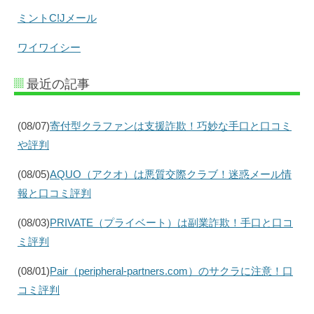
ミントC!Jメール
ワイワイシー
最近の記事
(08/07)
寄付型クラファンは支援詐欺！巧妙な手口と口コミ
や評判
(08/05)
AQUO（アクオ）は悪質交際クラブ！迷惑メール情
報と口コミ評判
(08/03)
PRIVATE（プライベート）は副業詐欺！手口と口コ
ミ評判
(08/01)
Pair（peripheral-partners.com）のサクラに注意！口
コミ評判