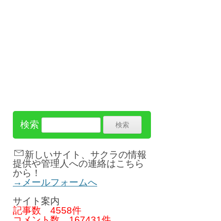
検索
新しいサイト、サクラの情報
提供や管理人への連絡はこちら
から！
→メールフォームへ
サイト案内
記事数
4558件
コメント数
167431件