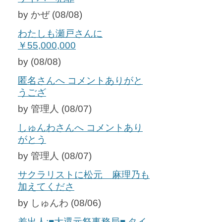
by かぜ (08/08)
わたしも瀬戸さんに
￥55,000,000
by (08/08)
匿名さんへ コメントありがと
うござ
by 管理人 (08/07)
しゅんわさんへ コメントあり
がとう
by 管理人 (08/07)
サクラリストに松元 麻理乃も
加えてくださ
by しゅんわ (08/06)
差出人:■大還元祭事務局■ タイ