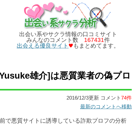
出会い系やサクラ情報の口コミサイト
みんなのコメント数
167431
件
出会える優良サイト
もまとめてます。
Life[Yusuke雄介]は悪質業者の偽プロ
2016/12/3更新 コメント
74件
最新のコメントへ移動
前で悪質サイトに誘導している詐欺プロフの分析