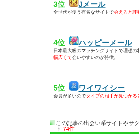
3位
Jメール
：
全世代が使う有名なサイトで
会えると評
4位
ハッピーメール
：
日本最大級のマッチングサイトで理想の
幅広くて
会いやすいのが特徴。
5位
ワイワイシー
：
会員が多いので
タイプの相手が見つかる
この記事の出会い系サイトやサ
ト
74件