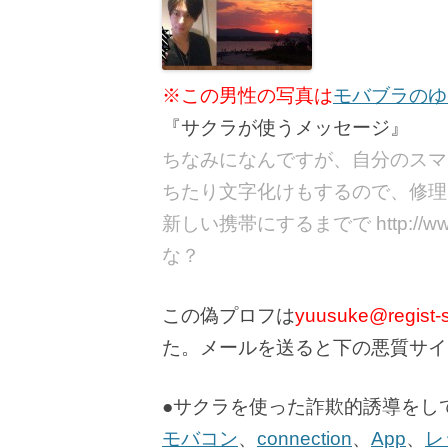
※この男性の写真は
モバブラのゆ
『サクラが使うメッセージ』
ちなみになんですが、自分のスマ
ちたり文字化けもするので、修理
新しい携帯にするまでで http://www
な？
この偽プロフは
yuusuke@regist-s
た。メールを送ると下の悪質サイ
●サクラを使った詐欺的誘導をし
モバコン
、
connection
、
App
、
レ