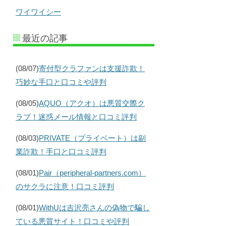
ワイワイシー
最近の記事
(08/07)
寄付型クラファンは支援詐欺！
巧妙な手口と口コミや評判
(08/05)
AQUO（アクオ）は悪質交際ク
ラブ！迷惑メール情報と口コミ評判
(08/03)
PRIVATE（プライベート）は副
業詐欺！手口と口コミ評判
(08/01)
Pair（peripheral-partners.com）
のサクラに注意！口コミ評判
(08/01)
WithUは吉沢亮さんの偽物で騙し
ている悪質サイト！口コミや評判