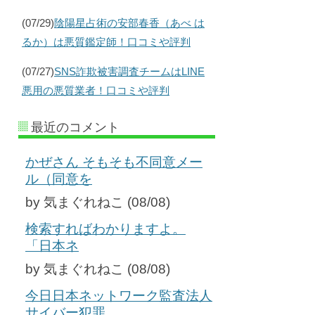
(07/29)
陰陽星占術の安部春香（あべ は
るか）は悪質鑑定師！口コミや評判
(07/27)
SNS詐欺被害調査チームはLINE
悪用の悪質業者！口コミや評判
最近のコメント
かぜさん そもそも不同意メー
ル（同意を
by 気まぐれねこ (08/08)
検索すればわかりますよ。
「日本ネ
by 気まぐれねこ (08/08)
今日日本ネットワーク監査法人
サイバー犯罪