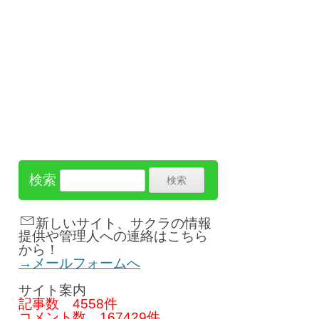
検索
新しいサイト、サクラの情報
提供や管理人への連絡はこちら
から！
→メールフォームへ
サイト案内
記事数
4558件
コメント数
167429件