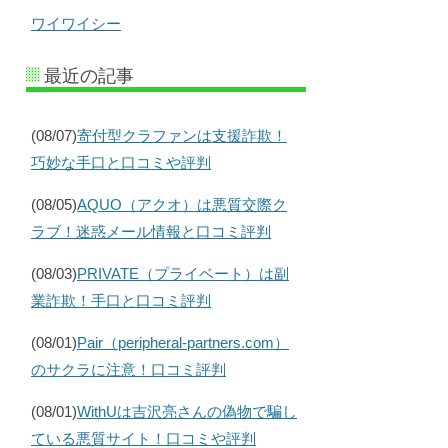
ワイワイシー
最近の記事
(08/07)
寄付型クラファンは支援詐欺！
巧妙な手口と口コミや評判
(08/05)
AQUO（アクオ）は悪質交際ク
ラブ！迷惑メール情報と口コミ評判
(08/03)
PRIVATE（プライベート）は副
業詐欺！手口と口コミ評判
(08/01)
Pair（peripheral-partners.com）
のサクラに注意！口コミ評判
(08/01)
WithUは吉沢亮さんの偽物で騙し
ている悪質サイト！口コミや評判