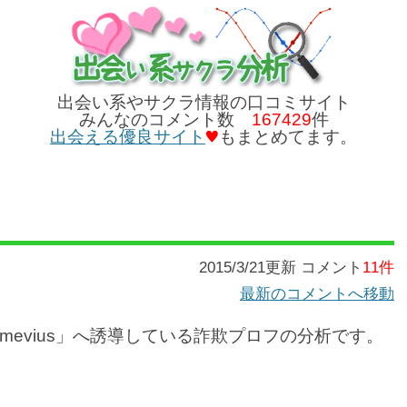
出会い系やサクラ情報の口コミサイト
みんなのコメント数
167429
件
出会える優良サイト
もまとめてます。
2015/3/21更新 コメント
11件
最新のコメントへ移動
evius」へ誘導している詐欺プロフの分析です。