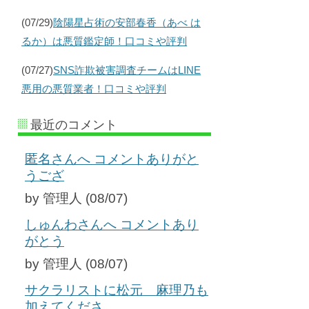
(07/29)
陰陽星占術の安部春香（あべ は
るか）は悪質鑑定師！口コミや評判
(07/27)
SNS詐欺被害調査チームはLINE
悪用の悪質業者！口コミや評判
最近のコメント
匿名さんへ コメントありがと
うござ
by 管理人 (08/07)
しゅんわさんへ コメントあり
がとう
by 管理人 (08/07)
サクラリストに松元 麻理乃も
加えてくださ