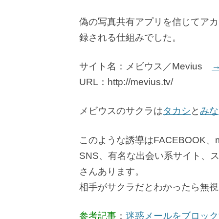
偽の写真共有アプリを信じてアカ
録される仕組みでした。
サイト名：メビウス／Mevius
URL：http://mevius.tv/
メビウスのサクラは
タカシ
と
みな
このような誘導はFACEBOOK、
SNS、有名な出会い系サイト、
さんあります。
相手がサクラだとわかったら無視
参考記事
：
迷惑メールをブロック