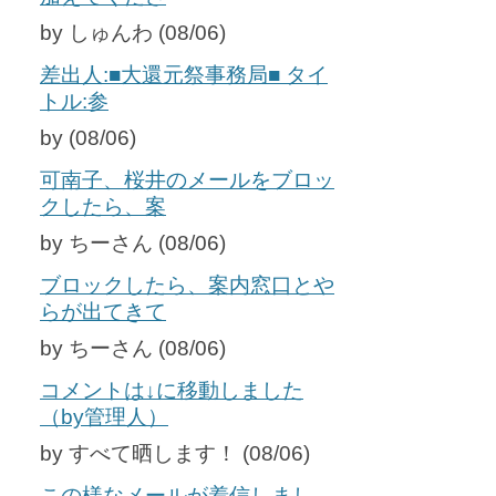
by しゅんわ (08/06)
差出人:■大還元祭事務局■ タイ
トル:参
by (08/06)
可南子、桜井のメールをブロッ
クしたら、案
by ちーさん (08/06)
ブロックしたら、案内窓口とや
らが出てきて
by ちーさん (08/06)
コメントは↓に移動しました
（by管理人）
by すべて晒します！ (08/06)
この様なメールが着信しまし