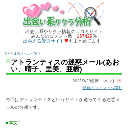
出会い系やサクラ情報の口コミサイト
みんなのコメント数
167429
件
出会える優良サイト
もまとめてます。
TOP
>
迷惑メール一覧
>
アトランティスの迷惑メール(あお
い、晴子、里美、亜樹)
2025/3/29更新 コメント
1件
最新のコメントへ移動
今回はアトランティスというサイトが送ってくる迷惑メ
ールの分析です。
■本文１