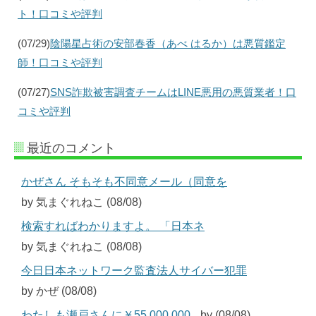
ト！口コミや評判
(07/29)
陰陽星占術の安部春香（あべ はるか）は悪質鑑定
師！口コミや評判
(07/27)
SNS詐欺被害調査チームはLINE悪用の悪質業者！口
コミや評判
最近のコメント
かぜさん そもそも不同意メール（同意を
by 気まぐれねこ (08/08)
検索すればわかりますよ。 「日本ネ
by 気まぐれねこ (08/08)
今日日本ネットワーク監査法人サイバー犯罪
by かぜ (08/08)
わたしも瀬戸さんに￥55,000,000
by (08/08)