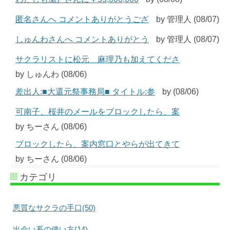
匿名さんへ コメントありがとうござ
by 管理人 (08/07)
しゅんわさんへ コメントありがとう
by 管理人 (08/07)
サクラリストに松元 麻理乃も加えてくださ
by しゅんわ (08/06)
差出人:■大還元祭事務局■ タイトル:参
by (08/06)
可南子、桜井のメールをブロックしたら、案
by ちーさん (08/06)
ブロックしたら、案内窓口とやらが出てきて
by ちーさん (08/06)
カテゴリ
悪質なサクラの手口(50)
出会い系の使い方(14)