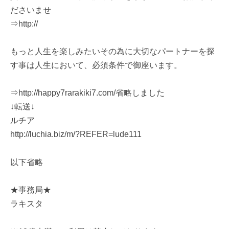
ださいませ
⇒http://
もっと人生を楽しみたいその為に大切なパートナーを探
す事は人生において、必須条件で御座います。
⇒http://happy7rarakiki7.com/省略しました
↓転送↓
ルチア
http://luchia.biz/m/?REFER=lude111
以下省略
★事務局★
ラキスタ