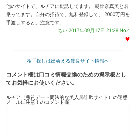
他のサイトで、ルチアに勧誘してます。 朝比奈真美と名
乗ってます。自分の招待で、無料登録して、 2000万円を
手渡しすると。注意です。
ちい 2017年09月17日 21:28 No.4
♥
相手探しは出会える優良サイト情報へ
コメント欄は口コミ情報交換のための掲示板とし
てお気軽にお使いください。
ルチア（悪質デート商法的な美人局詐欺サイト）の迷惑
メールに注意！のコメント欄