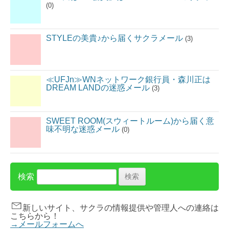
(0)
STYLEの美貴♪から届くサクラメール
(3)
≪UFJn≫WNネットワーク銀行員・森川正は
DREAM LANDの迷惑メール
(3)
SWEET ROOM(スウィートルーム)から届く意
味不明な迷惑メール
(0)
検索
新しいサイト、サクラの情報提供や管理人への連絡は
こちらから！
→メールフォームへ