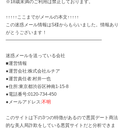
※18歳未満のご利用は禁止しております。
↑↑↑↑↑ここまでがメールの本文↑↑↑↑↑
この迷惑メール情報はS様からもらいました。情報あり
がとうございます！
━━━━━━━━━━━━━━━━━━━━━
迷惑メールを送っている会社
■運営情報
●運営会社:株式会社ルチア
●運営責任者:村井一也
●住所:東京都渋谷区神南1-15-8
●電話番号:0120-734-450
●メールアドレス:
不明
このサイトは下の3つの特徴があるので悪質デート商法
的な美人局詐欺をしている悪質サイトだと分析できま