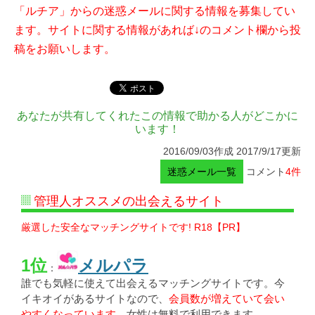
「ルチア」からの迷惑メールに関する情報を募集してい
ます。サイトに関する情報があれば↓のコメント欄から投
稿をお願いします。
あなたが共有してくれたこの情報で助かる人がどこかに
います！
2016/09/03作成 2017/9/17更新
迷惑メール一覧
コメント
4件
管理人オススメの出会えるサイト
厳選した安全なマッチングサイトです! R18【PR】
1位
メルパラ
：
誰でも気軽に使えて出会えるマッチングサイトです。今
イキオイがあるサイトなので、
会員数が増えていて会い
やすくなっています
。女性は無料で利用できます。