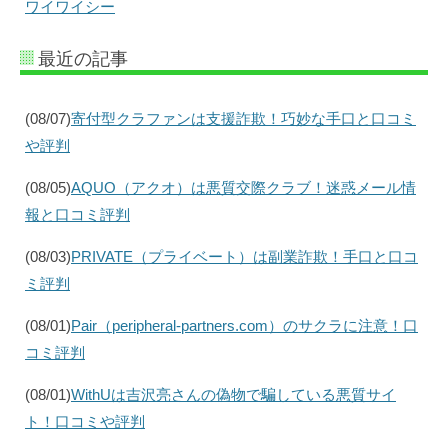
ワイワイシー
最近の記事
(08/07)
寄付型クラファンは支援詐欺！巧妙な手口と口コミ
や評判
(08/05)
AQUO（アクオ）は悪質交際クラブ！迷惑メール情
報と口コミ評判
(08/03)
PRIVATE（プライベート）は副業詐欺！手口と口コ
ミ評判
(08/01)
Pair（peripheral-partners.com）のサクラに注意！口
コミ評判
(08/01)
WithUは吉沢亮さんの偽物で騙している悪質サイ
ト！口コミや評判