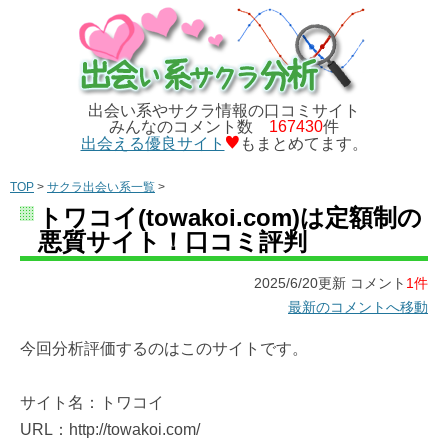
出会い系やサクラ情報の口コミサイト
みんなのコメント数
167430
件
出会える優良サイト
もまとめてます。
TOP
>
サクラ出会い系一覧
>
トワコイ(towakoi.com)は定額制の
悪質サイト！口コミ評判
2025/6/20更新 コメント
1件
最新のコメントへ移動
今回分析評価するのはこのサイトです。
サイト名：トワコイ
URL：http://towakoi.com/