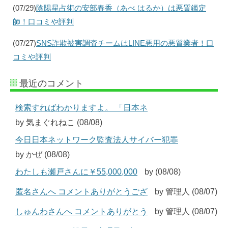
(07/29)
陰陽星占術の安部春香（あべ はるか）は悪質鑑定
師！口コミや評判
(07/27)
SNS詐欺被害調査チームはLINE悪用の悪質業者！口
コミや評判
最近のコメント
検索すればわかりますよ。 「日本ネ
by 気まぐれねこ (08/08)
今日日本ネットワーク監査法人サイバー犯罪
by かぜ (08/08)
わたしも瀬戸さんに￥55,000,000
by (08/08)
匿名さんへ コメントありがとうござ
by 管理人 (08/07)
しゅんわさんへ コメントありがとう
by 管理人 (08/07)