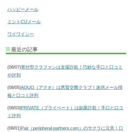
ハッピーメール
ミントC!Jメール
ワイワイシー
最近の記事
(08/07)
寄付型クラファンは支援詐欺！巧妙な手口と口コミ
や評判
(08/05)
AQUO（アクオ）は悪質交際クラブ！迷惑メール情
報と口コミ評判
(08/03)
PRIVATE（プライベート）は副業詐欺！手口と口コ
ミ評判
(08/01)
Pair（peripheral-partners.com）のサクラに注意！口