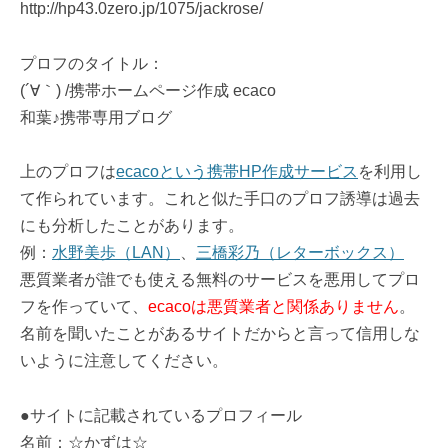
http://hp43.0zero.jp/1075/jackrose/
プロフのタイトル：
(´∀｀) /携帯ホームページ作成 ecaco
和葉♪携帯専用ブログ
上のプロフは
ecacoという携帯HP作成サービス
を利用し
て作られています。これと似た手口のプロフ誘導は過去
にも分析したことがあります。
例：
水野美歩（LAN）
、
三橋彩乃（レターボックス）
悪質業者が誰でも使える無料のサービスを悪用してプロ
フを作っていて、
ecacoは悪質業者と関係ありません
。
名前を聞いたことがあるサイトだからと言って信用しな
いように注意してください。
●サイトに記載されているプロフィール
名前：☆かずは☆