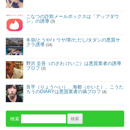
こなつの詐欺メールボックスは「アップダウ
ン」の誘導
(3)
冬弥/とうや/トウヤ/実/ただし/タダシの悪質サ
クラ誘導
(14)
野沢 圭吾（のざわ けいご）は悪質業者の誘導
プロフ
(3)
良平（りょうへい）、海都（かいと）、こうた
ろうのDIARYは悪質業者の偽プロフ
(4)
検索