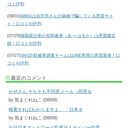
コミ評判
(08/01)
WithUは吉沢亮さんの偽物で騙している悪質サイ
ト！口コミや評判
(07/29)
陰陽星占術の安部春香（あべ はるか）は悪質鑑定
師！口コミや評判
(07/27)
SNS詐欺被害調査チームはLINE悪用の悪質業者！口
コミや評判
最近のコメント
かぜさん そもそも不同意メール（同意を
by 気まぐれねこ (08/08)
検索すればわかりますよ。 「日本ネ
by 気まぐれねこ (08/08)
今日日本ネットワーク監査法人サイバー犯罪