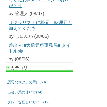
がとう
by 管理人 (08/07)
サクラリストに松元 麻理乃も
加えてくださ
by しゅんわ (08/06)
差出人:■大還元祭事務局■ タイ
トル:参
by (08/06)
カテゴリ
悪質なサクラの手口(50)
出会い系の使い方(14)
グレーな怪しいサイト(12)