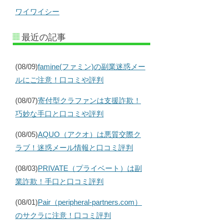
ワイワイシー
最近の記事
(08/09)
famine(ファミン)の副業迷惑メー
ルにご注意！口コミや評判
(08/07)
寄付型クラファンは支援詐欺！
巧妙な手口と口コミや評判
(08/05)
AQUO（アクオ）は悪質交際ク
ラブ！迷惑メール情報と口コミ評判
(08/03)
PRIVATE（プライベート）は副
業詐欺！手口と口コミ評判
(08/01)
Pair（peripheral-partners.com）
のサクラに注意！口コミ評判