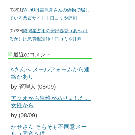
(08/01)
WithUは吉沢亮さんの偽物で騙し
ている悪質サイト！口コミや評判
(07/29)
陰陽星占術の安部春香（あべ は
るか）は悪質鑑定師！口コミや評判
最近のコメント
sさんへ メールフォームから連
絡があり
by 管理人 (08/09)
アクオから連絡がありました。
女性から
by (08/09)
かぜさん そもそも不同意メー
ル（同意を得