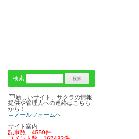
検索
新しいサイト、サクラの情報
提供や管理人への連絡はこちら
から！
→メールフォームへ
サイト案内
記事数
4559件
コメント数
167433件