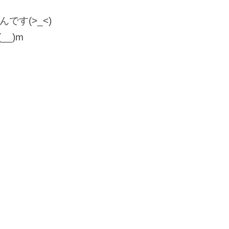
です(>_<)
_)m