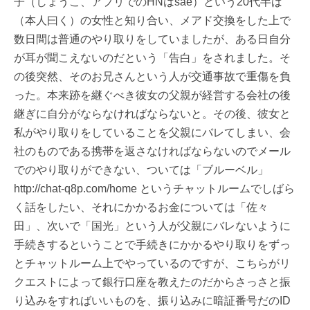
子（しょうこ、アプリでのHNはsae）という20代半ば
（本人曰く）の女性と知り合い、メアド交換をした上で
数日間は普通のやり取りをしていましたが、ある日自分
が耳が聞こえないのだという「告白」をされました。そ
の後突然、そのお兄さんという人が交通事故で重傷を負
った。本来跡を継ぐべき彼女の父親が経営する会社の後
継ぎに自分がならなければならないと。その後、彼女と
私がやり取りをしていることを父親にバレてしまい、会
社のものである携帯を返さなければならないのでメール
でのやり取りができない、ついては「ブルーベル」
http://chat-q8p.com/home というチャットルームでしばら
く話をしたい、それにかかるお金については「佐々
田」、次いで「国光」という人が父親にバレないように
手続きするということで手続きにかかるやり取りをずっ
とチャットルーム上でやっているのですが、こちらがリ
クエストによって銀行口座を教えたのだからさっさと振
り込みをすればいいものを、振り込みに暗証番号だのID