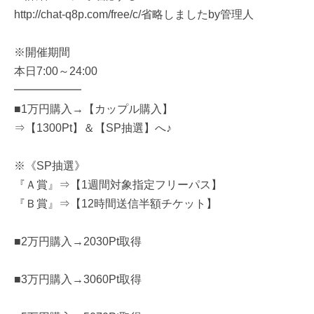
http://chat-q8p.com/free/c/省略しましたby管理人
※開催期間
本日7:00～24:00
━━━━━━
■1万円購入→【カップル購入】
⇒【1300Pt】＆【SP抽選】へ♪
※《SP抽選》
『Ａ賞』⇒【1週間対象指定フリーパス】
『Ｂ賞』⇒【12時間送信半額チケット】
■2万円購入→2030Pt取得
■3万円購入→3060Pt取得