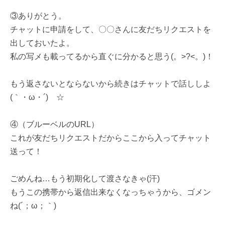
③ありがとう。
チャットに申請をして、〇〇さんに友だちリクエストを
出しておいたよ。
私の写メも載ってるから直ぐに分かると思う(。>?<。)！
もう返さないとならないから続きはチャットで話ししよ
(｀・ω・´)ゞ☆
④（ブルーベルのURL）
これが友だちリクエストだからここから入ってチャット
送って！
ごめんね…もう初期化して渡さなきゃ(汗)
もうこの携帯から返信出来なくなっちゃうから、ゴメン
ね(´；ω；｀)