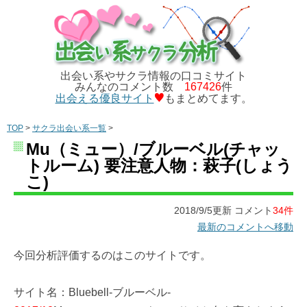
出会い系やサクラ情報の口コミサイト
みんなのコメント数
167426
件
出会える優良サイト
もまとめてます。
TOP
>
サクラ出会い系一覧
>
Mu（ミュー）/ブルーベル(チャッ
トルーム) 要注意人物：萩子(しょう
こ)
2018/9/5更新 コメント
34件
最新のコメントへ移動
今回分析評価するのはこのサイトです。
サイト名：Bluebell-ブルーベル-