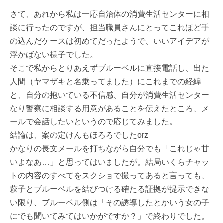
さて、あれから私は一応自治体の消費生活センターに相
談に行ったのですが、担当職員さんにとってこれほど手
の込んだケースは初めてだったようで、いいアイデアが
浮かばない様子でした。
そこで私からとりあえずブルーベルに直接電話し、出た
人間（ヤマザキと名乗ってました）にこれまでの経緯
と、自分の抱いている不信感、自分が消費生活センター
なり警察に相談する用意があることを伝えたところ、メ
ールで会話したいというので応じてみました。
結論は、案の定けんもほろろでしたorz
かなりの長文メールを打ちながら自分でも「これじゃ甘
いよなあ…」と思ってはいましたが。結局いくらチャッ
トの内容のすべてをスクショで撮ってあると言っても、
萩子とブルーベルを結びつける確たる証拠が提示できな
い限り、ブルーベル側は「その誘導したとかいう女の子
にでも聞いてみてはいかがですか？」で終わりでした。