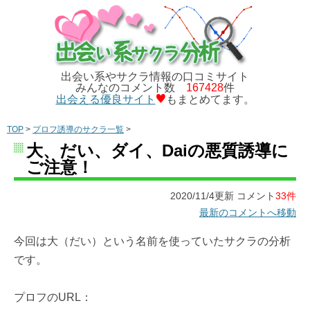
出会い系やサクラ情報の口コミサイト
みんなのコメント数
167428
件
出会える優良サイト
もまとめてます。
TOP
>
プロフ誘導のサクラ一覧
>
大、だい、ダイ、Daiの悪質誘導に
ご注意！
2020/11/4更新 コメント
33件
最新のコメントへ移動
今回は大（だい）という名前を使っていたサクラの分析
です。
プロフのURL：