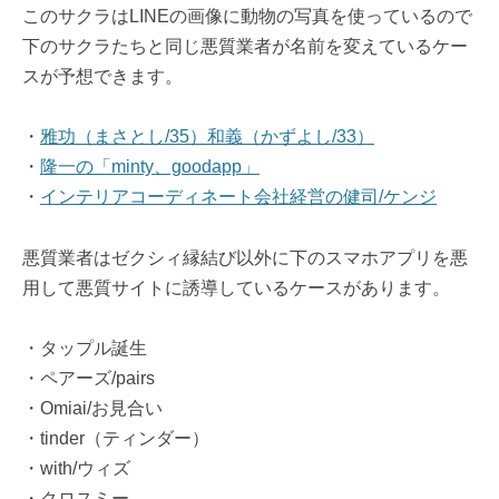
このサクラはLINEの画像に動物の写真を使っているので
下のサクラたちと同じ悪質業者が名前を変えているケー
スが予想できます。
・
雅功（まさとし/35）和義（かずよし/33）
・
隆一の「minty、goodapp」
・
インテリアコーディネート会社経営の健司/ケンジ
悪質業者はゼクシィ縁結び以外に下のスマホアプリを悪
用して悪質サイトに誘導しているケースがあります。
・タップル誕生
・ペアーズ/pairs
・Omiai/お見合い
・tinder（ティンダー）
・with/ウィズ
・クロスミー