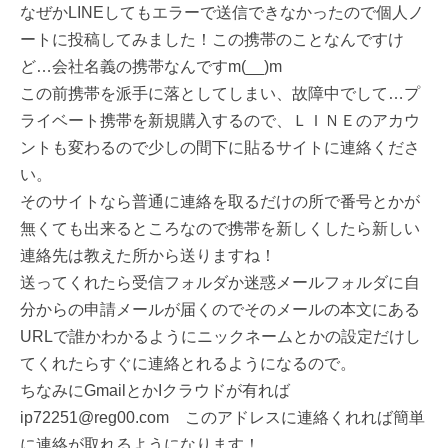
なぜかLINEしてもエラーで送信できなかったので個人ノ
ートに投稿してみました！この携帯のことなんですけ
ど…会社名義の携帯なんですm(__)m
この前携帯を派手に落としてしまい、故障中でして…プ
ライベート携帯を新規購入するので、ＬＩＮＥのアカウ
ントも変わるので少しの間下に貼るサイトに連絡くださ
い。
そのサイトなら普通に連絡を取るだけの所で番号とかが
無くても出来るところなので携帯を新しくしたら新しい
連絡先は教えた所から送りますね！
送ってくれたら受信フォルダか迷惑メールフォルダに自
分からの申請メールが届くのでそのメールの本文にある
URLで誰かわかるようにニックネームとかの設定だけし
てくれたらすぐに連絡とれるようになるので。
ちなみにGmailとかIクラウドが有れば
ip72251@reg00.com このアドレスに連絡くれれば簡単
に連絡が取れるようになります！