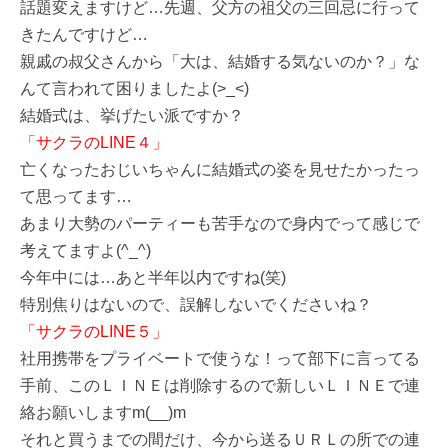
話題変えますけど…先週、父方の祖父の三回忌に行って
きたんですけど…
親戚の叔父さんから「大は、結婚する気ないのか？」な
んて言われて困りましたよ(>_<)
結婚式は、挙げたい派ですか？
「サクラのLINE４」
亡くなったおじいちゃんに結婚式の姿を見せたかったっ
て思ってます…
あまり大勢のパーティーも苦手なので身内でって感じで
考えてますよ(^_^)
今年中には…あと半年以内ですね(笑)
特別焦りはないので、誤解しないでくださいね？
「サクラのLINE５」
社用携帯をプライベートで使うな！って部下に言ってる
手前、このＬＩＮＥは削除するので新しいＬＩＮＥで連
絡お願いしますm(__)m
それと買うまでの間だけ、今から送るＵＲＬの所での連