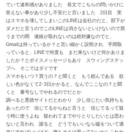
ていて違和感がありました 長文でこちらの問いかけに
答えない事があり少し不安だと言いました 2日目 実
はスマホを壊してしまいこのLINEは会社のだと、部下が
ダメだと言うのでこのLINEは消さないといけないので買
うまでの間 連絡が取れないのは絶対嫌なのでと、
Gmailは持っているか？と言い細かく説明され 手間取
っていると、LINEで何度も まだ来ないけど何かありま
したか？とボイスメッセージもあり スウィングステッ
プへ そこではダイです
スマホをいつ？買うの？と聞くと もう頼んである 欲
しい色がなくて2･3日かかると、なんでここなの？と聞
くと 番号なしでやれるのでだとか
調べると悪徳サイトだとわかり 少し信じたい気持ちも
あったので 信じてるからねと言うと 信じてるって疑
う時に使うよね 疑われてまでやりとりしたいとは思わ
ないと言われ 謝ると どうでもいいなら嘘をついて適
当にすればいいけど 俺もそうは思ってないからこれか