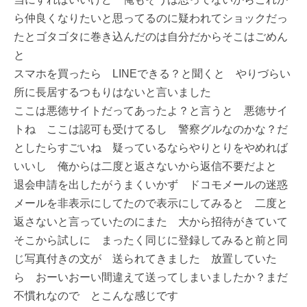
ら仲良くなりたいと思ってるのに疑われてショックだっ
たとゴタゴタに巻き込んだのは自分だからそこはごめん
と
スマホを買ったら LINEできる？と聞くと やりづらい
所に長居するつもりはないと言いました
ここは悪徳サイトだってあったよ？と言うと 悪徳サイ
トね ここは認可も受けてるし 警察グルなのかな？だ
としたらすごいね 疑っているならやりとりをやめれば
いいし 俺からは二度と返さないから返信不要だよと
退会申請を出したがうまくいかず ドコモメールの迷惑
メールを非表示にしてたので表示にしてみると 二度と
返さないと言っていたのにまた 大から招待がきていて
そこから試しに まったく同じに登録してみると前と同
じ写真付きの文が 送られてきました 放置していた
ら おーいおーい間違えて送ってしまいましたか？まだ
不慣れなので とこんな感じです