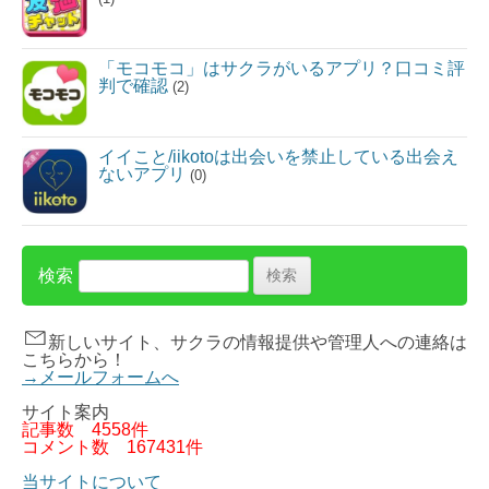
「モコモコ」はサクラがいるアプリ？口コミ評
判で確認
(2)
イイこと/iikotoは出会いを禁止している出会え
ないアプリ
(0)
検索
新しいサイト、サクラの情報提供や管理人への連絡は
こちらから！
→メールフォームへ
サイト案内
記事数
4558件
コメント数
167431件
当サイトについて