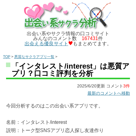
出会い系やサクラ情報の口コミサイト
みんなのコメント数
167431
件
出会える優良サイト
もまとめてます。
TOP
>
悪質なサクラアプリ一覧
>
「インタレスト/interest」は悪質ア
プリ？口コミ評判を分析
2025/6/20更新 コメント
3件
最新のコメントへ移動
今回分析するのはこの出会い系アプリです。
名前：インタレスト/interest
説明：トーク型SNSアプリ恋人探し友達作り