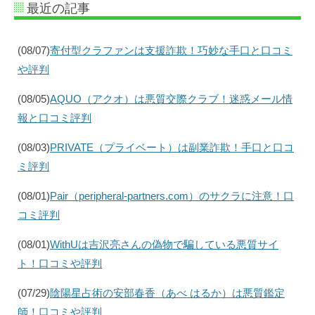
最近の記事
(08/07)
寄付型クラファンは支援詐欺！巧妙な手口と口コミ
や評判
(08/05)
AQUO（アクオ）は悪質交際クラブ！迷惑メール情
報と口コミ評判
(08/03)
PRIVATE（プライベート）は副業詐欺！手口と口コ
ミ評判
(08/01)
Pair（peripheral-partners.com）のサクラに注意！口
コミ評判
(08/01)
WithUは吉沢亮さんの偽物で騙している悪質サイ
ト！口コミや評判
(07/29)
陰陽星占術の安部春香（あべ はるか）は悪質鑑定
師！口コミや評判