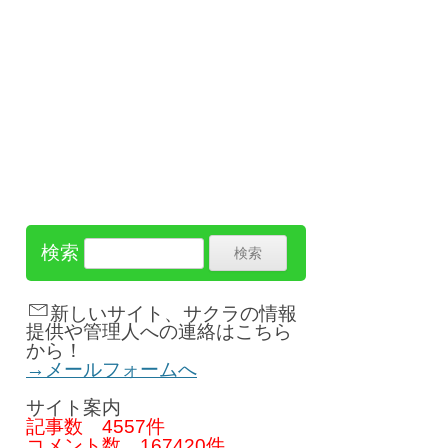
検索
新しいサイト、サクラの情報
提供や管理人への連絡はこちら
から！
→メールフォームへ
サイト案内
記事数
4557件
コメント数
167420件