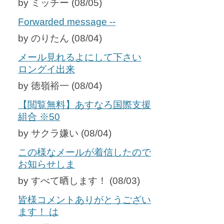
by ミッチー (08/05)
Forwarded message --
by のりたん (08/04)
メール見れるよにして下さい
ロングイ出来
by 徳嶺裕一 (08/04)
【閲覧無料】あすなろ国際支援
組合 ※50
by サクラ嫌い (08/04)
この様なメールが着信したので
お知らせしま
by すべて晒します！ (08/03)
皆様コメントありがとうござい
ます！ は