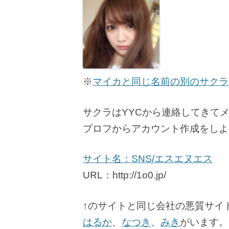
※
マイカと同じ名前の別のサクラ
サクラはYYCから連絡してきて
プロフからアカウント作成をしよ
サイト名：SNS/エスエヌエス
URL：http://1o0.jp/
↑のサイトと同じ会社の悪質サイ
はるか
、
なつき
、
みき
がいます。