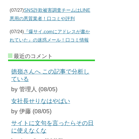
(07/27)
SNS詐欺被害調査チームはLINE
悪用の悪質業者！口コミや評判
(07/24)
『爆サイ.comにアドレスが書か
れていた』の迷惑メール！口コミ情報
最近のコメント
徳嶺さんへ この記事で分析し
ている
by 管理人 (08/05)
女社長せりなはやばい
by 伊藤 (08/05)
サイトに文句を言ったらその日
に使えなくな