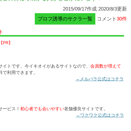
2015/09/17作成 2020/8/3更新
プロフ誘導のサクラ一覧
コメント
30件
ト
【PR】
サイトです。今イキオイがあるサイトなので、
会員数が増えて
料で利用できます。
→メルパラ公式はコチラ
サービス！
初心者でも会いやすい
老舗優良サイトです。
→ワクワク公式はコチラ