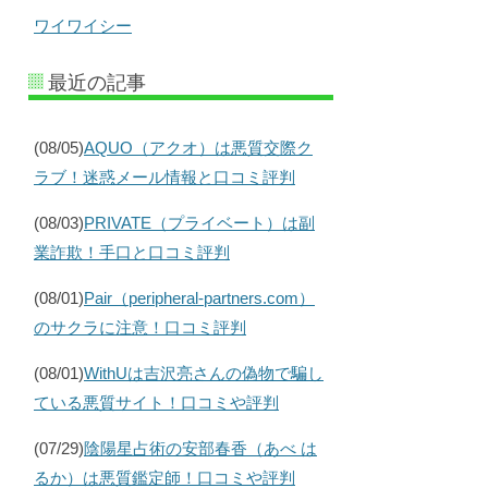
ワイワイシー
最近の記事
(08/05)
AQUO（アクオ）は悪質交際ク
ラブ！迷惑メール情報と口コミ評判
(08/03)
PRIVATE（プライベート）は副
業詐欺！手口と口コミ評判
(08/01)
Pair（peripheral-partners.com）
のサクラに注意！口コミ評判
(08/01)
WithUは吉沢亮さんの偽物で騙し
ている悪質サイト！口コミや評判
(07/29)
陰陽星占術の安部春香（あべ は
るか）は悪質鑑定師！口コミや評判