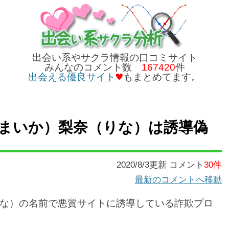
出会い系やサクラ情報の口コミサイト
みんなのコメント数
167420
件
出会える優良サイト
もまとめてます。
舞香（まいか）梨奈（りな）は誘導偽
2020/8/3更新 コメント
30件
最新のコメントへ移動
な）の名前で悪質サイトに誘導している詐欺プロ