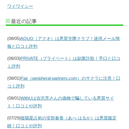
ワイワイシー
最近の記事
(08/05)
AQUO（アクオ）は悪質交際クラブ！迷惑メール情
報と口コミ評判
(08/03)
PRIVATE（プライベート）は副業詐欺！手口と口コ
ミ評判
(08/01)
Pair（peripheral-partners.com）のサクラに注意！口
コミ評判
(08/01)
WithUは吉沢亮さんの偽物で騙している悪質サイ
ト！口コミや評判
(07/29)
陰陽星占術の安部春香（あべ はるか）は悪質鑑定
師！口コミや評判