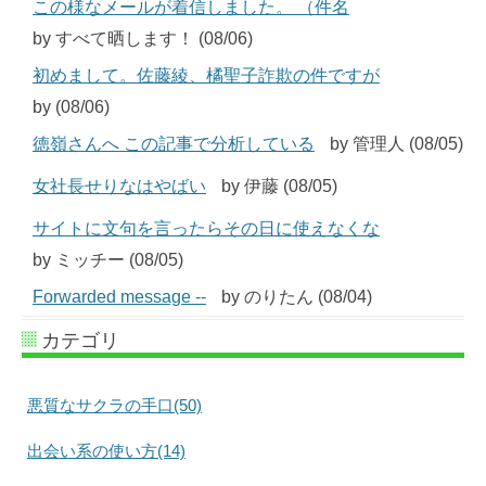
この様なメールが着信しました。 （件名
by すべて晒します！ (08/06)
初めまして。佐藤綾、橘聖子詐欺の件ですが
by (08/06)
徳嶺さんへ この記事で分析している
by 管理人 (08/05)
女社長せりなはやばい
by 伊藤 (08/05)
サイトに文句を言ったらその日に使えなくな
by ミッチー (08/05)
Forwarded message --
by のりたん (08/04)
カテゴリ
悪質なサクラの手口(50)
出会い系の使い方(14)