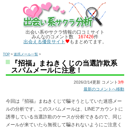
出会い系やサクラ情報の口コミサイト
みんなのコメント数
167426
件
出会える優良サイト
もまとめてます。
TOP
>
迷惑メール一覧
>
『招福』まねきくじの当選詐欺系
スパムメールに注意！
2026/2/14更新 コメント
3件
最新のコメントへ移動
今回は『招福』まねきくじで騙そうとしていた迷惑メー
ルの分析です。このスパムメールは、LINEアカウントに
誘導している当選詐欺のケースが分析できるので、同じ
メールが来ていたら無視して騙されないようにご注意く