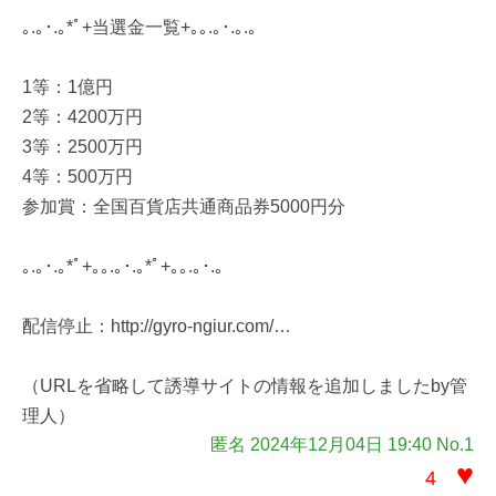
｡.｡･.｡*ﾟ+当選金一覧+｡｡.｡･.｡.｡
1等：1億円
2等：4200万円
3等：2500万円
4等：500万円
参加賞：全国百貨店共通商品券5000円分
｡.｡･.｡*ﾟ+｡｡.｡･.｡*ﾟ+｡｡.｡･.｡
配信停止：http://gyro-ngiur.com/…
（URLを省略して誘導サイトの情報を追加しましたby管
理人）
匿名 2024年12月04日 19:40 No.1
♥
4