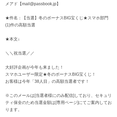
メアド【mail@passbook.jp】
★件名：【当選】冬のボーナスBIG宝くじ★スマホ部門
(1)件の高額当選
★本文↓
＼＼祝当選／／
大好評企画が今年も来ました！
スマホユーザー限定★冬のボーナスBIG宝くじ！
お客様は今年「38人目」の高額当選者です！
※このメールは[当選者様にのみ配信]しており、セキュリ
ティ保全のため当選金額は[専用ページ]にてご案内してお
ります。