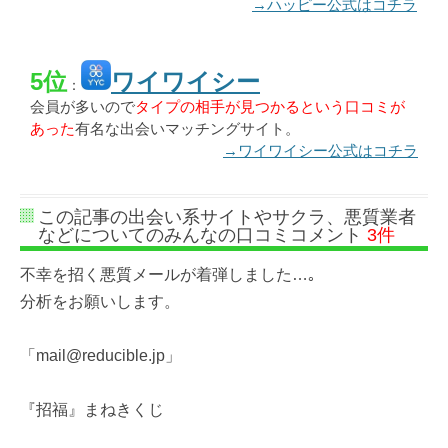
→ハッピー公式はコチラ
5位
ワイワイシー
：
会員が多いので
タイプの相手が見つかるという口コミが
あった
有名な出会いマッチングサイト。
→ワイワイシー公式はコチラ
この記事の出会い系サイトやサクラ、悪質業者
などについてのみんなの口コミコメント
3件
不幸を招く悪質メールが着弾しました…｡
分析をお願いします。
「mail@reducible.jp」
『招福』まねきくじ