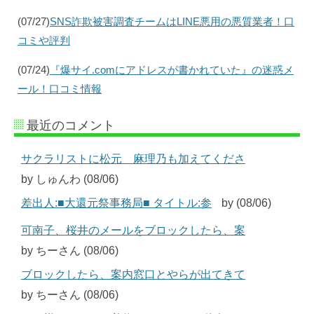
(07/27)
SNS詐欺被害調査チームはLINE悪用の悪質業者！口
コミや評判
(07/24)
『爆サイ.comにアドレスが書かれていた』の迷惑メ
ール！口コミ情報
最近のコメント
サクラリストに松元 麻理乃も加えてくださ
by しゅんわ (08/06)
差出人:■大還元祭事務局■ タイトル:参
by (08/06)
可南子、桜井のメールをブロックしたら、案
by ちーさん (08/06)
ブロックしたら、案内窓口とやらが出てきて
by ちーさん (08/06)