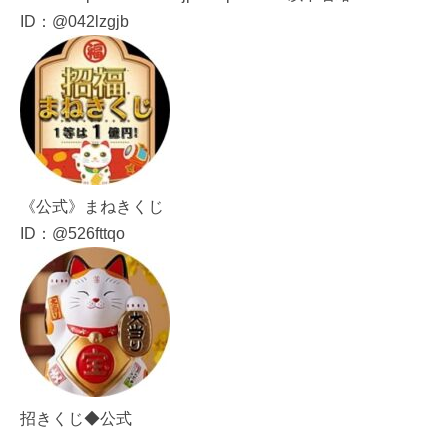
ID：@042lzgjb
《公式》まねきくじ
ID：@526fttqo
招きくじ◆公式