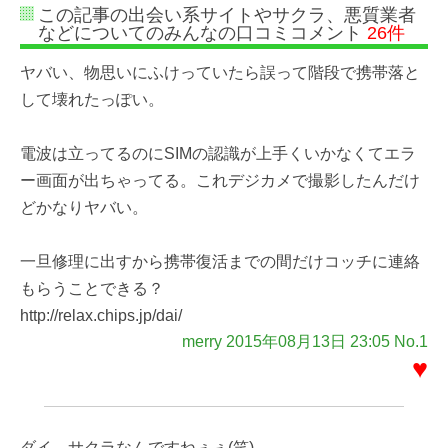
この記事の出会い系サイトやサクラ、悪質業者
などについてのみんなの口コミコメント
26件
ヤバい、物思いにふけっていたら誤って階段で携帯落と
して壊れたっぽい。
電波は立ってるのにSIMの認識が上手くいかなくてエラ
ー画面が出ちゃってる。これデジカメで撮影したんだけ
どかなりヤバい。
一旦修理に出すから携帯復活までの間だけコッチに連絡
もらうことできる？
http://relax.chips.jp/dai/
merry 2015年08月13日 23:05 No.1
♥
ダイ…サクラなんですねぇぇ(笑)