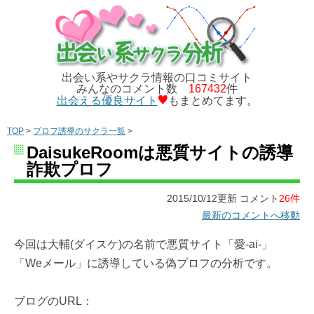
出会い系やサクラ情報の口コミサイト
みんなのコメント数
167432
件
出会える優良サイト
もまとめてます。
TOP
>
プロフ誘導のサクラ一覧
>
DaisukeRoomは悪質サイトの誘導
詐欺プロフ
2015/10/12更新 コメント
26件
最新のコメントへ移動
今回は大輔(ダイスケ)の名前で悪質サイト「愛-ai-」
「Weメール」に誘導している偽プロフの分析です。
ブログのURL：