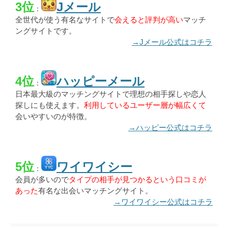
3位
Jメール
：
全世代が使う有名なサイトで
会えると評判が高い
マッチ
ングサイトです。
→Jメール公式はコチラ
4位
ハッピーメール
：
日本最大級のマッチングサイトで理想の相手探しや恋人
探しにも使えます。
利用しているユーザー層が幅広くて
会いやすいのが特徴。
→ハッピー公式はコチラ
5位
ワイワイシー
：
会員が多いので
タイプの相手が見つかるという口コミが
あった
有名な出会いマッチングサイト。
→ワイワイシー公式はコチラ