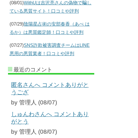
(08/01)
WithUは吉沢亮さんの偽物で騙し
ている悪質サイト！口コミや評判
(07/29)
陰陽星占術の安部春香（あべ は
るか）は悪質鑑定師！口コミや評判
(07/27)
SNS詐欺被害調査チームはLINE
悪用の悪質業者！口コミや評判
最近のコメント
匿名さんへ コメントありがと
うござ
by 管理人 (08/07)
しゅんわさんへ コメントあり
がとう
by 管理人 (08/07)