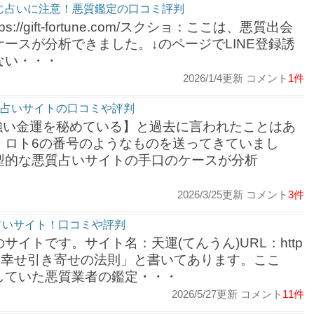
くじ占いに注意！悪質鑑定の口コミ評判
s://gift-fortune.com/スクショ：ここは、悪質出会
ースが分析できました。↓のページでLINE登録誘
ない・・・
2026/1/4更新 コメント
1件
質占いサイトの口コミや評判
強い金運を秘めている】と過去に言われたことはあ
、ロト6の番号のようなものを送ってきていまし
型的な悪質占いサイトの手口のケースが分析
2026/3/25更新 コメント
3件
占いサイト！口コミや評判
イトです。サイト名：天運(てんうん)URL：http
ショ：※「幸せ引き寄せの法則」と書いてあります。ここ
していた悪質業者の鑑定・・・
2026/5/27更新 コメント
11件