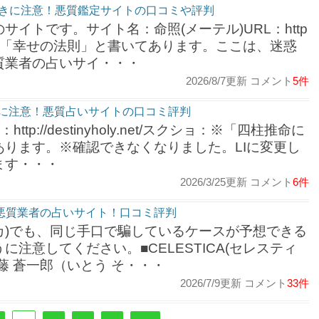
ずきに注意！悪質鑑定サイトの口コミや評判
イトです。サイト名：命照(メーテル)URL：http
スクショ：※「幸せの法則」と書いてあります。ここは、迷惑
質業者の占いサイ・・・
2026/8/7更新 コメント
5件
聖子に注意！悪質占いサイトの口コミ評判
http://destinyholy.net/スクショ：※「四柱推命に
ります。※確認できなくなりました。LIに変更し
ます・・・
2026/3/25更新 コメント
6件
)は悪質業者の占いサイト！口コミ評判
ティカ)でも、同じ手口で騙しているケースが予想できる
注意してください。■CELESTICA(セレスティ
藤 蒼一郎（いとう そ・・・
2026/7/9更新 コメント
33件