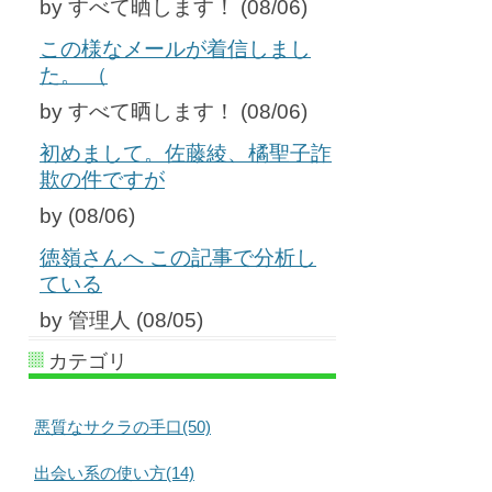
by すべて晒します！ (08/06)
この様なメールが着信しまし
た。 （
by すべて晒します！ (08/06)
初めまして。佐藤綾、橘聖子詐
欺の件ですが
by (08/06)
徳嶺さんへ この記事で分析し
ている
by 管理人 (08/05)
カテゴリ
悪質なサクラの手口(50)
出会い系の使い方(14)