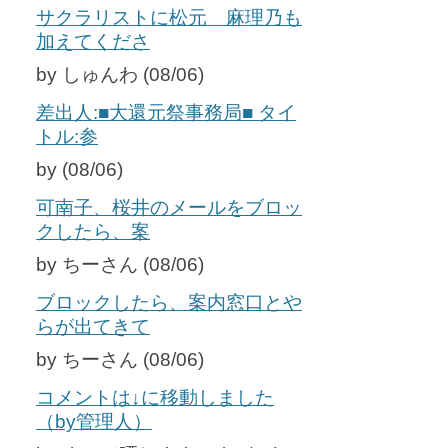
サクラリストに松元 麻理乃も
加えてくださ
by しゅんわ (08/06)
差出人:■大還元祭事務局■ タイ
トル:参
by (08/06)
可南子、桜井のメールをブロッ
クしたら、案
by ちーさん (08/06)
ブロックしたら、案内窓口とや
らが出てきて
by ちーさん (08/06)
コメントは↓に移動しました
（by管理人）