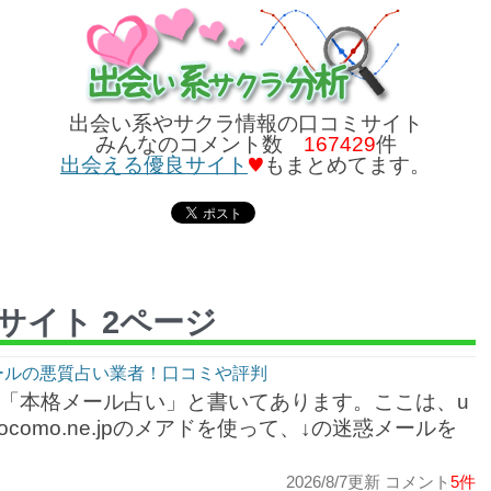
出会い系やサクラ情報の口コミサイト
みんなのコメント数
167429
件
出会える優良サイト
もまとめてます。
サイト 2ページ
メールの悪質占い業者！口コミや評判
クショ：※「本格メール占い」と書いてあります。ここは、u
ypn@docomo.ne.jpのメアドを使って、↓の迷惑メールを
・
2026/8/7更新 コメント
5件