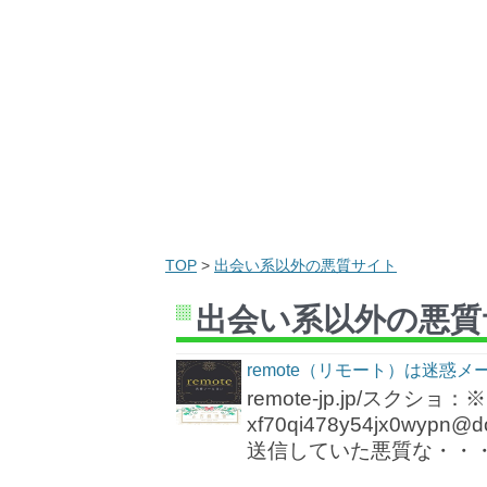
TOP
>
出会い系以外の悪質サイト
出会い系以外の悪質
remote（リモート）は迷惑
remote-jp.jp/ス
xf70qi478y54jx0w
送信していた悪質な・・