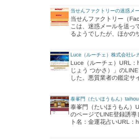
当せんファクトリーの迷惑メ
当せんファクトリー（Factory）
こは、迷惑メールを送っ
るようでしたが、ほかの
Luce（ルーチェ）株式会社
Luce（ルーチェ）URL：ht
じょう つかさ）」のLI
した。悪質業者の鑑定サ
泰峯門（たいほうもん）taihou
泰峯門（たいほうもん）URL：h
のページでLINE登録誘
ト名：金運花占いURL：ht