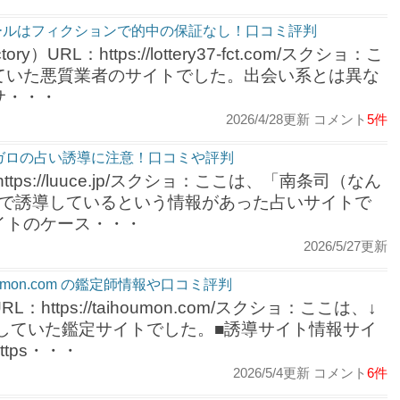
ールはフィクションで的中の保証なし！口コミ評判
URL：https://lottery37-fct.com/スクショ：こ
ていた悪質業者のサイトでした。出会い系とは異な
サ・・・
2026/4/28更新 コメント
5件
レガロの占い誘導に注意！口コミや評判
tps://luuce.jp/スクショ：ここは、「南条司（なん
NEで誘導しているという情報があった占いサイトで
イトのケース・・・
2026/5/27更新
mon.com の鑑定師情報や口コミ評判
ttps://taihoumon.com/スクショ：ここは、↓
導していた鑑定サイトでした。■誘導サイト情報サイ
tps・・・
2026/5/4更新 コメント
6件