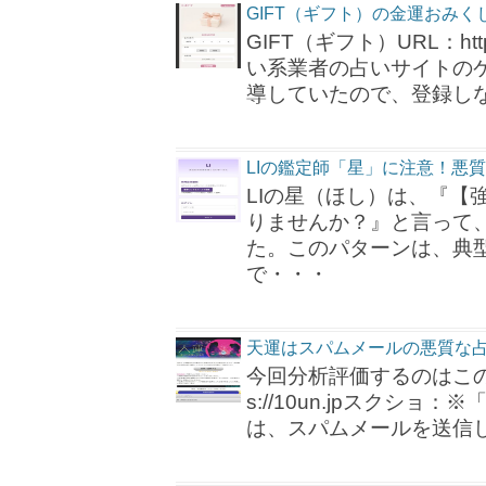
GIFT（ギフト）の金運おみ
GIFT（ギフト）URL：http
い系業者の占いサイトのケ
導していたので、登録し
LIの鑑定師「星」に注意！悪
LIの星（ほし）は、『【
りませんか？』と言って
た。このパターンは、典
で・・・
天運はスパムメールの悪質な
今回分析評価するのはこのサ
s://10un.jpスク
は、スパムメールを送信