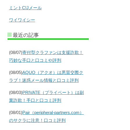
ミントC!Jメール
ワイワイシー
最近の記事
(08/07)
寄付型クラファンは支援詐欺！
巧妙な手口と口コミや評判
(08/05)
AQUO（アクオ）は悪質交際ク
ラブ！迷惑メール情報と口コミ評判
(08/03)
PRIVATE（プライベート）は副
業詐欺！手口と口コミ評判
(08/01)
Pair（peripheral-partners.com）
のサクラに注意！口コミ評判