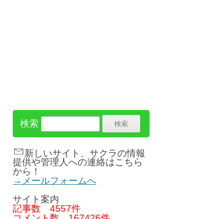
検索
新しいサイト、サクラの情報
提供や管理人への連絡はこちら
から！
→メールフォームへ
サイト案内
記事数
4557件
コメント数
167426件