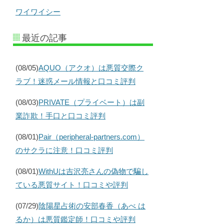
ワイワイシー
最近の記事
(08/05)
AQUO（アクオ）は悪質交際ク
ラブ！迷惑メール情報と口コミ評判
(08/03)
PRIVATE（プライベート）は副
業詐欺！手口と口コミ評判
(08/01)
Pair（peripheral-partners.com）
のサクラに注意！口コミ評判
(08/01)
WithUは吉沢亮さんの偽物で騙し
ている悪質サイト！口コミや評判
(07/29)
陰陽星占術の安部春香（あべ は
るか）は悪質鑑定師！口コミや評判