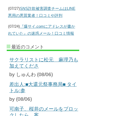
(07/27)
SNS詐欺被害調査チームはLINE
悪用の悪質業者！口コミや評判
(07/24)
『爆サイ.comにアドレスが書か
れていた』の迷惑メール！口コミ情報
最近のコメント
サクラリストに松元 麻理乃も
加えてくださ
by しゅんわ (08/06)
差出人:■大還元祭事務局■ タイ
トル:参
by (08/06)
可南子、桜井のメールをブロッ
クしたら、案