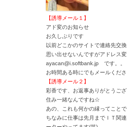
【誘導メール１】
アド変のお知らせ
お久しぶりです
以前どこかのサイトで連絡先交換
思い出せないんですがアドレス変わ
ayacan@i.softbank.jp です。。
お時間ある時にでもメールくださ
【誘導メール２】
彩香です、お返事ありがとうござ
住み一緒なんですね☆
あの、これも何かの縁ってことで
ちなみに仕事は先月までＩＴ関連
ーターやってます(笑)