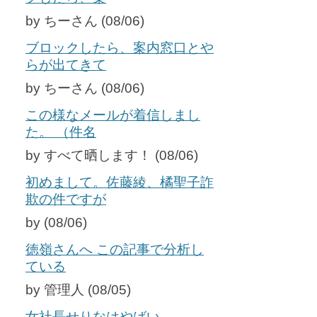
by ちーさん (08/06)
ブロックしたら、案内窓口とや
らが出てきて
by ちーさん (08/06)
この様なメールが着信しまし
た。 （件名
by すべて晒します！ (08/06)
初めまして。佐藤綾、橘聖子詐
欺の件ですが
by (08/06)
徳嶺さんへ この記事で分析し
ている
by 管理人 (08/05)
女社長せりなはやばい