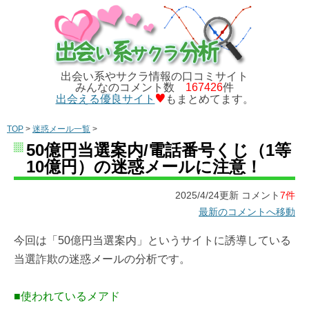
出会い系やサクラ情報の口コミサイト
みんなのコメント数
167426
件
出会える優良サイト
もまとめてます。
TOP
>
迷惑メール一覧
>
50億円当選案内/電話番号くじ（1等
10億円）の迷惑メールに注意！
2025/4/24更新 コメント
7件
最新のコメントへ移動
今回は「50億円当選案内」というサイトに誘導している
当選詐欺の迷惑メールの分析です。
■使われているメアド