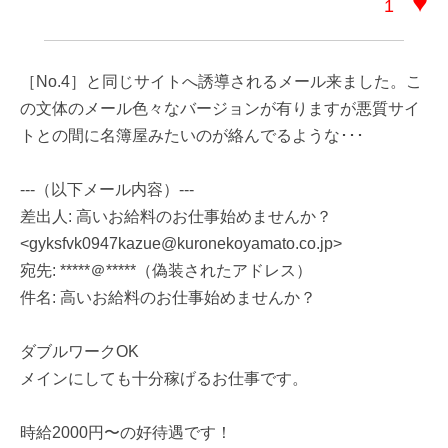
♥
1
［No.4］と同じサイトへ誘導されるメール来ました。こ
の文体のメール色々なバージョンが有りますが悪質サイ
トとの間に名簿屋みたいのが絡んでるような･･･
---（以下メール内容）---
差出人: 高いお給料のお仕事始めませんか？
<gyksfvk0947kazue@kuronekoyamato.co.jp>
宛先: *****＠*****（偽装されたアドレス）
件名: 高いお給料のお仕事始めませんか？
ダブルワークOK
メインにしても十分稼げるお仕事です。
時給2000円〜の好待遇です！