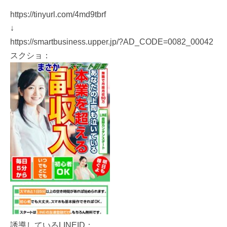
https://tinyurl.com/4md9tbrf
↓
https://smartbusiness.upper.jp/?AD_CODE=0082_00042
スクショ：
誘導しているLINEID：