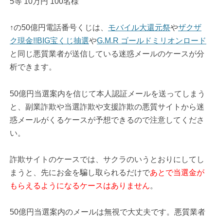
5等 10万円 100名様
↑の50億円電話番号くじは、
モバイル大還元祭
や
ザクザ
ク現金!!BIG宝くじ抽選
や
G.M.R ゴールドミリオンロード
と同じ悪質業者が送信している迷惑メールのケースが分
析できます。
50億円当選案内を信じて本人認証メールを送ってしまう
と、副業詐欺や当選詐欺や支援詐欺の悪質サイトから迷
惑メールがくるケースが予想できるので注意してくださ
い。
詐欺サイトのケースでは、サクラのいうとおりにしてし
まうと、先にお金を騙し取られるだけで
あとで当選金が
もらえるようになるケースはありません
。
50億円当選案内のメールは無視で大丈夫です。悪質業者