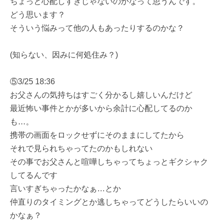
ちょっと心配しすぎじゃないのかなって思うんです。
どう思います？
そういう悩みって他の人もあったりするのかな？
(知らない、因みに何処住み？)
⑤3/25 18:36
お父さんの気持ちはすごく分かるし嬉しいんだけど
最近怖い事件とかが多いから余計に心配してるのか
も…。
携帯の画面をロックせずにそのままにしてたから
それで見られちゃってたのかもしれない
その事でお父さんと喧嘩しちゃってちょっとギクシャク
してるんです
言いすぎちゃったかなぁ…とか
仲直りのタイミングとか逃しちゃってどうしたらいいの
かなぁ？