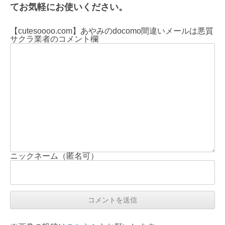
てお気軽にお使いください。
【cutesoooo.com】あやみのdocomo間違いメールは悪質
サクラ業者のコメント欄
ニックネーム（匿名可）