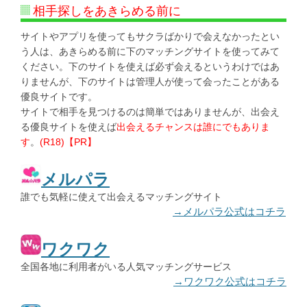
相手探しをあきらめる前に
サイトやアプリを使ってもサクラばかりで会えなかったとい
う人は、あきらめる前に下のマッチングサイトを使ってみて
ください。下のサイトを使えば必ず会えるというわけではあ
りませんが、下のサイトは管理人が使って会ったことがある
優良サイトです。
サイトで相手を見つけるのは簡単ではありませんが、出会え
る優良サイトを使えば
出会えるチャンスは誰にでもありま
す
。
(R18)【PR】
メルパラ
誰でも気軽に使えて出会えるマッチングサイト
→メルパラ公式はコチラ
ワクワク
全国各地に利用者がいる人気マッチングサービス
→ワクワク公式はコチラ