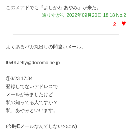
このメアドでも『よしかわ あやみ』が来た。
通りすがり 2022年09月20日 18:18 No.2
♥
2
よくあるバカ丸出しの間違いメール。
l0v0l.Jelly@docomo.ne.jp
①3/23 17:34
登録してないアドレスで
メールが来ましたけど
私の知ってる人ですか？
私、あやみといいます。
(今時Eメールなんてしないのにw)