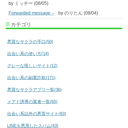
by ミッチー (08/05)
Forwarded message --
by のりたん (08/04)
カテゴリ
悪質なサクラの手口(50)
出会い系の使い方(14)
グレーな怪しいサイト(12)
出会い系の副業詐欺(171)
悪質なサクラアプリ一覧(36)
メアド誘導の業者一覧(65)
出会い系以外の悪質サイト(83)
LINEを悪用したスパム(43)