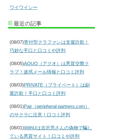
ワイワイシー
最近の記事
(08/07)
寄付型クラファンは支援詐欺！
巧妙な手口と口コミや評判
(08/05)
AQUO（アクオ）は悪質交際ク
ラブ！迷惑メール情報と口コミ評判
(08/03)
PRIVATE（プライベート）は副
業詐欺！手口と口コミ評判
(08/01)
Pair（peripheral-partners.com）
のサクラに注意！口コミ評判
(08/01)
WithUは吉沢亮さんの偽物で騙し
ている悪質サイト！口コミや評判