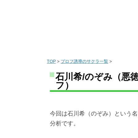
TOP
>
プロフ誘導のサクラ一覧
>
石川希/のぞみ（悪徳c
フ）
今回は石川希（のぞみ）という名前で
分析です。