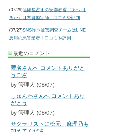
(07/29)
陰陽星占術の安部春香（あべ は
るか）は悪質鑑定師！口コミや評判
(07/27)
SNS詐欺被害調査チームはLINE
悪用の悪質業者！口コミや評判
最近のコメント
匿名さんへ コメントありがと
うござ
by 管理人 (08/07)
しゅんわさんへ コメントあり
がとう
by 管理人 (08/07)
サクラリストに松元 麻理乃も
加えてくださ