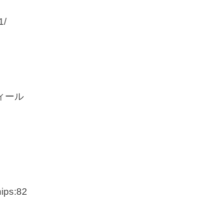
1/
ィール
ps:82