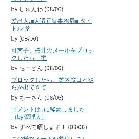
by しゅんわ (08/06)
差出人:■大還元祭事務局■ タイ
トル:参
by (08/06)
可南子、桜井のメールをブロッ
クしたら、案
by ちーさん (08/06)
ブロックしたら、案内窓口とや
らが出てきて
by ちーさん (08/06)
コメントは↓に移動しました
（by管理人）
by すべて晒します！ (08/06)
この様なメールが着信しまし