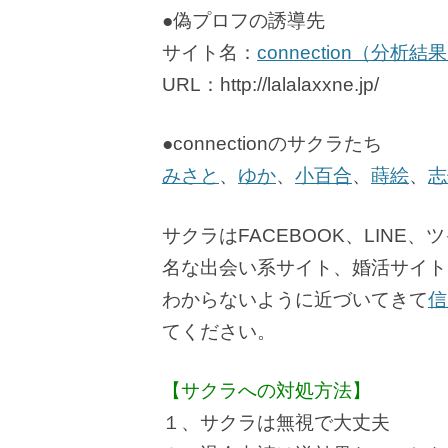
●偽プロフの誘導先
サイト名：
connection（分析
URL：http://lalalaxxne.jp/
●connectionのサクラたち
みさと
、
ゆか
、
小百合
、
蒔絵
、
志
サクラはFACEBOOK、LINE
名な出会い系サイト、婚活サイト
わからないように近づいてきて
信
てください。
【サクラへの対処方法】
１、サクラは無視で大丈夫