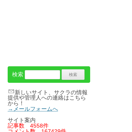
検索
新しいサイト、サクラの情報
提供や管理人への連絡はこちら
から！
→メールフォームへ
サイト案内
記事数
4558件
コメント数
167429件