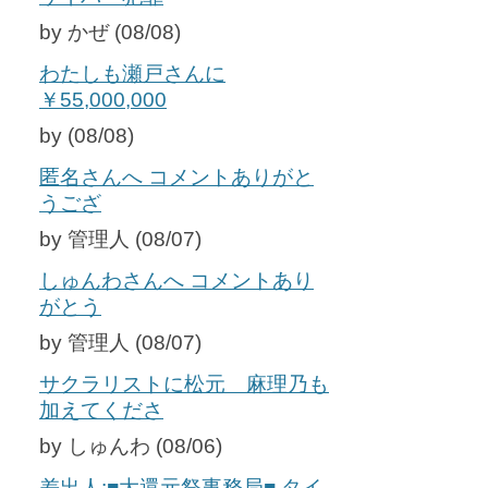
by かぜ (08/08)
わたしも瀬戸さんに
￥55,000,000
by (08/08)
匿名さんへ コメントありがと
うござ
by 管理人 (08/07)
しゅんわさんへ コメントあり
がとう
by 管理人 (08/07)
サクラリストに松元 麻理乃も
加えてくださ
by しゅんわ (08/06)
差出人:■大還元祭事務局■ タイ