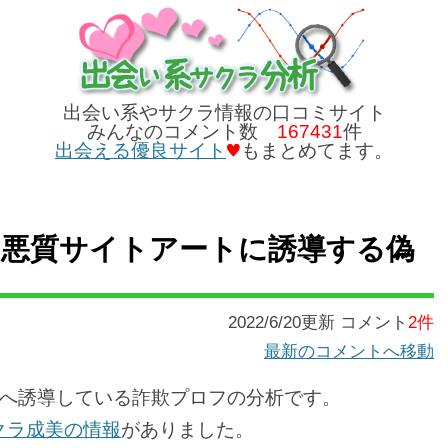
出会い系やサクラ情報の口コミサイト
みんなのコメント数
167431
件
出会える優良サイト
もまとめてます。
なるみ（悪質サイトアートに誘導する偽
2022/6/20更新 コメント
2件
最新のコメントへ移動
へ誘導している詐欺プロフの分析です。
クラ成美の情報
がありました。