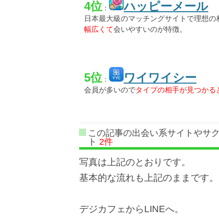
4位
ハッピーメール
：
日本最大級のマッチングサイトで理想の
幅広くて
会いやすいのが特徴。
5位
ワイワイシー
：
会員が多いので
タイプの相手が見つかる
この記事の出会い系サイトやサ
ト
2件
写真は上記のとおりです。
基本的な流れも上記のままです。
デジカフェからLINEへ。