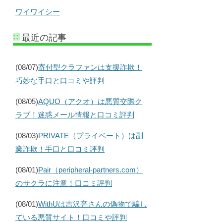
ワイワイシー
最近の記事
(08/07)
寄付型クラファンは支援詐欺！
巧妙な手口と口コミや評判
(08/05)
AQUO（アクオ）は悪質交際ク
ラブ！迷惑メール情報と口コミ評判
(08/03)
PRIVATE（プライベート）は副
業詐欺！手口と口コミ評判
(08/01)
Pair（peripheral-partners.com）
のサクラに注意！口コミ評判
(08/01)
WithUは吉沢亮さんの偽物で騙し
ている悪質サイト！口コミや評判