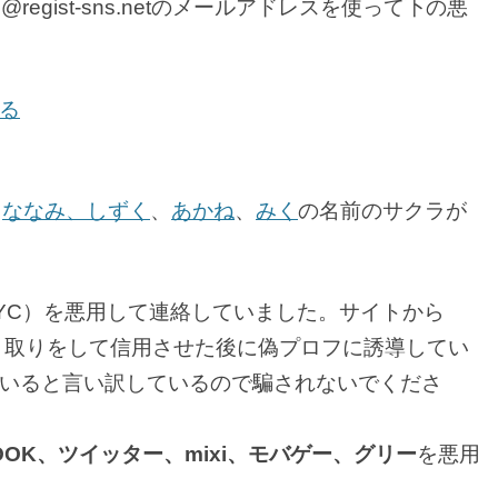
regist-sns.netのメールアドレスを使って下の悪
る
、
ななみ、しずく
、
あかね
、
みく
の名前のサクラが
YC）を悪用して連絡していました。サイトから
やり取りをして信用させた後に偽プロフに誘導してい
いると言い訳しているので騙されないでくださ
BOOK、ツイッター、mixi、モバゲー、グリー
を悪用