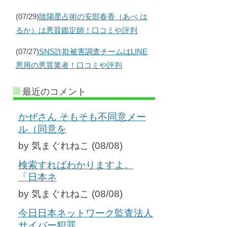
(07/29)
陰陽星占術の安部春香（あべ は
るか）は悪質鑑定師！口コミや評判
(07/27)
SNS詐欺被害調査チームはLINE
悪用の悪質業者！口コミや評判
最近のコメント
かぜさん そもそも不同意メー
ル（同意を
by 気まぐれねこ (08/08)
検索すればわかりますよ。
「日本ネ
by 気まぐれねこ (08/08)
今日日本ネットワーク監査法人
サイバー犯罪