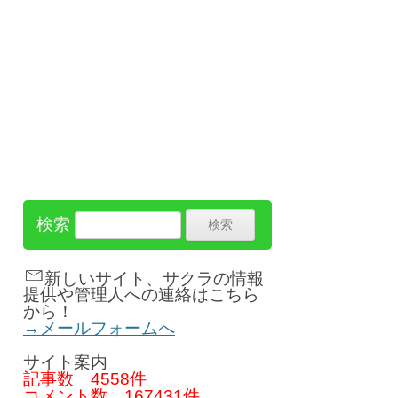
検索
新しいサイト、サクラの情報
提供や管理人への連絡はこちら
から！
→メールフォームへ
サイト案内
記事数
4558件
コメント数
167431件