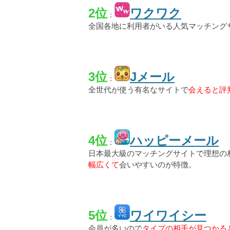
2位
ワクワク
：
全国各地に利用者がいる人気マッチング
3位
Jメール
：
全世代が使う有名なサイトで
会えると評
4位
ハッピーメール
：
日本最大級のマッチングサイトで理想の
幅広くて
会いやすいのが特徴。
5位
ワイワイシー
：
会員が多いので
タイプの相手が見つかる