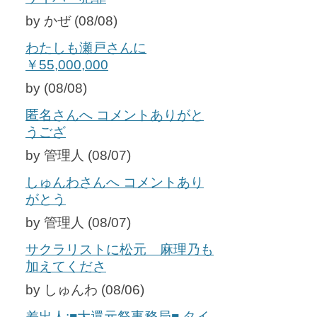
by かぜ (08/08)
わたしも瀬戸さんに
￥55,000,000
by (08/08)
匿名さんへ コメントありがと
うござ
by 管理人 (08/07)
しゅんわさんへ コメントあり
がとう
by 管理人 (08/07)
サクラリストに松元 麻理乃も
加えてくださ
by しゅんわ (08/06)
差出人:■大還元祭事務局■ タイ