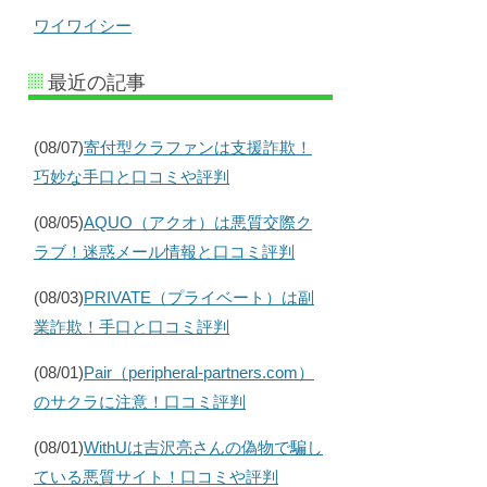
ワイワイシー
最近の記事
(08/07)
寄付型クラファンは支援詐欺！
巧妙な手口と口コミや評判
(08/05)
AQUO（アクオ）は悪質交際ク
ラブ！迷惑メール情報と口コミ評判
(08/03)
PRIVATE（プライベート）は副
業詐欺！手口と口コミ評判
(08/01)
Pair（peripheral-partners.com）
のサクラに注意！口コミ評判
(08/01)
WithUは吉沢亮さんの偽物で騙し
ている悪質サイト！口コミや評判