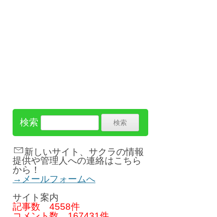
検索
新しいサイト、サクラの情報
提供や管理人への連絡はこちら
から！
→メールフォームへ
サイト案内
記事数
4558件
コメント数
167431件