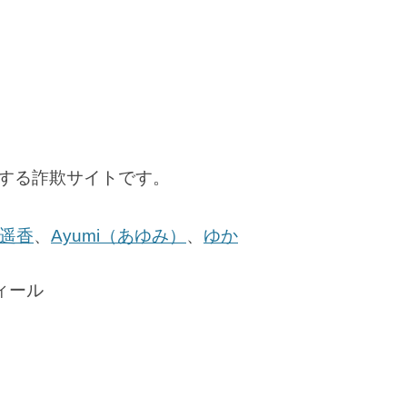
トに誘導する詐欺サイトです。
遥香
、
Ayumi（あゆみ）
、
ゆか
ィール