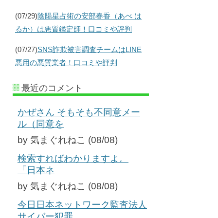
(07/29)
陰陽星占術の安部春香（あべ は
るか）は悪質鑑定師！口コミや評判
(07/27)
SNS詐欺被害調査チームはLINE
悪用の悪質業者！口コミや評判
最近のコメント
かぜさん そもそも不同意メー
ル（同意を
by 気まぐれねこ (08/08)
検索すればわかりますよ。
「日本ネ
by 気まぐれねこ (08/08)
今日日本ネットワーク監査法人
サイバー犯罪