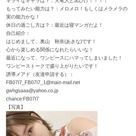
キライなキャラは？：天竜人と黒ひげ！！！！
もってみたい能力は？：メロメロ！もしくはメラメラの
実の能力かな！
休日の過ごし方は？：最近は寝マンガだよ！
自己紹介：
はじめまして、奥山 秋奈(あきな)です！
心から楽しめる関係になれたらいいな！
最近になって、ワンピースにハマってしまいました！
ワンピーストークで盛り上がりたいです！
誘導メアド（友達申請する）：
FB07I7_FB07I7_1@main-mail.net
gwhgsaaa@yahoo.co.jp
chance:FB07I7
【写真】