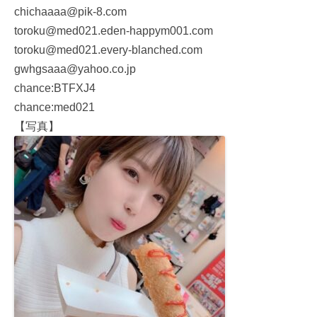
chichaaaa@pik-8.com
toroku@med021.eden-happym001.com
toroku@med021.every-blanched.com
gwhgsaaa@yahoo.co.jp
chance:BTFXJ4
chance:med021
【写真】