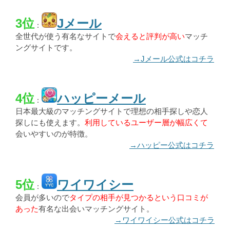
3位
Jメール
：
全世代が使う有名なサイトで
会えると評判が高い
マッチ
ングサイトです。
→Jメール公式はコチラ
4位
ハッピーメール
：
日本最大級のマッチングサイトで理想の相手探しや恋人
探しにも使えます。
利用しているユーザー層が幅広くて
会いやすいのが特徴。
→ハッピー公式はコチラ
5位
ワイワイシー
：
会員が多いので
タイプの相手が見つかるという口コミが
あった
有名な出会いマッチングサイト。
→ワイワイシー公式はコチラ