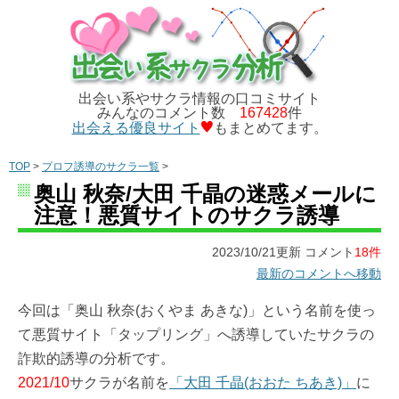
出会い系やサクラ情報の口コミサイト
みんなのコメント数
167428
件
出会える優良サイト
もまとめてます。
TOP
>
プロフ誘導のサクラ一覧
>
奥山 秋奈/大田 千晶の迷惑メールに
注意！悪質サイトのサクラ誘導
2023/10/21更新 コメント
18件
最新のコメントへ移動
今回は「奥山 秋奈(おくやま あきな)」という名前を使っ
て悪質サイト「タップリング」へ誘導していたサクラの
詐欺的誘導の分析です。
2021/10
サクラが名前を
「大田 千晶(おおた ちあき)」
に