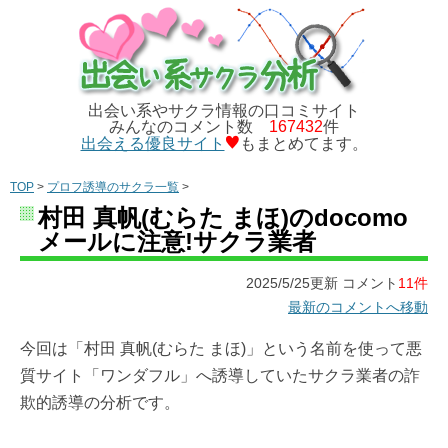
出会い系やサクラ情報の口コミサイト
みんなのコメント数
167432
件
出会える優良サイト
もまとめてます。
TOP
>
プロフ誘導のサクラ一覧
>
村田 真帆(むらた まほ)のdocomo
メールに注意!サクラ業者
2025/5/25更新 コメント
11件
最新のコメントへ移動
今回は「村田 真帆(むらた まほ)」という名前を使って悪
質サイト「ワンダフル」へ誘導していたサクラ業者の詐
欺的誘導の分析です。