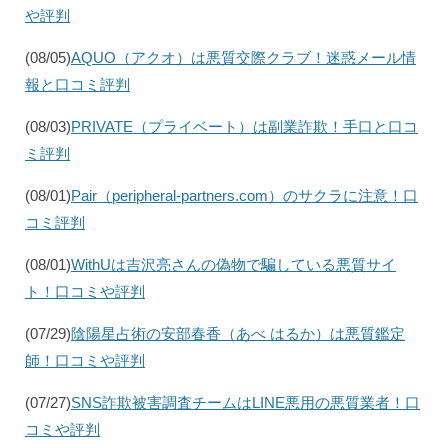
や評判
(08/05)
AQUO（アクオ）は悪質交際クラブ！迷惑メール情
報と口コミ評判
(08/03)
PRIVATE（プライベート）は副業詐欺！手口と口コ
ミ評判
(08/01)
Pair（peripheral-partners.com）のサクラに注意！口
コミ評判
(08/01)
WithUは吉沢亮さんの偽物で騙している悪質サイ
ト！口コミや評判
(07/29)
陰陽星占術の安部春香（あべ はるか）は悪質鑑定
師！口コミや評判
(07/27)
SNS詐欺被害調査チームはLINE悪用の悪質業者！口
コミや評判