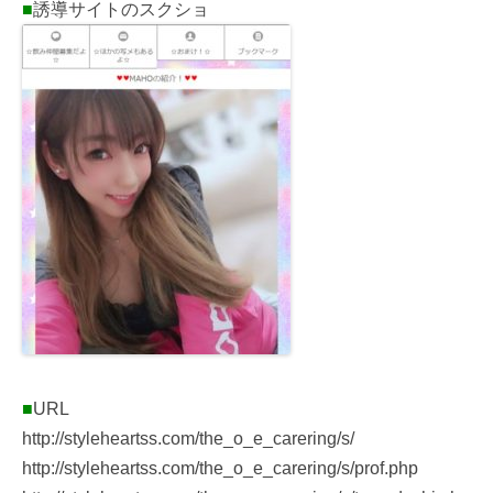
■
誘導サイトのスクショ
■
URL
http://styleheartss.com/the_o_e_carering/s/
http://styleheartss.com/the_o_e_carering/s/prof.php