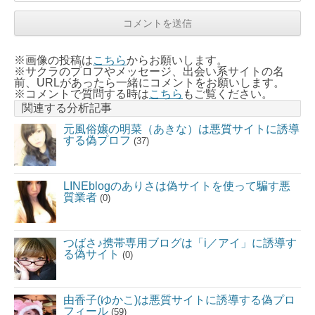
※画像の投稿は
こちら
からお願いします。
※サクラのプロフやメッセージ、出会い系サイトの名
前、URLがあったら一緒にコメントをお願いします。
※コメントで質問する時は
こちら
もご覧ください。
関連する分析記事
元風俗嬢の明菜（あきな）は悪質サイトに誘導
する偽プロフ
(37)
LINEblogのありさは偽サイトを使って騙す悪
質業者
(0)
つばさ♪携帯専用ブログは「i／アイ」に誘導す
る偽サイト
(0)
由香子(ゆかこ)は悪質サイトに誘導する偽プロ
フィール
(59)