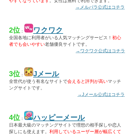
やすくなっています
。女性は無料で利用できます。
→メルパラ公式はコチラ
2位
ワクワク
：
全国各地に利用者がいる人気マッチングサービス！
初心
者でも会いやすい
老舗優良サイトです。
→ワクワク公式はコチラ
3位
Jメール
：
全世代が使う有名なサイトで
会えると評判が高い
マッチ
ングサイトです。
→Jメール公式はコチラ
4位
ハッピーメール
：
日本最大級のマッチングサイトで理想の相手探しや恋人
探しにも使えます。
利用しているユーザー層が幅広くて