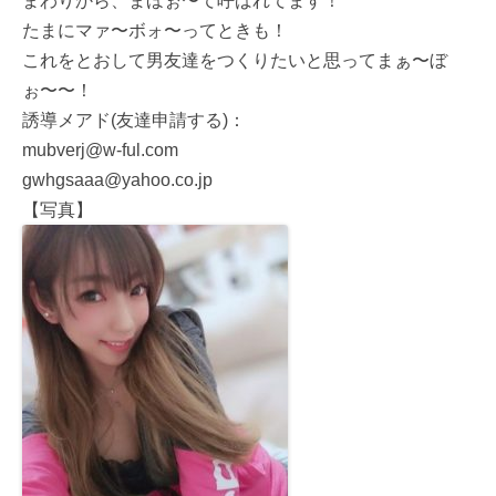
まわりから、まほぉ〜て呼ばれてます！
たまにマァ〜ボォ〜ってときも！
これをとおして男友達をつくりたいと思ってまぁ〜ぼ
ぉ〜〜！
誘導メアド(友達申請する)：
mubverj@w-ful.com
gwhgsaaa@yahoo.co.jp
【写真】