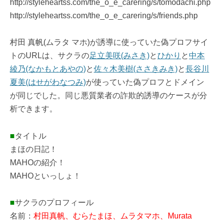
http://styleheartss.com/the_o_e_carering/s/tomodachi.php
http://styleheartss.com/the_o_e_carering/s/friends.php
村田 真帆(ムラタ マホ)が誘導に使っていた偽プロフサイ
トのURLは、サクラの
足立美咲(みさき)
と
ひかり
と
中本
綾乃(なかもとあやの)
と
佐々木美樹(ささきみき)
と
長谷川
夏美(はせがわなつみ)
が使っていた偽プロフとドメイン
が同じでした。同じ悪質業者の詐欺的誘導のケースが分
析できます。
■
タイトル
まほの日記！
MAHOの紹介！
MAHOといっしょ！
■
サクラのプロフィール
名前：
村田真帆、むらたまほ、ムラタマホ、Murata