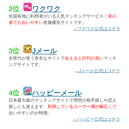
2位
ワクワク
：
全国各地に利用者がいる人気マッチングサービス！
初心
者でも会いやすい
老舗優良サイトです。
→ワクワク公式はコチラ
3位
Jメール
：
全世代が使う有名なサイトで
会えると評判が高い
マッチ
ングサイトです。
→Jメール公式はコチラ
4位
ハッピーメール
：
日本最大級のマッチングサイトで理想の相手探しや恋人
探しにも使えます。
利用しているユーザー層が幅広くて
会いやすいのが特徴。
→ハッピー公式はコチラ