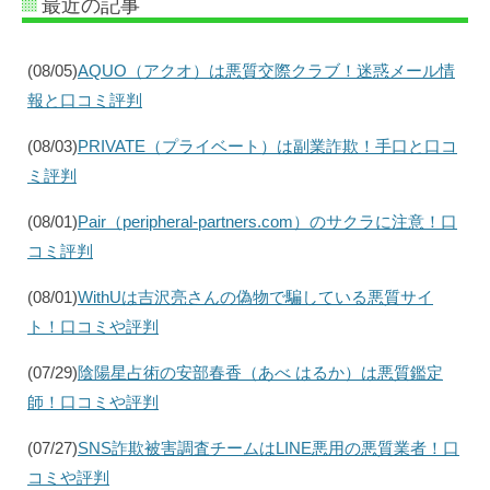
最近の記事
(08/05)
AQUO（アクオ）は悪質交際クラブ！迷惑メール情
報と口コミ評判
(08/03)
PRIVATE（プライベート）は副業詐欺！手口と口コ
ミ評判
(08/01)
Pair（peripheral-partners.com）のサクラに注意！口
コミ評判
(08/01)
WithUは吉沢亮さんの偽物で騙している悪質サイ
ト！口コミや評判
(07/29)
陰陽星占術の安部春香（あべ はるか）は悪質鑑定
師！口コミや評判
(07/27)
SNS詐欺被害調査チームはLINE悪用の悪質業者！口
コミや評判