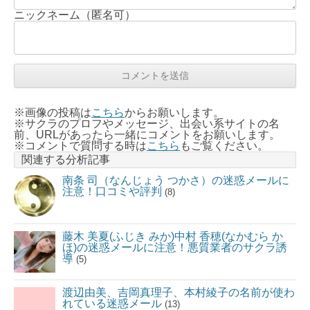
ニックネーム（匿名可）
※画像の投稿は
こちら
からお願いします。
※サクラのプロフやメッセージ、出会い系サイトの名
前、URLがあったら一緒にコメントをお願いします。
※コメントで質問する時は
こちら
もご覧ください。
関連する分析記事
南条 司（なんじょう つかさ）の迷惑メールに
注意！口コミや評判
(8)
藤木 美夏(ふじき みか)中村 香穂(なかむら か
ほ)の迷惑メールに注意！悪質業者のサクラ誘
導
(5)
渡辺由美、吉岡真理子、本村綾子の名前が使わ
れている迷惑メール
(13)