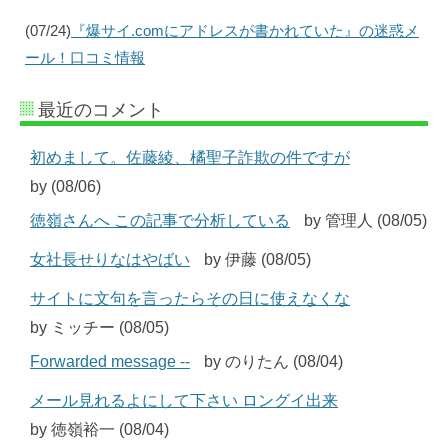
(07/24)
『爆サイ.comにアドレスが書かれていた』の迷惑メ
ール！口コミ情報
最近のコメント
初めまして。佐藤綾、橘聖子詐欺の件ですが
by (08/06)
徳嶺さんへ この記事で分析している
by 管理人 (08/05)
女社長せりなはやばい
by 伊藤 (08/05)
サイトに文句を言ったらその日に使えなくな
by ミッチー (08/05)
Forwarded message --
by のりたん (08/04)
メール見れるよにして下さい ロングイ出来
by 徳嶺裕一 (08/04)