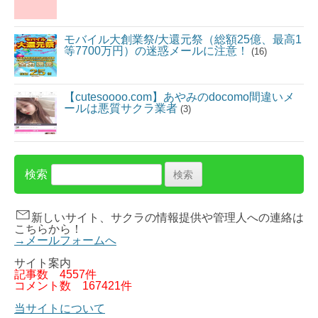
モバイル大創業祭/大還元祭（総額25億、最高1
等7700万円）の迷惑メールに注意！
(16)
【cutesoooo.com】あやみのdocomo間違いメ
ールは悪質サクラ業者
(3)
検索
新しいサイト、サクラの情報提供や管理人への連絡は
こちらから！
→メールフォームへ
サイト案内
記事数
4557件
コメント数
167421件
当サイトについて