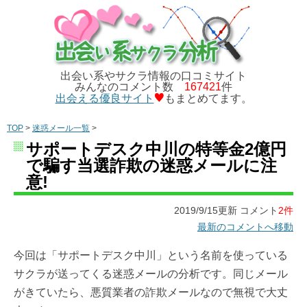
出会い系やサクラ情報の口コミサイト
みんなのコメント数
167421
件
出会える優良サイト
もまとめてます。
TOP
>
迷惑メール一覧
>
サポートデスク中川の特等金2億円
で騙す当選詐欺の迷惑メールに注
意!
2019/9/15更新 コメント
2件
最新のコメントへ移動
今回は「サポートデスク中川」という名前を使っている
サクラが送ってくる迷惑メールの分析です。同じメール
がきていたら、悪質業者の詐欺メールなので無視で大丈