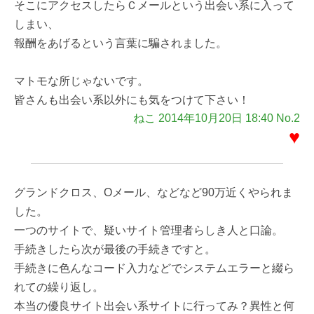
そこにアクセスしたらＣメールという出会い系に入って
しまい、
報酬をあげるという言葉に騙されました。
マトモな所じゃないです。
皆さんも出会い系以外にも気をつけて下さい！
ねこ 2014年10月20日 18:40 No.2
♥
グランドクロス、Oメール、などなど90万近くやられま
した。
一つのサイトで、疑いサイト管理者らしき人と口論。
手続きしたら次が最後の手続きですと。
手続きに色んなコード入力などでシステムエラーと綴ら
れての繰り返し。
本当の優良サイト出会い系サイトに行ってみ？異性と何