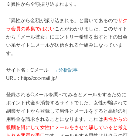
※異性から全額振り込まれます。
「異性から金額が振り込まれる」と書いてあるので
サク
ラ会員の募集ではない
ことがわかりました。このサイト
から「メール彼女」にエントリー希望を出すと下の出会
い系サイトにメールが送信される仕組みになっていま
す。
サイト名：Cメール
→分析記事
URL：http://ccc-mail.jp/
登録されるCメールを調べてみるとメールをするために
ポイント代金を消費するサイトでした。女性が騙されて
副業サイトから登録して男性とメールをすると高額の利
用料金を請求されることになります。これは
男性からの
報酬を餌にして女性にメールをさせて騙していると考え
られる悪質な手口
です。メールをする男性はサクラの可