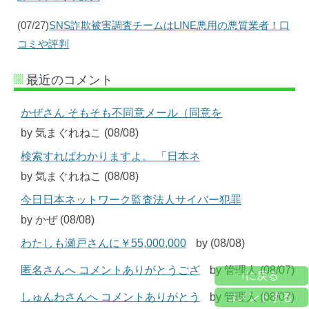
(07/27)
SNS詐欺被害調査チームはLINE悪用の悪質業者！口
コミや評判
最近のコメント
かぜさん そもそも不同意メール（同意を
by 気まぐれねこ (08/08)
検索すればわかりますよ。 「日本ネ
by 気まぐれねこ (08/08)
今日日本ネットワーク監査法人サイバー犯罪
by かぜ (08/08)
わたしも瀬戸さんに￥55,000,000
by (08/08)
匿名さんへ コメントありがとうござ
by 管理人 (08/07)
↑に戻る
コメントする
しゅんわさんへ コメントありがとう
by 管理人 (08/07)