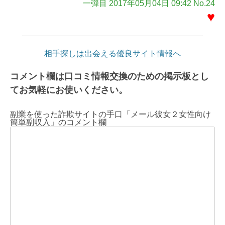
一弾目 2017年05月04日 09:42 No.24
♥
相手探しは出会える優良サイト情報へ
コメント欄は口コミ情報交換のための掲示板とし
てお気軽にお使いください。
副業を使った詐欺サイトの手口「メール彼女２女性向け
簡単副収入」のコメント欄