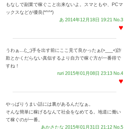
もなしで副業で稼ぐこと出来ないよ。スマともや、PCマ
ックスなどが優良(*^^*)
あ 2014年12月18日 19:21 No.3
♥
うわぁ…(;_;)手を出す前にここ見て良かったぁ(>___<)詐
欺とかくだらない真似するより自力で稼ぐ方が一番得で
すね！
ruri 2015年01月08日 23:13 No.4
♥
やっぱりうまい話には裏があるんだなぁ。
そんな簡単に稼げるなんて社会をなめてる。地道に働い
て稼ぐのが一番。
あかさたな 2015年01月31日 21:12 No.5