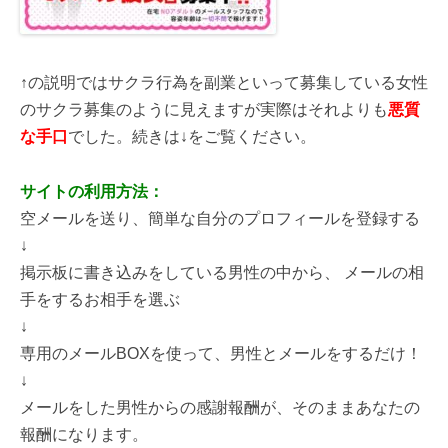
↑の説明ではサクラ行為を副業といって募集している女性
のサクラ募集のように見えますが実際はそれよりも
悪質
な手口
でした。続きは↓をご覧ください。
サイトの利用方法：
空メールを送り、簡単な自分のプロフィールを登録する
↓
掲示板に書き込みをしている男性の中から、 メールの相
手をするお相手を選ぶ
↓
専用のメールBOXを使って、男性とメールをするだけ！
↓
メールをした男性からの感謝報酬が、そのままあなたの
報酬になります。