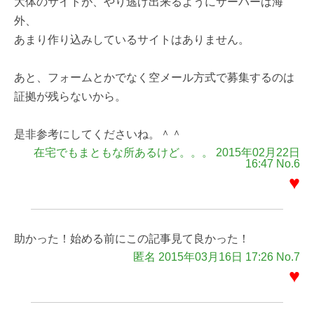
大体のサイトが、やり逃げ出来るようにサーバーは海
外、
あまり作り込みしているサイトはありません。
あと、フォームとかでなく空メール方式で募集するのは
証拠が残らないから。
是非参考にしてくださいね。＾＾
在宅でもまともな所あるけど。。。 2015年02月22日
16:47 No.6
♥
助かった！始める前にこの記事見て良かった！
匿名 2015年03月16日 17:26 No.7
♥