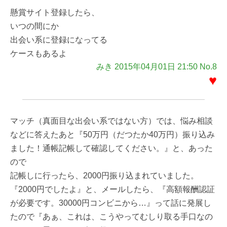
懸賞サイト登録したら、
いつの間にか
出会い系に登録になってる
ケースもあるよ
みき 2015年04月01日 21:50 No.8
♥
マッチ（真面目な出会い系ではない方）では、悩み相談
などに答えたあと『50万円（だつたか40万円）振り込み
ました！通帳記帳して確認してください。』と、あった
ので
記帳しに行ったら、2000円振り込まれていました。
『2000円でしたよ』と、メールしたら、『高額報酬認証
が必要です。30000円コンビニから…』って話に発展し
たので『あぁ、これは、こうやってむしり取る手口なの