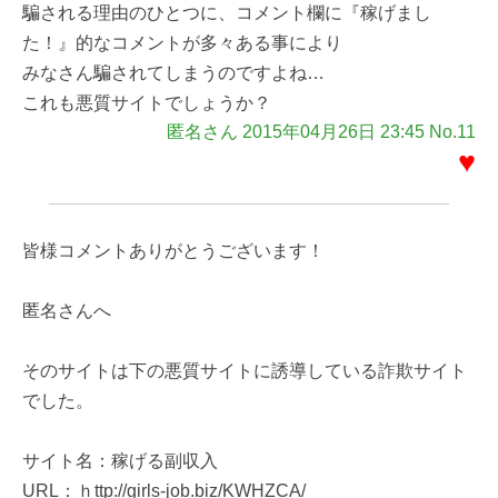
騙される理由のひとつに、コメント欄に『稼げまし
た！』的なコメントが多々ある事により
みなさん騙されてしまうのですよね…
これも悪質サイトでしょうか？
匿名さん 2015年04月26日 23:45 No.11
♥
皆様コメントありがとうございます！
匿名さんへ
そのサイトは下の悪質サイトに誘導している詐欺サイト
でした。
サイト名：稼げる副収入
URL：ｈttp://girls-job.biz/KWHZCA/