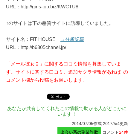
URL：http://girls-job.biz/KWCTU8
↑のサイトは下の悪質サイトに誘導していました。
サイト名：FIT HOUSE
→分析記事
URL：http://b6805chanel.jp/
「メール彼女２」に関する口コミ情報を募集していま
す。サイトに関する口コミ、追加サクラ情報があれば↓の
コメント欄から投稿をお願いします。
あなたが共有してくれたこの情報で助かる人がどこかに
います！
2014/07/05作成 2017/5/4更新
出会い系の副業詐欺
コメント
24件