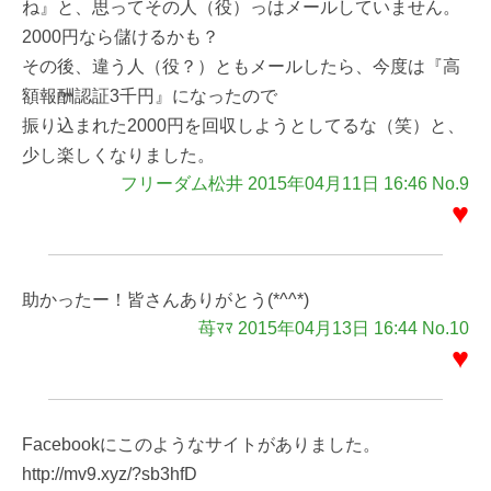
ね』と、思ってその人（役）っはメールしていません。
2000円なら儲けるかも？
その後、違う人（役？）ともメールしたら、今度は『高
額報酬認証3千円』になったので
振り込まれた2000円を回収しようとしてるな（笑）と、
少し楽しくなりました。
フリーダム松井 2015年04月11日 16:46 No.9
♥
助かったー！皆さんありがとう(*^^*)
苺ﾏﾏ 2015年04月13日 16:44 No.10
♥
Facebookにこのようなサイトがありました。
http://mv9.xyz/?sb3hfD