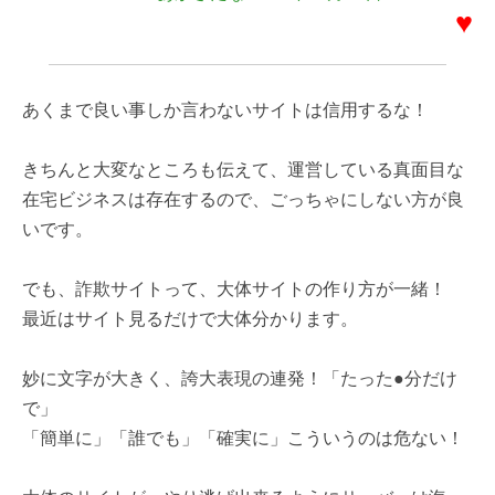
♥
あくまで良い事しか言わないサイトは信用するな！
きちんと大変なところも伝えて、運営している真面目な
在宅ビジネスは存在するので、ごっちゃにしない方が良
いです。
でも、詐欺サイトって、大体サイトの作り方が一緒！
最近はサイト見るだけで大体分かります。
妙に文字が大きく、誇大表現の連発！「たった●分だけ
で」
「簡単に」「誰でも」「確実に」こういうのは危ない！