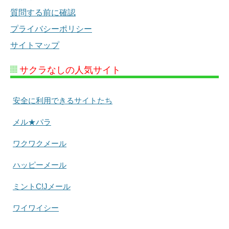
質問する前に確認
プライバシーポリシー
サイトマップ
サクラなしの人気サイト
安全に利用できるサイトたち
メル★パラ
ワクワクメール
ハッピーメール
ミントC!Jメール
ワイワイシー