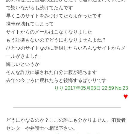
で疑いながらも続けてたんです
早くこのサイトをみつけてたらよかったです
携帯が壊れてしまって
サイトからのメールはこなくなりました
もう証拠もないのでどうにもなりませんよね？
ひとつのサイトなのに登録したらいろんなサイトからメ
ールがきました
悔しいというか
そんな詐欺に騙された自分に腹が絶ちます
去年の今ごろに戻れたらと後悔するばかりです
りり 2017年05月03日 22:59 No.23
♥
どうにかなるのか？ここの誰にも分かりません。消費者
センターや弁護士へ相談下さい。