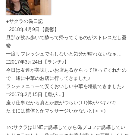
●サクラの偽日記
□2018年4月9日【憂鬱】
旦那が飲み歩いて酔って帰ってくるのがストレスだし憂
鬱…
一度リフレッシュでもしないと気分が晴れないなぁ…
□2017年3月24日【ランチ♪】
今日は友達が美味しいお店あるからって誘ってくれたの
で一緒に中華のお店に行ってきました♪
ランチメニューで安くおいしい中華を堪能できました♪
□2017年2月15日【肩が…】
座り仕事だから肩とか腰がつらい(TT)体がバキバキ…
たまには整体とかマッサージいかないと(＞＜)
↑のサクラはLINEに誘導してから偽プロフに誘導してい