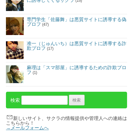
に誘導してくるサクラ
(15)
専門学生「佐藤舞」は悪質サイトに誘導する偽
プロフ
(47)
准一（じゅんいち）は悪質サイトに誘導する詐
欺プロフ
(17)
麻理は「スマ部屋」に誘導するための詐欺プロ
フ
(1)
検索
新しいサイト、サクラの情報提供や管理人への連絡は
こちらから！
→メールフォームへ