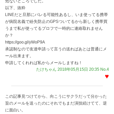
危ないところでした。
以下、抜粋
LINEだと旦那にバレる可能性あるし、いま使ってる携帯
が病院名義で紛失防止のGPSついてるから新しく携帯買
うまで私が使ってるプロフで一時的に連絡取れません
か？
https://goo.gl/yWoP9A
承認制なので友達申請って言うの送ればあとは普通にメ
ール出来ます。
申請してくれれば私からメールしますね！
たけちゃん 2018年05月15日 20:35 No.4
♥
この記事見つけてから、向こうにサクラだって分かった
旨のメールを送ったのにそれでもまだ演技続けてて、逆
に面白い。