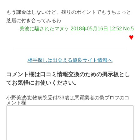
もう課金はしないけど、残りのポイントでもうちょっと
芝居に付き合ってみるわ
美波に騙されたマヌケ 2018年05月16日 12:52 No.5
♥
相手探しは出会える優良サイト情報へ
コメント欄は口コミ情報交換のための掲示板とし
てお気軽にお使いください。
小野美波/動物病院受付/33歳は悪質業者の偽プロフのコ
メント欄