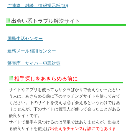
ご連絡、雑談、情報掲示板(10)
出会い系トラブル解決サイト
国民生活センター
迷惑メール相談センター
警察庁 サイバー犯罪対策
相手探しをあきらめる前に
サイトやアプリを使ってもサクラばかりで会えなかったとい
う人は、あきらめる前に下のマッチングサイトを使ってみて
ください。下のサイトを使えば必ず会えるというわけではあ
りませんが、下のサイトは管理人が使って会ったことがある
優良サイトです。
サイトで相手を見つけるのは簡単ではありませんが、出会え
る優良サイトを使えば
出会えるチャンスは誰にでもありま