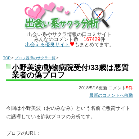
出会い系やサクラ情報の口コミサイト
みんなのコメント数
167429
件
出会える優良サイト
もまとめてます。
TOP
>
プロフ誘導のサクラ一覧
>
小野美波/動物病院受付/33歳は悪質
業者の偽プロフ
2018/5/16更新 コメント
5件
最新のコメントへ移動
今回は小野美波（おのみなみ）という名前で悪質サイト
に誘導している詐欺プロフの分析です。
プロフのURL：