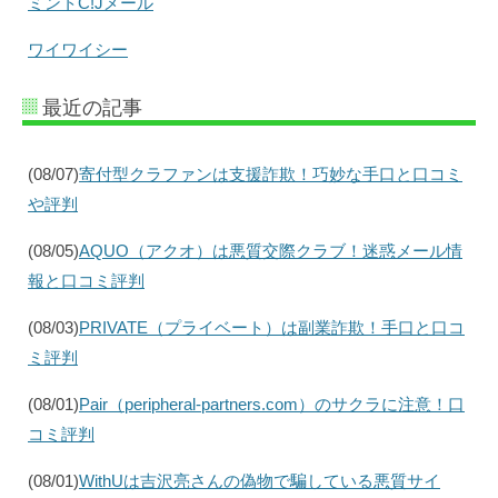
ミントC!Jメール
ワイワイシー
最近の記事
(08/07)
寄付型クラファンは支援詐欺！巧妙な手口と口コミ
や評判
(08/05)
AQUO（アクオ）は悪質交際クラブ！迷惑メール情
報と口コミ評判
(08/03)
PRIVATE（プライベート）は副業詐欺！手口と口コ
ミ評判
(08/01)
Pair（peripheral-partners.com）のサクラに注意！口
コミ評判
(08/01)
WithUは吉沢亮さんの偽物で騙している悪質サイ