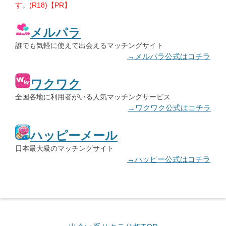
す
。
(R18)【PR】
メルパラ
誰でも気軽に使えて出会えるマッチングサイト
→メルパラ公式はコチラ
ワクワク
全国各地に利用者がいる人気マッチングサービス
→ワクワク公式はコチラ
ハッピーメール
日本最大級のマッチングサイト
→ハッピー公式はコチラ