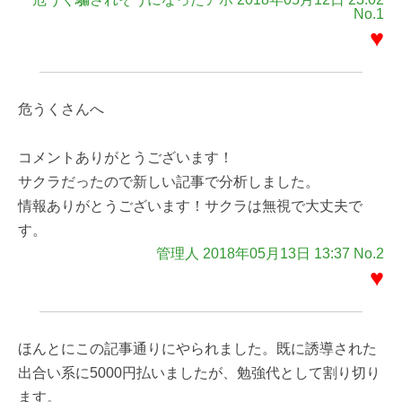
No.1
♥
危うくさんへ
コメントありがとうございます！
サクラだったので新しい記事で分析しました。
情報ありがとうございます！サクラは無視で大丈夫で
す。
管理人 2018年05月13日 13:37 No.2
♥
ほんとにこの記事通りにやられました。既に誘導された
出合い系に5000円払いましたが、勉強代として割り切り
ます。