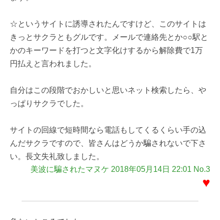
☆というサイトに誘導されたんですけど、このサイトは
きっとサクラともグルです。メールで連絡先とか○○駅と
かのキーワードを打つと文字化けするから解除費で1万
円払えと言われました。
自分はこの段階でおかしいと思いネット検索したら、や
っぱりサクラでした。
サイトの回線で短時間なら電話もしてくるくらい手の込
んだサクラですので、皆さんはどうか騙されないで下さ
い。長文失礼致しました。
美波に騙されたマヌケ 2018年05月14日 22:01 No.3
♥