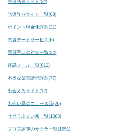
悪質誘導サイト(24)
当選詐欺サイト一覧(63)
ポイント現金化詐欺(21)
悪質デートサービス(6)
悪質手口の対策一覧(24)
迷惑メール一覧(613)
不当な架空請求詐欺(77)
出会えるサイト(12)
出会い系のニュース等(26)
サクラ出会い系一覧(1088)
プロフ誘導のサクラ一覧(1691)