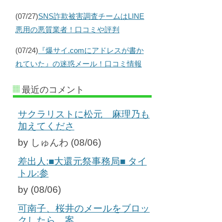
(07/27)
SNS詐欺被害調査チームはLINE
悪用の悪質業者！口コミや評判
(07/24)
『爆サイ.comにアドレスが書か
れていた』の迷惑メール！口コミ情報
最近のコメント
サクラリストに松元 麻理乃も
加えてくださ
by しゅんわ (08/06)
差出人:■大還元祭事務局■ タイ
トル:参
by (08/06)
可南子、桜井のメールをブロッ
クしたら、案