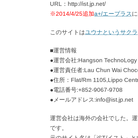
URL：http://ist.jp.net/
※2014/4/25追加
a+/エープラス
に
このサイトは
ユウナというサクラ
■運営情報
●運営会社:Hangson TechnoLogy D
●運営責任者:Lau Chun Wai Choco
●住所：Flat/Rm 1105,Lippo Centr
●電話番号:+852-9067-9708
●メールアドレス:info@ist.jp.net
運営会社は海外の会社でした。運
です。
元のサイト名は「iST/イスト