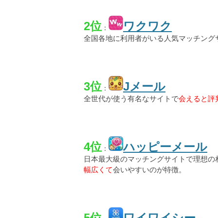
2位
ワクワク
：
全国各地に利用者がいる人気マッチング
3位
Jメール
：
全世代が使う有名なサイトで
会えると評
4位
ハッピーメール
：
日本最大級のマッチングサイトで理想の
幅広くて
会いやすいのが特徴。
5位
ワイワイシー