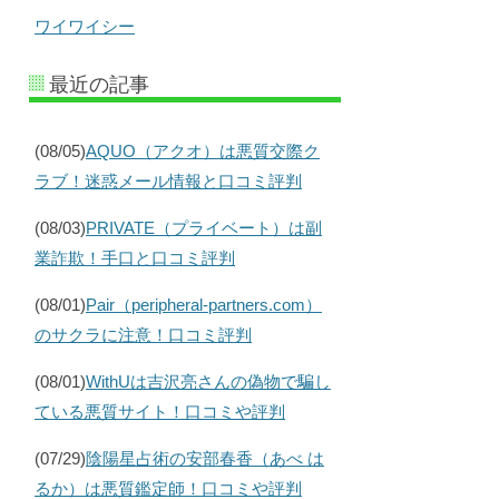
ワイワイシー
最近の記事
(08/05)
AQUO（アクオ）は悪質交際ク
ラブ！迷惑メール情報と口コミ評判
(08/03)
PRIVATE（プライベート）は副
業詐欺！手口と口コミ評判
(08/01)
Pair（peripheral-partners.com）
のサクラに注意！口コミ評判
(08/01)
WithUは吉沢亮さんの偽物で騙し
ている悪質サイト！口コミや評判
(07/29)
陰陽星占術の安部春香（あべ は
るか）は悪質鑑定師！口コミや評判