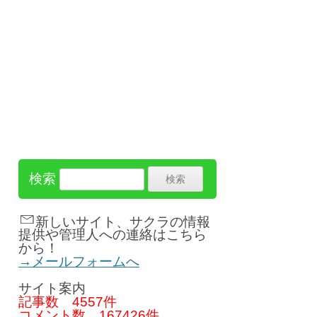
検索
新しいサイト、サクラの情報
提供や管理人への連絡はこちら
から！
→メールフォームへ
サイト案内
記事数
4557件
コメント数
167426件