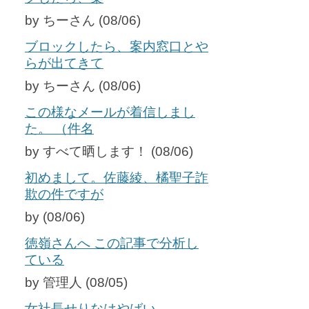
by ちーさん (08/06)
ブロックしたら、案内窓口とや
らが出てきて
by ちーさん (08/06)
この様なメールが着信しまし
た。 （件名
by すべて晒します！ (08/06)
初めまして。佐藤綾、橘聖子詐
欺の件ですが
by (08/06)
徳嶺さんへ この記事で分析し
ている
by 管理人 (08/05)
女社長せりなはやばい