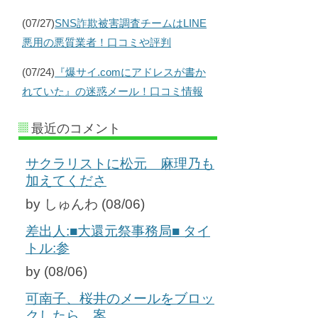
(07/27)
SNS詐欺被害調査チームはLINE
悪用の悪質業者！口コミや評判
(07/24)
『爆サイ.comにアドレスが書か
れていた』の迷惑メール！口コミ情報
最近のコメント
サクラリストに松元 麻理乃も
加えてくださ
by しゅんわ (08/06)
差出人:■大還元祭事務局■ タイ
トル:参
by (08/06)
可南子、桜井のメールをブロッ
クしたら、案