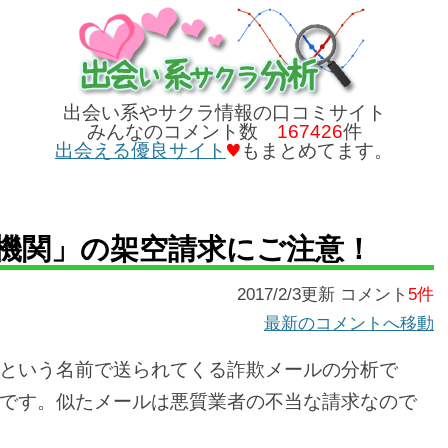
出会い系やサクラ情報の口コミサイト
みんなのコメント数
167426
件
出会える優良サイト
もまとめてます。
機関」の架空請求にご注意！
2017/2/3更新 コメント
5件
最新のコメントへ移動
という名前で送られてくる詐欺メールの分析で
です。似たメールは悪質業者の不当な請求なので