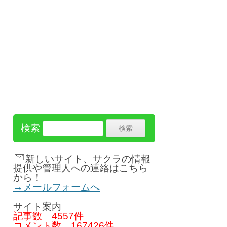
検索
新しいサイト、サクラの情報
提供や管理人への連絡はこちら
から！
→メールフォームへ
サイト案内
記事数
4557件
コメント数
167426件