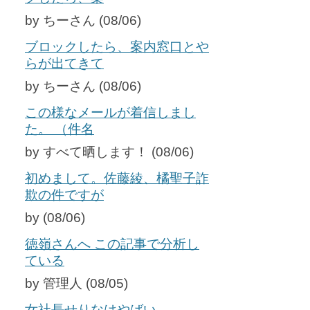
by ちーさん (08/06)
ブロックしたら、案内窓口とや
らが出てきて
by ちーさん (08/06)
この様なメールが着信しまし
た。 （件名
by すべて晒します！ (08/06)
初めまして。佐藤綾、橘聖子詐
欺の件ですが
by (08/06)
徳嶺さんへ この記事で分析し
ている
by 管理人 (08/05)
女社長せりなはやばい