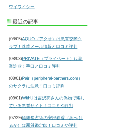
ワイワイシー
最近の記事
(08/05)
AQUO（アクオ）は悪質交際ク
ラブ！迷惑メール情報と口コミ評判
(08/03)
PRIVATE（プライベート）は副
業詐欺！手口と口コミ評判
(08/01)
Pair（peripheral-partners.com）
のサクラに注意！口コミ評判
(08/01)
WithUは吉沢亮さんの偽物で騙し
ている悪質サイト！口コミや評判
(07/29)
陰陽星占術の安部春香（あべ は
るか）は悪質鑑定師！口コミや評判