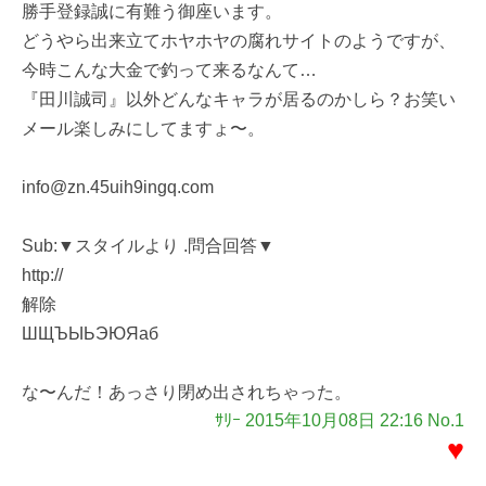
勝手登録誠に有難う御座います。
どうやら出来立てホヤホヤの腐れサイトのようですが、
今時こんな大金で釣って来るなんて…
『田川誠司』以外どんなキャラが居るのかしら？お笑い
メール楽しみにしてますょ〜。
info@zn.45uih9ingq.com
Sub:▼スタイルより .問合回答▼
http://
解除
ШЩЪЫЬЭЮЯаб
な〜んだ！あっさり閉め出されちゃった。
ｻﾘｰ 2015年10月08日 22:16 No.1
♥