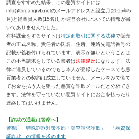
調査をすすめた結果、この悪質サイトには
info@tbrgahgrvb.netのメールアドレスと設立月(2015年5
月)と従業員人数(15名)しか運営会社についての情報が書
いてありませんでした。
有料課金をするサイトは
特定商取引に関する法律
で販売
者の正式名称、責任者の氏名、住所、連絡先電話番号の
記載が義務付けられています。表示が無いということは
この不当請求をしている業者は
法律違反
になります。法
律に違反しているのでもし本人が登録したケースでも悪
質業者との契約は成立していません。メールをみて慌て
てお金を払う人を狙った悪質な詐欺メールだと分析でき
ます。法律を守っていない悪質サイトにお金を払ったり
連絡してはいけません。
【詐欺の通報は警察へ】
警視庁 特殊詐欺対策本部「架空請求詐欺」・「融資保
証詐欺」の情報を求めます