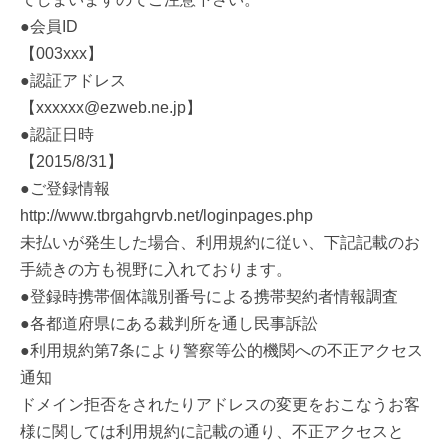
●会員ID
【003xxx】
●認証アドレス
【xxxxxx@ezweb.ne.jp】
●認証日時
【2015/8/31】
●ご登録情報
http://www.tbrgahgrvb.net/loginpages.php
未払いが発生した場合、利用規約に従い、下記記載のお
手続きの方も視野に入れております。
●登録時携帯個体識別番号による携帯契約者情報調査
●各都道府県にある裁判所を通し民事訴訟
●利用規約第7条により警察等公的機関への不正アクセス
通知
ドメイン拒否をされたりアドレスの変更をおこなうお客
様に関しては利用規約に記載の通り、不正アクセスと