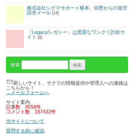
株式会社シグマサポート榎本、佐野からの架空
請求メール
(13)
「Legacy/レガシー」は悪質なワンクリ詐欺サ
イト
(0)
検索
新しいサイト、サクラの情報提供や管理人への連絡は
こちらから！
→メールフォームへ
サイト案内
記事数
4559件
コメント数
167432件
当サイトについて
質問する前に確認