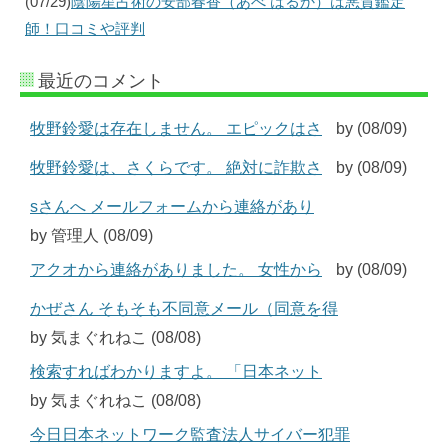
(07/29)
陰陽星占術の安部春香（あべ はるか）は悪質鑑定
師！口コミや評判
最近のコメント
牧野鈴愛は存在しません。 エピックはさ
by (08/09)
牧野鈴愛は、さくらです。 絶対に詐欺さ
by (08/09)
sさんへ メールフォームから連絡があり
by 管理人 (08/09)
アクオから連絡がありました。 女性から
by (08/09)
かぜさん そもそも不同意メール（同意を得
by 気まぐれねこ (08/08)
検索すればわかりますよ。 「日本ネット
by 気まぐれねこ (08/08)
今日日本ネットワーク監査法人サイバー犯罪