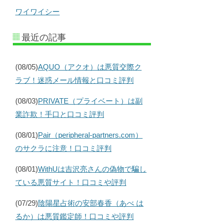
ワイワイシー
最近の記事
(08/05)
AQUO（アクオ）は悪質交際ク
ラブ！迷惑メール情報と口コミ評判
(08/03)
PRIVATE（プライベート）は副
業詐欺！手口と口コミ評判
(08/01)
Pair（peripheral-partners.com）
のサクラに注意！口コミ評判
(08/01)
WithUは吉沢亮さんの偽物で騙し
ている悪質サイト！口コミや評判
(07/29)
陰陽星占術の安部春香（あべ は
るか）は悪質鑑定師！口コミや評判