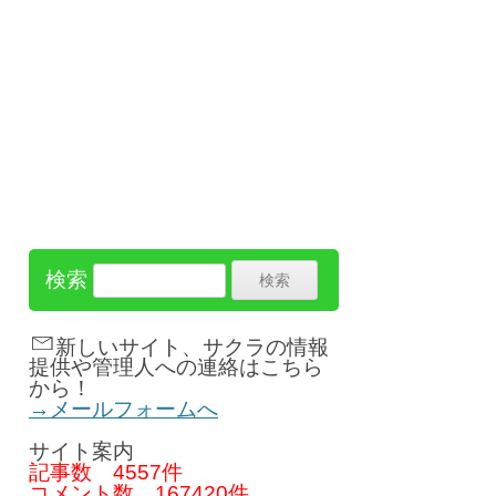
検索
新しいサイト、サクラの情報
提供や管理人への連絡はこちら
から！
→メールフォームへ
サイト案内
記事数
4557件
コメント数
167420件