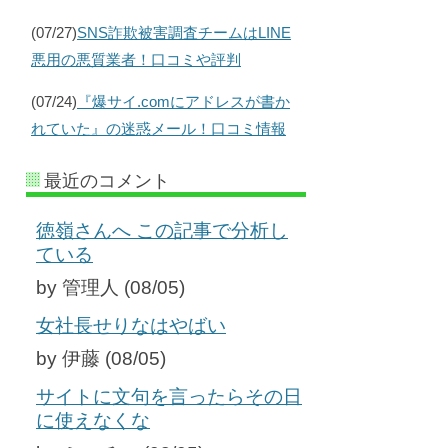
(07/27)
SNS詐欺被害調査チームはLINE
悪用の悪質業者！口コミや評判
(07/24)
『爆サイ.comにアドレスが書か
れていた』の迷惑メール！口コミ情報
最近のコメント
徳嶺さんへ この記事で分析し
ている
by 管理人 (08/05)
女社長せりなはやばい
by 伊藤 (08/05)
サイトに文句を言ったらその日
に使えなくな