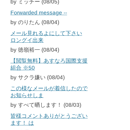
by ミッチー (08/05)
Forwarded message --
by のりたん (08/04)
メール見れるよにして下さい
ロングイ出来
by 徳嶺裕一 (08/04)
【閲覧無料】あすなろ国際支援
組合 ※50
by サクラ嫌い (08/04)
この様なメールが着信したので
お知らせしま
by すべて晒します！ (08/03)
皆様コメントありがとうござい
ます！ は