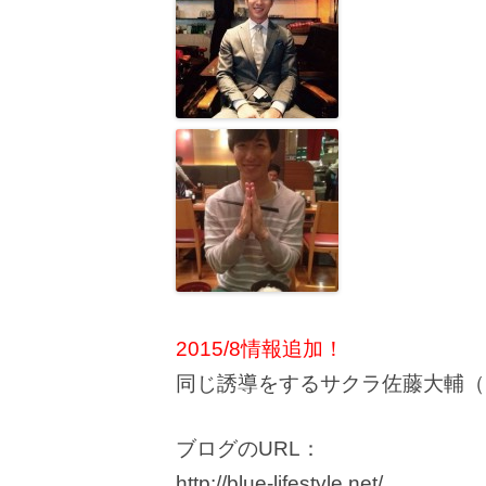
2015/8情報追加！
同じ誘導をするサクラ佐藤大輔（
ブログのURL：
http://blue-lifestyle.net/