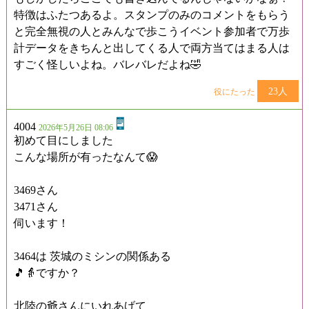
特徴はふたつあるよ。スタンプのみのコメントをもらう
と完全無視の人とみんなで歩こうイベント参加者で万歩
計データをきちんと出してくる人で両方当てはまる人は
すごく怪しいよね。バレバレだよね🤣
23人
役にたった
4004
2026年5月26日 08:06
初めて目にしました
こんな場所が有ったなんて😱
3469さん
3471さん
伺います！
3464は 茨城のミシンの関係ある
🎵👵ですか？
北陸の爺さんにいれあげて