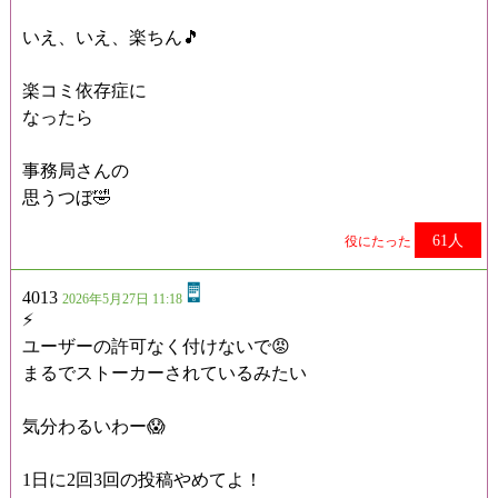
いえ、いえ、楽ちん🎵
楽コミ依存症に
なったら
事務局さんの
思うつぼ🤣
61人
役にたった
4013
2026年5月27日 11:18
⚡️
ユーザーの許可なく付けないで😡
まるでストーカーされているみたい
気分わるいわー😱
1日に2回3回の投稿やめてよ！