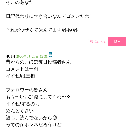
そこのあなた！
日記代わりに付き合いなんてゴメンだわ
それがウザくて休んでます😂😂😂
48人
役にたった
4014
2026年5月27日 12:31
昔からの、ほぼ毎日投稿者さん
コメントは一桁
イイね!は三桁
フォロワーの皆さん
もぅ〜いい加減にしてくれ〜💢
イイね!するのも
めんどくさい
誰も、読んでないから😓
ってのがホンネだろうけど