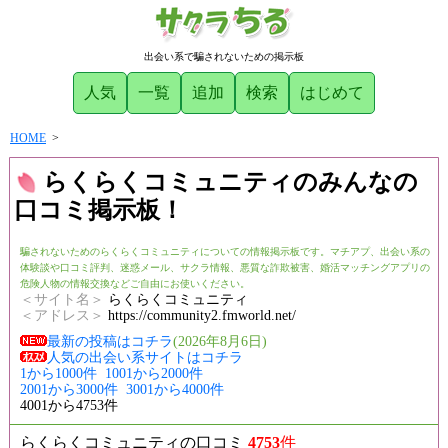
出会い系で騙されないための掲示板
人気
一覧
追加
検索
はじめて
HOME
>
らくらくコミュニティのみんなの
口コミ掲示板！
騙されないためのらくらくコミュニティについての情報掲示板です。マチアプ、出会い系の
体験談や口コミ評判、迷惑メール、サクラ情報、悪質な詐欺被害、婚活マッチングアプリの
危険人物の情報交換などご自由にお使いください。
＜サイト名＞
らくらくコミュニティ
＜アドレス＞
https://community2.fmworld.net/
最新の投稿はコチラ
(2026年8月6日)
人気の出会い系サイトはコチラ
1から1000件
1001から2000件
2001から3000件
3001から4000件
4001から4753件
らくらくコミュニティの口コミ
4753
件