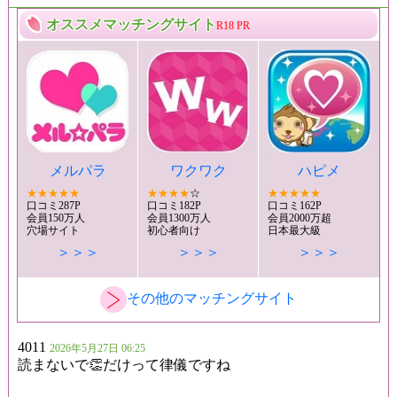
オススメマッチングサイト
R18 PR
メルパラ
ワクワク
ハピメ
★★★★★
★★★★
☆
★★★★★
口コミ287P
口コミ182P
口コミ162P
会員150万人
会員1300万人
会員2000万超
穴場サイト
初心者向け
日本最大級
＞＞＞
＞＞＞
＞＞＞
その他のマッチングサイト
4011
2026年5月27日 06:25
読まないで👏だけって律儀ですね