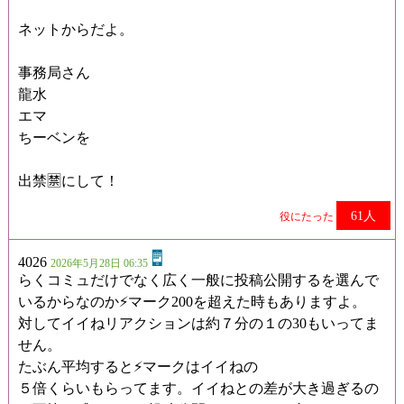
ネットからだよ。
事務局さん
龍水
エマ
ちーベンを
出禁🈲にして！
61人
役にたった
4026
2026年5月28日 06:35
らくコミュだけでなく広く一般に投稿公開するを選んで
いるからなのか⚡️マーク200を超えた時もありますよ。
対してイイねリアクションは約７分の１の30もいってま
せん。
たぶん平均すると⚡️マークはイイねの
５倍くらいもらってます。イイねとの差が大き過ぎるの