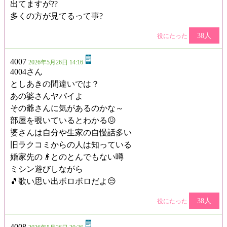
出てますが??
多くの方が見てるって事?
38人
役にたった
4007
2026年5月26日 14:16
4004さん
としあきの間違いでは？
あの婆さんヤバイよ
その爺さんに気があるのかな～
部屋を覗いているとわかる😖
婆さんは自分や生家の自慢話多い
旧ラクコミからの人は知っている
婚家先の👴とのとんでもない噂
ミシン遊びしながら
🎵歌い思い出ボロボロだよ😒
38人
役にたった
4008