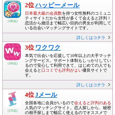
2位
ハッピーメール
日本最大級の会員数
を持つ女性無料のコミュニ
ティサイトだから女性が多くて会えると評判！
(180点)
恋活から婚活まで幅広い目的の男女が利用して
いる出会いマッチングサイトです。
詳しくはコチラ
3位
ワクワク
本気で出会いを応援して10年以上の大手マッチ
ングサービス。サポート体制もしっかりしてい
(166点)
るので安心して利用できて、はじめての人でも
会えると
口コミでも評判がよい
優良サイトで
す。
詳しくはコチラ
4位
Jメール
全国各地に会員がいるので
会えると評判のある
人気のマッチングサイト。恋人探しから、秘密
(135点)
の相手探しまで幅広く使えるのでオススメで