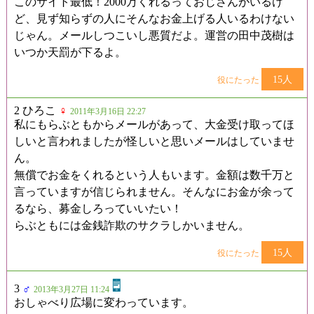
このサイト最低！2000万くれるっておじさんがいるけ
ど、見ず知らずの人にそんなお金上げる人いるわけない
じゃん。メールしつこいし悪質だよ。運営の田中茂樹は
いつか天罰が下るよ。
15人
役にたった
2 ひろこ
♀
2011年3月16日 22:27
私にもらぶともからメールがあって、大金受け取ってほ
しいと言われましたが怪しいと思いメールはしていませ
ん。
無償でお金をくれるという人もいます。金額は数千万と
言っていますが信じられません。そんなにお金が余って
るなら、募金しろっていいたい！
らぶともには金銭詐欺のサクラしかいません。
15人
役にたった
3
♂
2013年3月27日 11:24
おしゃべり広場に変わっています。