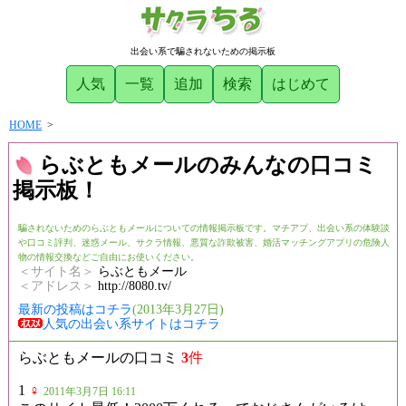
出会い系で騙されないための掲示板
人気
一覧
追加
検索
はじめて
HOME
>
らぶともメールのみんなの口コミ
掲示板！
騙されないためのらぶともメールについての情報掲示板です。マチアプ、出会い系の体験談
や口コミ評判、迷惑メール、サクラ情報、悪質な詐欺被害、婚活マッチングアプリの危険人
物の情報交換などご自由にお使いください。
＜サイト名＞
らぶともメール
＜アドレス＞
http://8080.tv/
最新の投稿はコチラ
(2013年3月27日)
人気の出会い系サイトはコチラ
らぶともメールの口コミ
3
件
1
♀
2011年3月7日 16:11