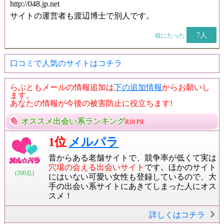
http://048.jp.net
サイトの運営者も渡辺博士で別人です。
7人
役にたった
口コミで人気のサイトはコチラ
らぶともメールの情報追加は
下の追加情報
からお願いし
ます。
あなたの情報が今後の被害防止に役立ちます!
オススメ出会い系ランキング
R18 PR
1位
メルパラ
昔からある老舗サイトで、競争率が低くて実は
穴場の会える出会いサイト
です。ほかのサイト
(200点)
にはいない可愛い女性も登録しているので、大
手の出会い系サイトにあきてしまった人にオス
スメ！
詳しくはコチラ