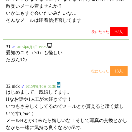
散臭いメール着ませんか？
いかにもすぐ会いたいみたいな…
そんなメールは即着信拒否してます
92人
役にたった
31
♂
2015年6月2日 19:25
愛知のユミ（30）も怪しい
たぶんｻｸﾗ
13人
役にたった
32 nick
♂
2015年6月6日 09:38
はじめまして、既婚してます。
Hなお話や1人Hが大好きです！
いつもさみしくしてるのでメールとか貰えると凄く嬉し
いです( ^ω^ )
メールHとか出来たら嬉しいな！そして写真の交換とかし
ながら一緒に気持ち良くなろ\(//∇//)\