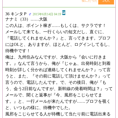
24人
役にたった
36 キンタＰ
♂
2015年6月14日 04:19
ナナミ（33）……大阪
この人は、ポイント稼ぎ……もしくは、サクラです！
メールして来ても、一行くらいの短文だし、直ぐに、
『電話してくれませんか？』と、言ってきます。プロフ
にはOLと、ありますが、ほとんど、ログインしてるし、
待機中です！
俺は、九州住みなんですが、大阪から『会いに行きま
す。』なんて言うから、俺が『じゃぁ、出発時刻と到着
時刻が詳しく分かれば連絡してくれませんか？』って言
うと、また、『その前に電話して頂けませんか？』って
言うので、電話したんです。で、その後日、俺が『も
う、会う2日前なんですが、新幹線の発着時間は？』って
メールで、聞くと返事が『今、風邪をこじらせてま
す。』と、一行メールが来たんですが……プロフを覗く
と、いつもの様に、待機中でした。
風邪をこじらせてる人が待機して当たり前に電話出来る