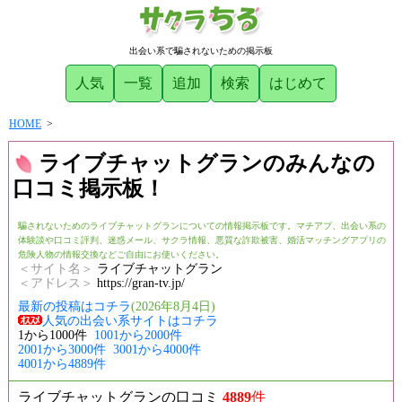
出会い系で騙されないための掲示板
人気
一覧
追加
検索
はじめて
HOME
>
ライブチャットグランのみんなの
口コミ掲示板！
騙されないためのライブチャットグランについての情報掲示板です。マチアプ、出会い系の
体験談や口コミ評判、迷惑メール、サクラ情報、悪質な詐欺被害、婚活マッチングアプリの
危険人物の情報交換などご自由にお使いください。
＜サイト名＞
ライブチャットグラン
＜アドレス＞
https://gran-tv.jp/
最新の投稿はコチラ
(2026年8月4日)
人気の出会い系サイトはコチラ
1から1000件
1001から2000件
2001から3000件
3001から4000件
4001から4889件
ライブチャットグランの口コミ
4889
件