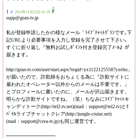
1
♂
2012年11月23日 01:19
supp@gran-tv.jp
私が登録申請したかの様なメール「ﾗｲﾌﾞﾁｬｯﾄｸﾞﾗﾝです｡下
記URLより必要事項を入力し登録を完了させて下さい｡
すぐに折り返し『無料お試しﾎﾟｲﾝﾄ付き登録完了ﾒｰﾙ』が
届きます｡
http://gran-tv.com/user/start.aspx?regid=yx11221255587yxehu」
が届いたので、詐欺師をおちょくる為に『詐欺サイトに
雇われたオペレーター以外からのメールは不要です。』
とプロフィールに書いたのに、メールが沢山届きます。
明らかな詐欺サイトですね。（笑）ちなみにﾗｲﾌﾞﾁｬｯﾄキ
ャンディトーク(http://tel2-tv.net)(mail：support@tel2.tv)とﾓ
ﾊﾞｲﾙライブチャットクレア(http://jungle-cruise.net)
(mail：support@crea-tv.jp)も同じ運営です。
━━━━━━━━━━