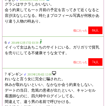
グランはサクラしかいない。
会う約束しても一ヶ月前の予定を言ってきて近くなると
音沙汰なしになる。時たまプロフィール写真が何枚かあ
り違う人物の時あり。
84人
役にたった
6
♂
2014年12月17日 03:59
イイって女はあちこちのサイトにいる。ガリガリで貧乳
を売りにしてる不健康そうな女です。
74人
役にたった
7 ギンギン
♂
2015年2月4日 12:06
れいなと言う女に完全に騙された。
休みが取れないといい、なかなか会う約束をしない。
デートの当日、危篤の患者が出たといい、キャンセル
看護師なのに、四六時中ログインしてる。
間違えて、違う男の名前で呼びかける。