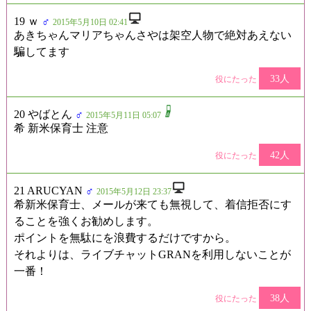
19 ｗ
♂
2015年5月10日 02:41
あきちゃんマリアちゃんさやは架空人物で絶対あえない
騙してます
33人
役にたった
20 やばとん
♂
2015年5月11日 05:07
希 新米保育士 注意
42人
役にたった
21 ARUCYAN
♂
2015年5月12日 23:37
希新米保育士、メールが来ても無視して、着信拒否にす
ることを強くお勧めします。
ポイントを無駄にを浪費するだけですから。
それよりは、ライブチャットGRANを利用しないことが
一番！
38人
役にたった