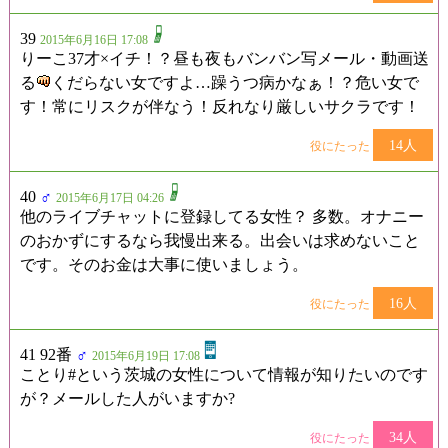
39
2015年6月16日 17:08
りーこ37才×イチ！？昼も夜もバンバン写メール・動画送
る
くだらない女ですよ…躁うつ病かなぁ！？危い女で
す！常にリスクが伴なう！反れなり厳しいサクラです！
14人
役にたった
40
♂
2015年6月17日 04:26
他のライブチャットに登録してる女性？ 多数。オナニー
のおかずにするなら我慢出来る。出会いは求めないこと
です。そのお金は大事に使いましょう。
16人
役にたった
41 92番
♂
2015年6月19日 17:08
ことり#という茨城の女性について情報が知りたいのです
が？メールした人がいますか?
34人
役にたった