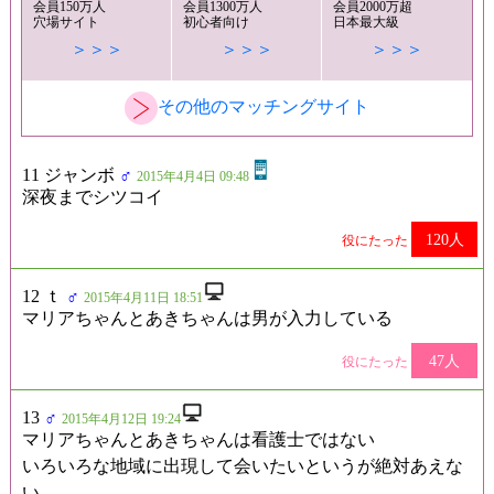
会員150万人
会員1300万人
会員2000万超
穴場サイト
初心者向け
日本最大級
＞＞＞
＞＞＞
＞＞＞
その他のマッチングサイト
11 ジャンボ
♂
2015年4月4日 09:48
深夜までシツコイ
120人
役にたった
12 ｔ
♂
2015年4月11日 18:51
マリアちゃんとあきちゃんは男が入力している
47人
役にたった
13
♂
2015年4月12日 19:24
マリアちゃんとあきちゃんは看護士ではない
いろいろな地域に出現して会いたいというが絶対あえな
い