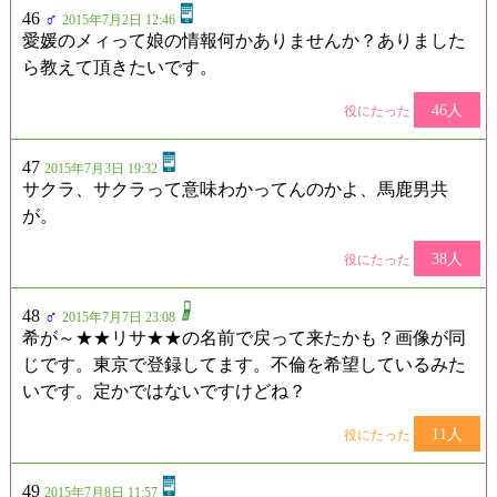
46
♂
2015年7月2日 12:46
愛媛のメィって娘の情報何かありませんか？ありました
ら教えて頂きたいです。
46人
役にたった
47
2015年7月3日 19:32
サクラ、サクラって意味わかってんのかよ、馬鹿男共
が。
38人
役にたった
48
♂
2015年7月7日 23:08
希が～★★リサ★★の名前で戻って来たかも？画像が同
じです。東京で登録してます。不倫を希望しているみた
いです。定かではないですけどね？
11人
役にたった
49
2015年7月8日 11:57