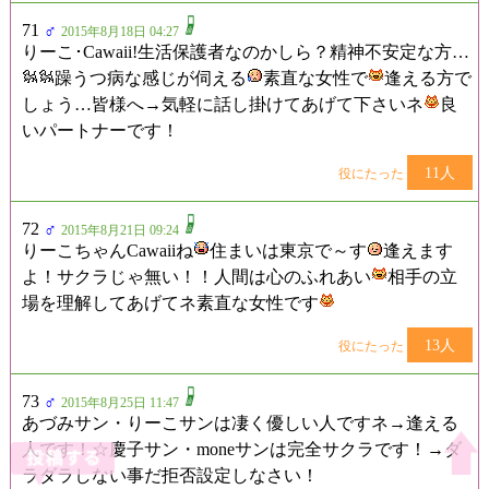
71
♂
2015年8月18日 04:27
りーこ･Cawaii!生活保護者なのかしら？精神不安定な方…
躁うつ病な感じが伺える
素直な女性で
逢える方で
しょう…皆様へ→気軽に話し掛けてあげて下さいネ
良
いパートナーです！
11人
役にたった
72
♂
2015年8月21日 09:24
りーこちゃんCawaiiね
住まいは東京で～す
逢えます
よ！サクラじゃ無い！！人間は心のふれあい
相手の立
場を理解してあげてネ素直な女性です
13人
役にたった
73
♂
2015年8月25日 11:47
あづみサン・りーこサンは凄く優しい人ですネ→逢える
人です！☆慶子サン・moneサンは完全サクラです！→ダ
ラダラしない事だ拒否設定しなさい！