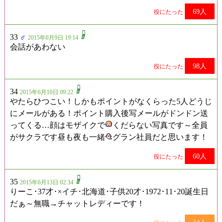
69人
役にたった
33
♂
2015年6月9日 19:14
会話があわない
98人
役にたった
34
2015年6月10日 09:22
やたらひつこい！しかもポイントがなくらった5人どうじ
にメールがある！ポイント購入後写メールがドンドン送
ってくる…顔はモザイクで
くだらない写真です～全員
がサクラです昼も夜も一緒
グラン社員だと思います！
60人
役にたった
35
2015年6月13日 02:34
りーこ･37才･×イチ･北海道･子供20才･1972･11･20誕生日
だぁ～無職→チャットレディーです！