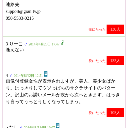
連絡先
support@gran-tv.jp
050-5533-0215
130人
役にたった
3 りーこ
♂
2014年4月20日 17:47
逢えない
132人
役にたった
4
♂
2014年8月2日 12:51
画像付登録女性が表示されますが、美人、美少女ばか
り。はっきりしてウソっぱちのサクラサイトのパター
ン。沢山のお誘いメールが次から次へときます。はっき
り言ってうっとうしくなってしまう。
105人
役にたった
5 なし
♂
2014年8月14日 19:07