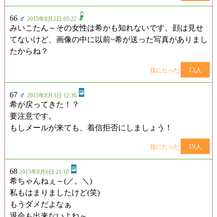
66
♂
2015年8月2日 05:22
みいこたん～その女性は希かも知れないです。顔は見せ
てないけど、画像の中に以前~希が送った写真がありまし
たからね？
13人
役にたった
67
♂
2015年8月3日 12:36
希が戻ってきた！？
要注意です。
もしメールが来ても、着信拒否にしましょう！
19人
役にたった
68
2015年8月6日 21:10
希ちゃんねぇ～(／。＼)
私もはまりましたけど(笑)
もうダメだよなぁ
退会も出来ないよね～