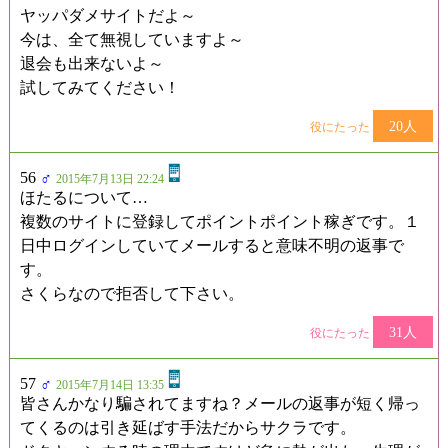
ヤッパダメサイトだよ～
今は、全て無視していますよ～
退会も出来ないよ～
試してみてください！
20人
役にたった
56
♂
2015年7月13日 22:24
ほたるについて…
複数のサイトに登録してポイントポイント稼ぎです。１
日中ログインしていてメールすると意味不明の返事で
す。
さくらなので拒否して下さい。
31人
役にたった
57
♂
2015年7月14日 13:35
皆さんかなり騙されてますね？メールの返事が短く帰っ
てくるのは引き延ばす手法だからサクラです。