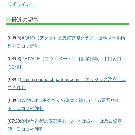
ワイワイシー
最近の記事
(08/05)
AQUO（アクオ）は悪質交際クラブ！迷惑メール情
報と口コミ評判
(08/03)
PRIVATE（プライベート）は副業詐欺！手口と口コ
ミ評判
(08/01)
Pair（peripheral-partners.com）のサクラに注意！口
コミ評判
(08/01)
WithUは吉沢亮さんの偽物で騙している悪質サイ
ト！口コミや評判
(07/29)
陰陽星占術の安部春香（あべ はるか）は悪質鑑定
師！口コミや評判