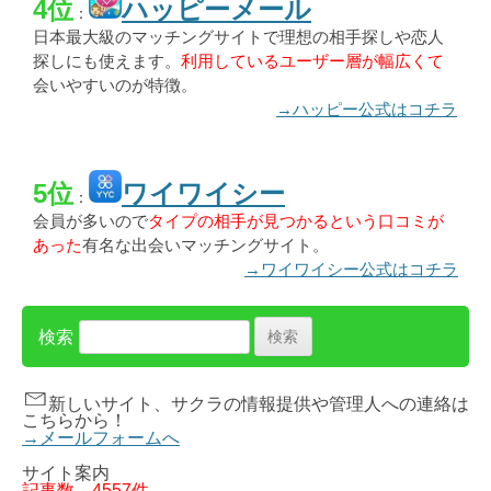
4位
ハッピーメール
：
日本最大級のマッチングサイトで理想の相手探しや恋人
探しにも使えます。
利用しているユーザー層が幅広くて
会いやすいのが特徴。
→ハッピー公式はコチラ
5位
ワイワイシー
：
会員が多いので
タイプの相手が見つかるという口コミが
あった
有名な出会いマッチングサイト。
→ワイワイシー公式はコチラ
検索
新しいサイト、サクラの情報提供や管理人への連絡は
こちらから！
→メールフォームへ
サイト案内
記事数
4557件