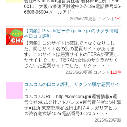
会社Heatbreak●運営責任者:若林輝●住所:〒556-
0011 大阪市浪速区難波中2-7-19●電話番号:06-
6606-9600●メールアド・・・
2025/6/20更新 コメント
1件
【閉鎖】Peach(ピーチ) pcline.jp のサクラ情報
や口コミ評判
【閉鎖】このサイトは確認できなくなりまし
た。同じサイト名の別の悪質サイトがありま
す。このサイトは悪質サイトのTERAが変更し
たサイトでした。TERAは女性のサクラがたく
さんいた悪質サイトでした。サクラ・・・
2025/6/20更新 コメント
119件
コムコムの口コミ評判、サクラで騙す悪質サイ
ト
コムコムURL：http://komcom.jp■運営情報●運
営会社:株式会社アドバンス●運営責任者:北村 陽
子●住所:東京都渋谷区円山町7-4 レガリアヒル
ズ渋谷道玄坂402●電話番号:0120-5・・・
2025/6/20更新