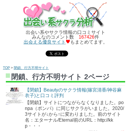
出会い系やサクラ情報の口コミサイト
みんなのコメント数
167426
件
出会える優良サイト
もまとめてます。
TOP
>
閉鎖、行方不明サイト
閉鎖、行方不明サイト 2ページ
【閉鎖】Beautyのサクラ情報(篠宮清香/神谷麻
衣子)と口コミ評判
【閉鎖】サイトにつながらなくなりました。po
npa（ポンパ）に同じサクラがいました。2020/
3サイトが↓から↑に変わりました。前のサイト
名：エターナル/Eternal前のURL：http://kk
p・・・