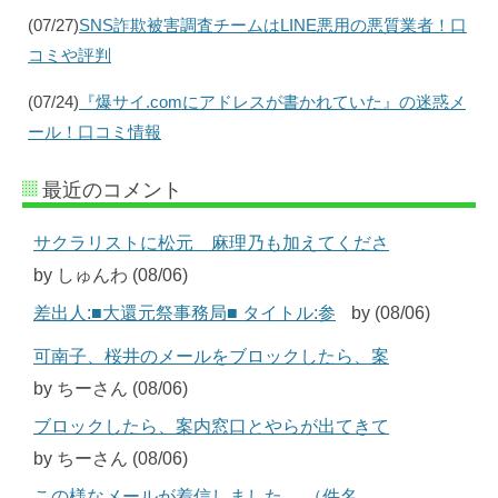
(07/27)
SNS詐欺被害調査チームはLINE悪用の悪質業者！口
コミや評判
(07/24)
『爆サイ.comにアドレスが書かれていた』の迷惑メ
ール！口コミ情報
最近のコメント
サクラリストに松元 麻理乃も加えてくださ
by しゅんわ (08/06)
差出人:■大還元祭事務局■ タイトル:参
by (08/06)
可南子、桜井のメールをブロックしたら、案
by ちーさん (08/06)
ブロックしたら、案内窓口とやらが出てきて
by ちーさん (08/06)
この様なメールが着信しました。 （件名