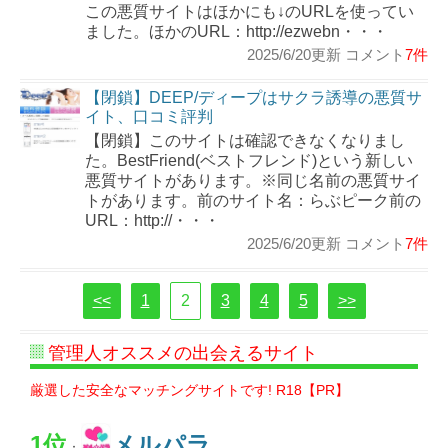
この悪質サイトはほかにも↓のURLを使ってい
ました。ほかのURL：http://ezwebn・・・
2025/6/20更新 コメント
7件
【閉鎖】DEEP/ディープはサクラ誘導の悪質サ
イト、口コミ評判
【閉鎖】このサイトは確認できなくなりまし
た。BestFriend(ベストフレンド)という新しい
悪質サイトがあります。※同じ名前の悪質サイ
トがあります。前のサイト名：らぶピーク前の
URL：http://・・・
2025/6/20更新 コメント
7件
<<
1
2
3
4
5
>>
管理人オススメの出会えるサイト
厳選した安全なマッチングサイトです! R18【PR】
1位
メルパラ