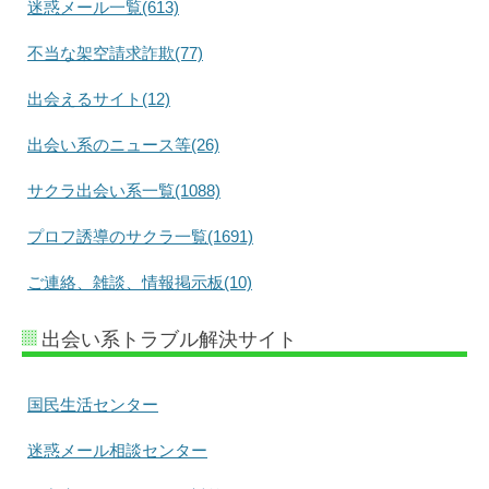
迷惑メール一覧(613)
不当な架空請求詐欺(77)
出会えるサイト(12)
出会い系のニュース等(26)
サクラ出会い系一覧(1088)
プロフ誘導のサクラ一覧(1691)
ご連絡、雑談、情報掲示板(10)
出会い系トラブル解決サイト
国民生活センター
迷惑メール相談センター