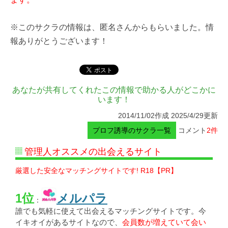
※このサクラの情報は、匿名さんからもらいました。情
報ありがとうございます！
あなたが共有してくれたこの情報で助かる人がどこかに
います！
2014/11/02作成 2025/4/29更新
プロフ誘導のサクラ一覧
コメント
2件
管理人オススメの出会えるサイト
厳選した安全なマッチングサイトです! R18【PR】
1位
メルパラ
：
誰でも気軽に使えて出会えるマッチングサイトです。今
イキオイがあるサイトなので、
会員数が増えていて会い