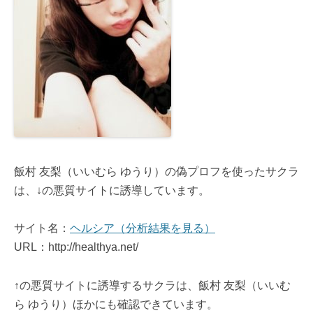
飯村 友梨（いいむら ゆうり）の偽プロフを使ったサクラ
は、↓の悪質サイトに誘導しています。
サイト名：
ヘルシア（分析結果を見る）
URL：http://healthya.net/
↑の悪質サイトに誘導するサクラは、飯村 友梨（いいむ
ら ゆうり）ほかにも確認できています。