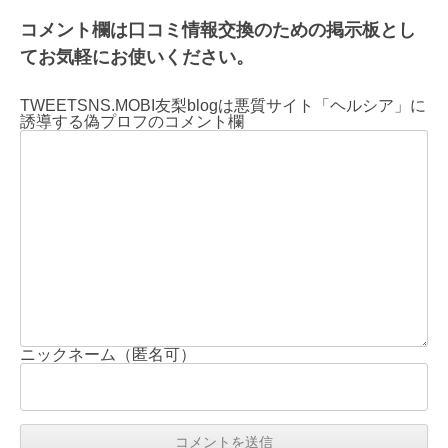
コメント欄は口コミ情報交換のための掲示板とし
てお気軽にお使いください。
TWEETSNS.MOBI友梨blogは悪質サイト「ヘルシア」に
誘導する偽プロフのコメント欄
ニックネーム（匿名可）