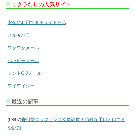
サクラなしの人気サイト
安全に利用できるサイトたち
メル★パラ
ワクワクメール
ハッピーメール
ミントC!Jメール
ワイワイシー
最近の記事
(08/07)
寄付型クラファンは支援詐欺！巧妙な手口と口コミ
や評判