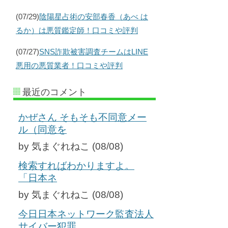
(07/29)
陰陽星占術の安部春香（あべ は
るか）は悪質鑑定師！口コミや評判
(07/27)
SNS詐欺被害調査チームはLINE
悪用の悪質業者！口コミや評判
最近のコメント
かぜさん そもそも不同意メー
ル（同意を
by 気まぐれねこ (08/08)
検索すればわかりますよ。
「日本ネ
by 気まぐれねこ (08/08)
今日日本ネットワーク監査法人
サイバー犯罪