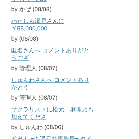
by かぜ (08/08)
わたしも瀬戸さんに
￥55,000,000
by (08/08)
匿名さんへ コメントありがと
うござ
by 管理人 (08/07)
しゅんわさんへ コメントあり
がとう
by 管理人 (08/07)
サクラリストに松元 麻理乃も
加えてくださ
by しゅんわ (08/06)
差出人:■大還元祭事務局■ タイ