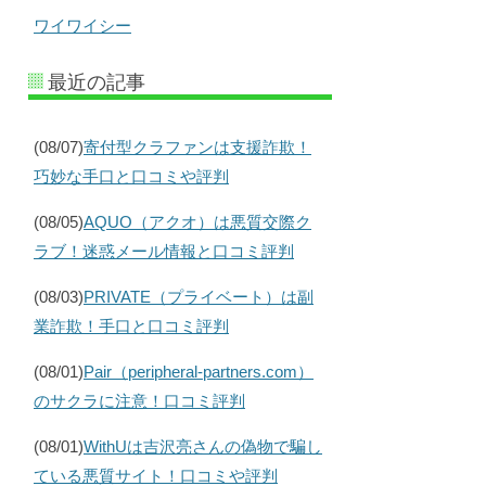
ワイワイシー
最近の記事
(08/07)
寄付型クラファンは支援詐欺！
巧妙な手口と口コミや評判
(08/05)
AQUO（アクオ）は悪質交際ク
ラブ！迷惑メール情報と口コミ評判
(08/03)
PRIVATE（プライベート）は副
業詐欺！手口と口コミ評判
(08/01)
Pair（peripheral-partners.com）
のサクラに注意！口コミ評判
(08/01)
WithUは吉沢亮さんの偽物で騙し
ている悪質サイト！口コミや評判