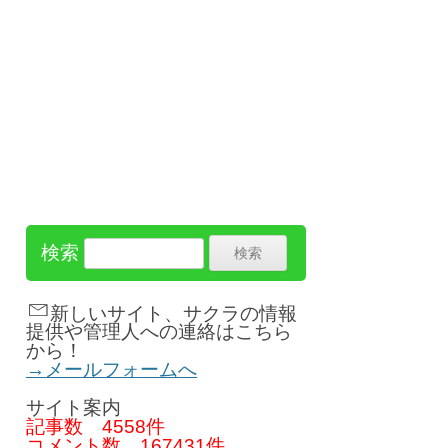
検索
新しいサイト、サクラの情報
提供や管理人への連絡はこちら
から！
→メールフォームへ
サイト案内
記事数
4558件
コメント数
167431件