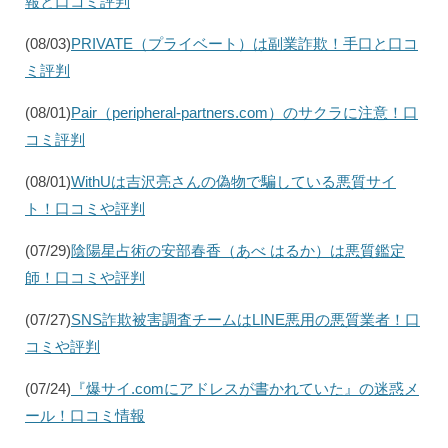
報と口コミ評判
(08/03)
PRIVATE（プライベート）は副業詐欺！手口と口コ
ミ評判
(08/01)
Pair（peripheral-partners.com）のサクラに注意！口
コミ評判
(08/01)
WithUは吉沢亮さんの偽物で騙している悪質サイ
ト！口コミや評判
(07/29)
陰陽星占術の安部春香（あべ はるか）は悪質鑑定
師！口コミや評判
(07/27)
SNS詐欺被害調査チームはLINE悪用の悪質業者！口
コミや評判
(07/24)
『爆サイ.comにアドレスが書かれていた』の迷惑メ
ール！口コミ情報