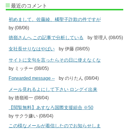
最近のコメント
初めまして。佐藤綾、橘聖子詐欺の件ですが
by (08/06)
徳嶺さんへ この記事で分析している
by 管理人 (08/05)
女社長せりなはやばい
by 伊藤 (08/05)
サイトに文句を言ったらその日に使えなくな
by ミッチー (08/05)
Forwarded message --
by のりたん (08/04)
メール見れるよにして下さい ロングイ出来
by 徳嶺裕一 (08/04)
【閲覧無料】あすなろ国際支援組合 ※50
by サクラ嫌い (08/04)
この様なメールが着信したのでお知らせしま