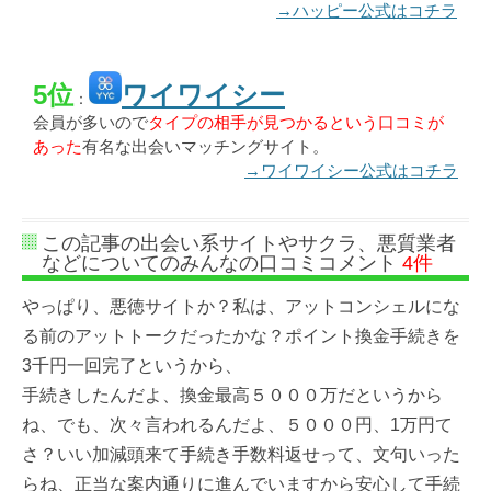
→ハッピー公式はコチラ
5位
ワイワイシー
：
会員が多いので
タイプの相手が見つかるという口コミが
あった
有名な出会いマッチングサイト。
→ワイワイシー公式はコチラ
この記事の出会い系サイトやサクラ、悪質業者
などについてのみんなの口コミコメント
4件
やっぱり、悪徳サイトか？私は、アットコンシェルにな
る前のアットトークだったかな？ポイント換金手続きを
3千円一回完了というから、
手続きしたんだよ、換金最高５０００万だというから
ね、でも、次々言われるんだよ、５０００円、1万円て
さ？いい加減頭来て手続き手数料返せって、文句いった
らね、正当な案内通りに進んでいますから安心して手続