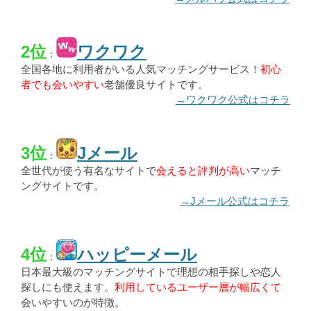
2位
ワクワク
：
全国各地に利用者がいる人気マッチングサービス！
初心
者でも会いやすい
老舗優良サイトです。
→ワクワク公式はコチラ
3位
Jメール
：
全世代が使う有名なサイトで
会えると評判が高い
マッチ
ングサイトです。
→Jメール公式はコチラ
4位
ハッピーメール
：
日本最大級のマッチングサイトで理想の相手探しや恋人
探しにも使えます。
利用しているユーザー層が幅広くて
会いやすいのが特徴。