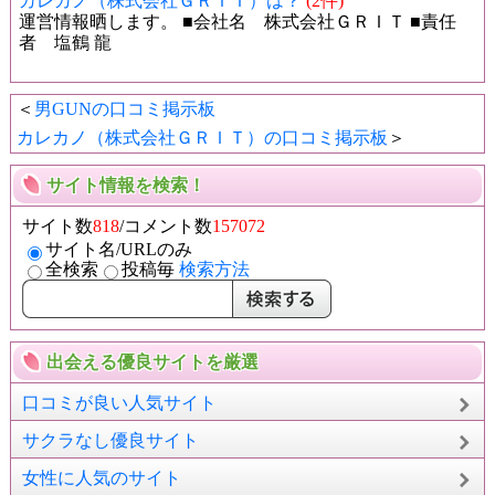
カレカノ（株式会社ＧＲＩＴ）は？
(2件)
運営情報晒します。 ■会社名 株式会社ＧＲＩＴ ■責任
者 塩鶴 龍
＜
男GUNの口コミ掲示板
カレカノ（株式会社ＧＲＩＴ）の口コミ掲示板
＞
サイト情報を検索！
サイト数
818
/コメント数
157072
サイト名/URLのみ
全検索
投稿毎
検索方法
出会える優良サイトを厳選
口コミが良い人気サイト
サクラなし優良サイト
女性に人気のサイト