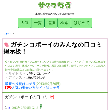
出会い系で騙されないための掲示板
人気
一覧
追加
検索
はじめて
HOME
>
ガチンコボーイのみんなの口コミ
掲示板！
騙されないためのガチンコボーイについての情報掲示板です。マチアプ、出会い系の体験談
や口コミ評判、迷惑メール、サクラ情報、悪質な詐欺被害、婚活マッチングアプリの危険人
物の情報交換などご自由にお使いください。
＜サイト名＞
ガチンコボーイ
＜アドレス＞
http://114.be/
最新の投稿はコチラ
(2013年9月30日)
人気の出会い系サイトはコチラ
ガチンコボーイの口コミ
1
件
1
♂
2013年9月30日 02:18