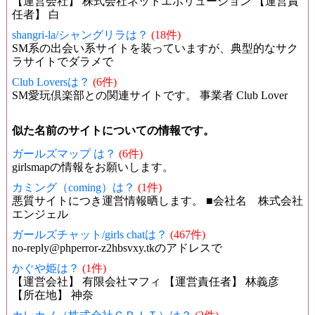
【運営会社】 株式会社ネットエボリューション 【運営責
任者】 白
shangri-la/シャングリラは？
(18件)
SM系の出会い系サイトを装っていますが、典型的なサク
ラサイトでダラメで
Club Loversは？
(6件)
SM愛玩倶楽部との関連サイトです。 事業者 Club Lover
似た名前のサイトについての情報です。
ガールズマップ は？
(6件)
girlsmapの情報をお願いします。
カミング（coming）は？
(1件)
悪質サイトにつき運営情報晒します。 ■会社名 株式会社
エンジェル
ガールズチャット/girls chatは？
(467件)
no-reply@phperror-z2hbsvxy.tkのアドレスで
かぐや姫は？
(1件)
【運営会社】 有限会社マフィ 【運営責任者】 林義彦
【所在地】 神奈