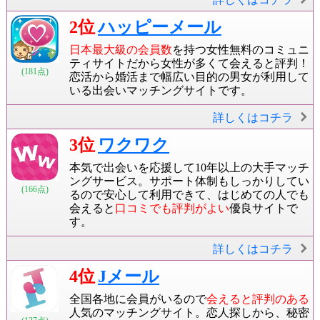
2位
ハッピーメール
日本最大級の会員数
を持つ女性無料のコミュニ
ティサイトだから女性が多くて会えると評判！
(181点)
恋活から婚活まで幅広い目的の男女が利用して
いる出会いマッチングサイトです。
詳しくはコチラ
3位
ワクワク
本気で出会いを応援して10年以上の大手マッチ
ングサービス。サポート体制もしっかりしてい
(166点)
るので安心して利用できて、はじめての人でも
会えると
口コミでも評判がよい
優良サイトで
す。
詳しくはコチラ
4位
Jメール
全国各地に会員がいるので
会えると評判のある
人気のマッチングサイト。恋人探しから、秘密