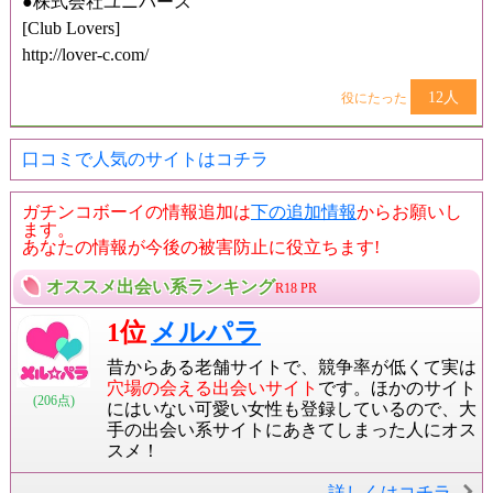
●株式会社ユニバース
[Club Lovers]
http://lover-c.com/
12人
役にたった
口コミで人気のサイトはコチラ
ガチンコボーイの情報追加は
下の追加情報
からお願いし
ます。
あなたの情報が今後の被害防止に役立ちます!
オススメ出会い系ランキング
R18 PR
1位
メルパラ
昔からある老舗サイトで、競争率が低くて実は
穴場の会える出会いサイト
です。ほかのサイト
(206点)
にはいない可愛い女性も登録しているので、大
手の出会い系サイトにあきてしまった人にオス
スメ！
詳しくはコチラ