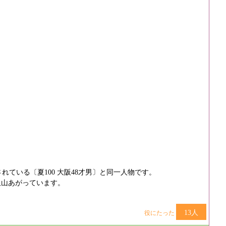
。
ている〔夏100 大阪48才男〕と同一人物です。
が沢山あがっています。
13人
役にたった