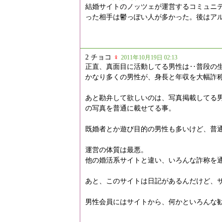
結婚サイトのノッツェが運営するコミュニ
った相手は鬱っぽい人が多かった。後はア
2 チョコ
♀
2011年10月19日 02:13
正直、真面目に活動してる男性は‥普段の生
かなり多くの男性が、身長と年収を大幅詐
あと勘弁して欲しいのは、写真掲載してる
の写真を普通に載せてる事。
既婚者とか遊び目的の男性も多いけど、普
運営の体質は最悪。
他の婚活系サイトと違い、いろんな詐称を
あと、このサイトは日記があるんだけど、
男性会員にはサイトから、何かといろんな