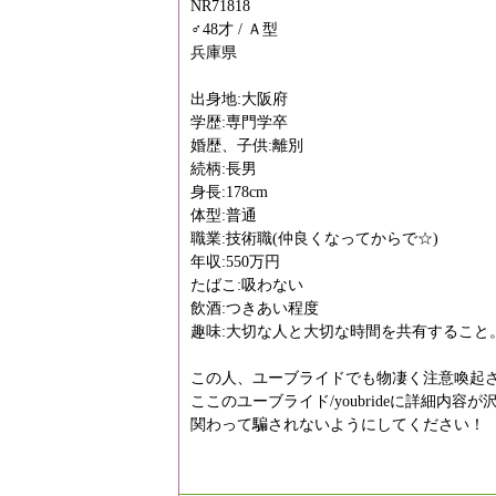
NR71818
♂48才 / Ａ型
兵庫県
出身地:大阪府
学歴:専門学卒
婚歴、子供:離別
続柄:長男
身長:178cm
体型:普通
職業:技術職(仲良くなってからで☆)
年収:550万円
たばこ:吸わない
飲酒:つきあい程度
趣味:大切な人と大切な時間を共有すること
この人、ユーブライドでも物凄く注意喚起され
ここのユーブライド/youbrideに詳細内容
関わって騙されないようにしてください！