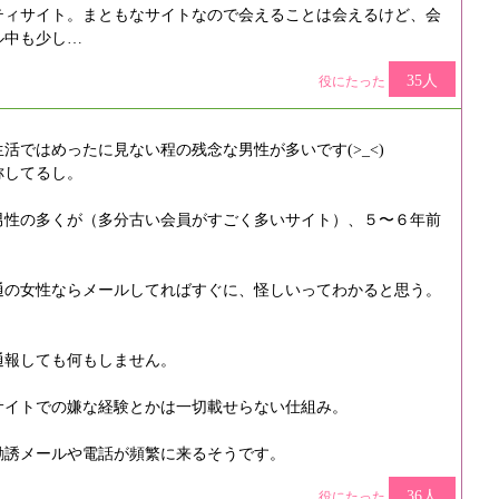
ティサイト。まともなサイトなので会えることは会えるけど、会
ル中も少し…
35人
役にたった
活ではめったに見ない程の残念な男性が多いです(>_<)
称してるし。
男性の多くが（多分古い会員がすごく多いサイト）、５〜６年前
通の女性ならメールしてればすぐに、怪しいってわかると思う。
通報しても何もしません。
サイトでの嫌な経験とかは一切載せらない仕組み。
勧誘メールや電話が頻繁に来るそうです。
36人
役にたった