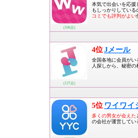
本気で出会いを応援
もしっかりしている
コミでも評判がよい
(166点)
4位
Jメール
全国各地に会員がい
人探しから、秘密の
(137点)
5位
ワイワイ
多くの男女が会えた
の会社が運営してい