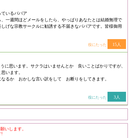
っているババア
ら、一週間ほどメールをしたら、やっぱりあなたとは結婚無理で
怪しげな宗教サークルに勧誘する不届きなババアです。皆様御用
15人
役にたった
ように思います。サクラはいませんとか 良いことばかりですが、
と思います。
になるか おかしな言い訳をして お断りをしてきます。
3人
役にたった
お願いします。
!