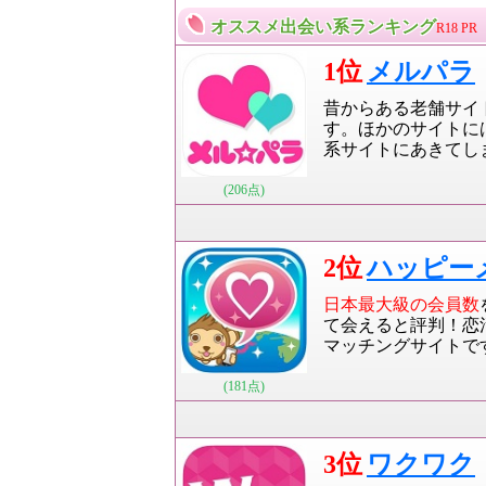
オススメ出会い系ランキング
R18 PR
1位
メルパラ
昔からある老舗サイ
す。ほかのサイトに
系サイトにあきてし
(206点)
2位
ハッピー
日本最大級の会員数
て会えると評判！恋
マッチングサイトで
(181点)
3位
ワクワク