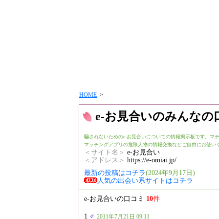
HOME
>
e-お見合いのみんなの
騙されないためのe-お見合いについての情報掲示板です。マ
マッチングアプリの危険人物の情報交換などご自由にお使い
＜サイト名＞
e-お見合い
＜アドレス＞
https://e-omiai.jp/
最新の投稿はコチラ
(2024年9月17日)
人気の出会い系サイトはコチラ
e-お見合いの口コミ
10
件
1
♂
2011年7月21日 09:11