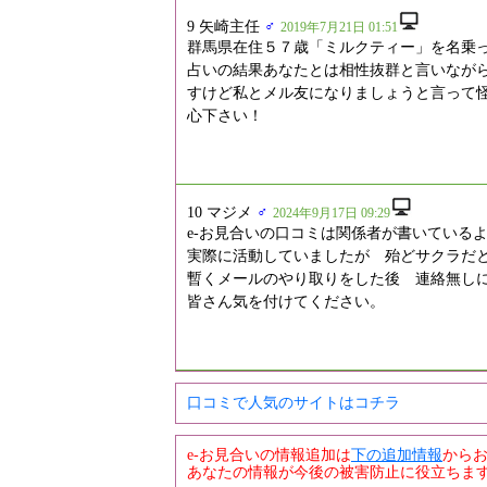
9 矢崎主任
♂
2019年7月21日 01:51
群馬県在住５７歳「ミルクティー」を名乗
占いの結果あなたとは相性抜群と言いなが
すけど私とメル友になりましょうと言って
心下さい！
10
マジメ
♂
2024年9月17日 09:29
e-お見合いの口コミは関係者が書いている
実際に活動していましたが 殆どサクラだ
暫くメールのやり取りをした後 連絡無し
皆さん気を付けてください。
口コミで人気のサイトはコチラ
e-お見合いの情報追加は
下の追加情報
から
あなたの情報が今後の被害防止に役立ちます