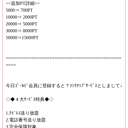
<<追加PT詳細>>
5000⇒ 700PT
10000⇒ 2000PT
20000⇒ 5000PT
30000⇒ 8000PT
50000⇒15000PT
=============================================
====
今日ｺﾞｰﾙﾄﾞ会員に登録すると？ﾗﾝｸｱｯﾌﾟｻｰﾋﾞｽとしまして↓
◇◆４大ｻｰﾋﾞｽ特典◆◇
1.ｱﾄﾞﾚｽ送り放題
2.電話番号送り放題
3.完全保障対象