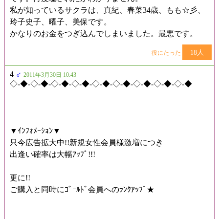
私が知っているサクラは、真紀、春菜34歳、もも☆彡、
玲子史子、曜子、美保です。
かなりのお金をつぎ込んでしまいました。最悪です。
18人
役にたった
4
♂
2011年3月30日 10:43
◇-◆-◇-◆-◇-◆-◇-◆-◇-◆-◇-◆-◇-◆-◇-◆-◇-◆
▼ｲﾝﾌｫﾒｰｼｮﾝ▼
只今広告拡大中!!新規女性会員様激増につき
出逢い確率は大幅ｱｯﾌﾟ!!!
更に!!
ご購入と同時にｺﾞｰﾙﾄﾞ会員へのﾗﾝｸｱｯﾌﾟ★