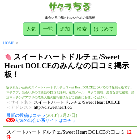
出会い系で騙されないための掲示板
人気
一覧
追加
検索
はじめて
HOME
>
スイートハートドルチェ/Sweet
Heart DOLCEのみんなの口コミ掲示
板！
騙されないためのスイートハートドルチェ/Sweet Heart DOLCEについての情報掲示板です。
マチアプ、出会い系の体験談や口コミ評判、迷惑メール、サクラ情報、悪質な詐欺被害、婚
活マッチングアプリの危険人物の情報交換などご自由にお使いください。
＜サイト名＞
スイートハートドルチェ/Sweet Heart DOLCE
＜アドレス＞
http://d.sweetheart.cc/
最新の投稿はコチラ
(2013年2月27日)
人気の出会い系サイトはコチラ
スイートハートドルチェ/Sweet Heart DOLCEの口コミ
12
件