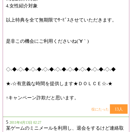
4.女性紹介対象
以上特典を全て無期限でｻｰﾋﾞｽさせていただきます。
是非この機会にご利用くださいね(´∀｀)
◇-◆-◇-◆-◇-◆-◇-◆-◇-◆-◇-◆-◇-◆-◇-◆-◇-◆
★-☆有意義な時間を提供します★ＤＯＬＣＥ☆-★
↑キャンペーン詐欺だと思います。
13人
役にたった
5
2011年4月13日 02:27
某ゲームのミニメールを利用し、退会をするけど連絡取