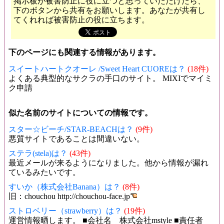
掲示板が被害防止に役に立つと思っていただけたら、
下のボタンから共有をお願いします。あなたが共有し
てくれれば被害防止の役に立ちます。
下のページにも関連する情報があります。
スイートハートクオーレ /Sweet Heart CUOREは？
(18件)
よくある典型的なサクラの手口のサイト。 MIXIでマイミ
ク申請
似た名前のサイトについての情報です。
スター☆ビーチ/STAR-BEACHは？
(9件)
悪質サイトであることは間違いない。
ステラ(stela)は？
(43件)
最近メールが来るようになりました。他から情報が漏れ
ているみたいです。
すいか（株式会社Banana）は？
(8件)
旧：chouchou http://chouchou-face.jp
ストロベリー（strawberry）は？
(19件)
運営情報晒します。 ■会社名 株式会社mstyle ■責任者