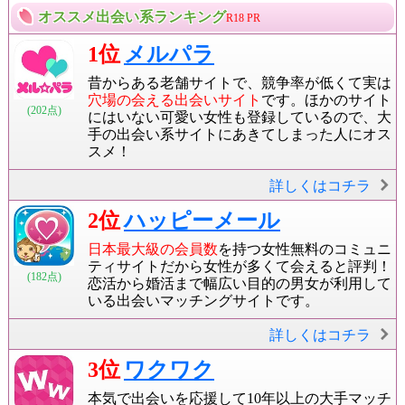
オススメ出会い系ランキング
R18 PR
1位
メルパラ
昔からある老舗サイトで、競争率が低くて実は
穴場の会える出会いサイト
です。ほかのサイト
(202点)
にはいない可愛い女性も登録しているので、大
手の出会い系サイトにあきてしまった人にオス
スメ！
詳しくはコチラ
2位
ハッピーメール
日本最大級の会員数
を持つ女性無料のコミュニ
ティサイトだから女性が多くて会えると評判！
(182点)
恋活から婚活まで幅広い目的の男女が利用して
いる出会いマッチングサイトです。
詳しくはコチラ
3位
ワクワク
本気で出会いを応援して10年以上の大手マッチ