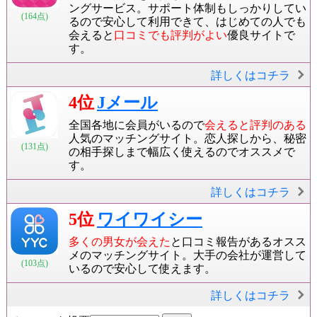
ングサービス。サポート体制もしっかりしてい
(164点)
るので安心して利用できて、はじめての人でも
会えると
口コミでも評判がよい
優良サイトで
す。
詳しくはコチラ
4位
Jメール
全国各地に会員がいるので
会えると評判のある
人気のマッチングサイト。恋人探しから、秘密
(131点)
の相手探しまで幅広く使えるのでオススメで
す。
詳しくはコチラ
5位
ワイワイシー
多くの男女が会えた
と口コミ報告があるオスス
メのマッチングサイト。大手の会社が運営して
(103点)
いるので安心して使えます。
詳しくはコチラ