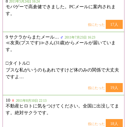
8
2011年5月24日 16:24
モバゲーで高倉健できました。PCメールに案内されま
す。
17人
役にたった
9 サクラからまたメール…
♂
2011年7月23日 16:23
≪友美(ブスです)≫さん(31歳)からメールが届いていま
す。
□タイトル□
ブスな私がいうのもあれですけど体のみの関係で大丈夫
ですよ…
19人
役にたった
10
♀
2011年8月10日 22:13
不動産ヒロトに気をつけてください。全国に出没してま
す。絶対サクラです。
18人
役にたった