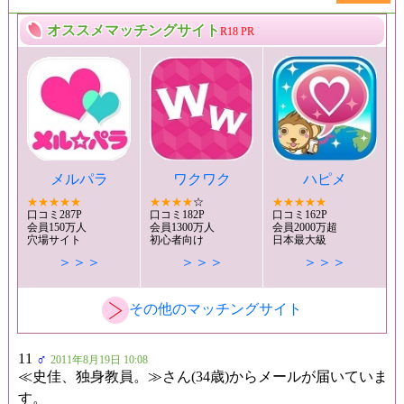
オススメマッチングサイト
R18 PR
メルパラ
ワクワク
ハピメ
★★★★★
★★★★
☆
★★★★★
口コミ287P
口コミ182P
口コミ162P
会員150万人
会員1300万人
会員2000万超
穴場サイト
初心者向け
日本最大級
＞＞＞
＞＞＞
＞＞＞
その他のマッチングサイト
11
♂
2011年8月19日 10:08
≪史佳、独身教員。≫さん(34歳)からメールが届いていま
す。