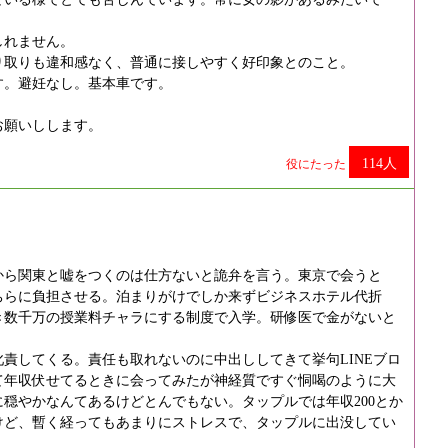
しれません。
り取りも違和感なく、普通に接しやすく好印象とのこと。
す。避妊なし。基本車です。
お願いしします。
114人
役にたった
から関東と嘘をつくのは仕方ないと詭弁を言う。東京で会うと
ちらに負担させる。泊まりがけでしか来ずビジネスホテル代折
き数千万の授業料チャラにする制度で入学。研修医で金がないと
責してくる。責任も取れないのに中出ししてきて挙句LINEブロ
て年収伏せてるときに会ってみたが神経質ですぐ恫喝のように大
穏やかなんてあるけどとんでもない。タップルでは年収200とか
けど、暫く経ってもあまりにストレスで、タップルに出没してい