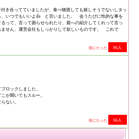
３年付き合ってていましたが、食べ物渡しても嬉しそうでないしタッ
、いつでもいいよ👍 と言いました。 会うたびに性的な事を
するって、言って困らせられたり、親への紹介してくれって言っ
れません、運営会社もしっかりして欲しいものです。 これで
86人
役にたった
てブロックしました。
どこか聞いてもスルー。
ならない。
66人
役にたった