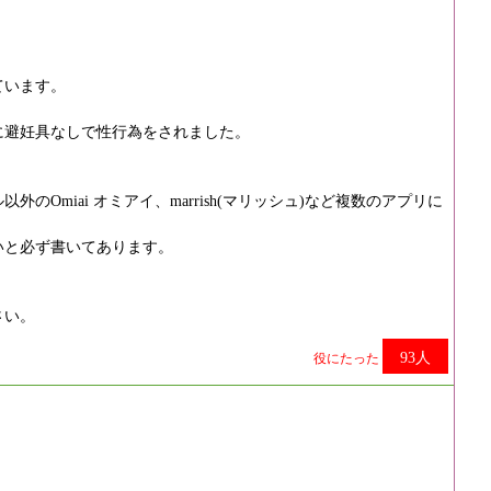
ています。
に避妊具なしで性行為をされました。
Omiai オミアイ、marrish(マリッシュ)など複数のアプリに
いと必ず書いてあります。
さい。
93人
役にたった