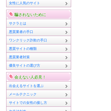
女性に人気のサイト
騙されないために
サクラとは
悪質業者の手口
ワンクリック詐欺の手口
悪質サイトの種類
悪質業者対策
優良サイトの選び方
会えない人必見！
出会えるサイトを選ぶ
メールテクニック
サイトでの女性の接し方