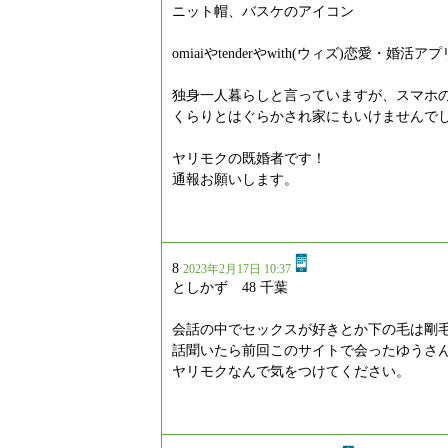
ニット帽、バスケのアイコン
omiaiやtenderやwith(ウィズ)恋愛・婚
独身一人暮らしと言っていますが、スマホ
くらりとはぐらかされ家にもいけませんで
ヤリモクの既婚者です！
通報お願いします。
8
2023年2月17日 10:37
としかず 48 千葉
会話の中でセックスが好きとか下の毛は剛
話聞いたら前回このサイトで会ったゆうさ
ヤリモクなんで気をつけてください。