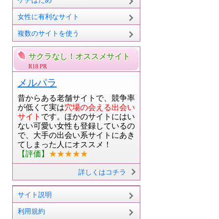
ケチはだめ
女性に有利なサイト
複数のサイトを使う
サクラなし！オススメサイト
R18 PR
メルパラ
昔からある老舗サイトで、競争率
が低くて実は
穴場の会える出会い
サイト
です。ほかのサイトにはい
ない可愛い女性も登録しているの
で、大手の出会い系サイトにあき
てしまった人にオススメ！
【評価】
★★★★★
詳しくはコチラ
サイト説明
利用規約