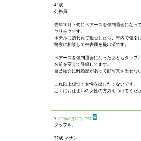
42歳
公務員
去年10月下旬にペアーズを強制退会になっ
ヤリモクです。
ホテルに誘われて拒否したら、車内で強引
警察に相談して被害届を提出済です。
ペアーズを強制退会になったあともタップル以外の
名前を変えて登録してます。
自己紹介に離婚歴があって顔写真を出せな
これ以上傷つく女性を出したくないです。
近くにお住まいの女性の方気をつけてくだ
7
2023年2月12日 17:57
タップル。
37歳 マサシ